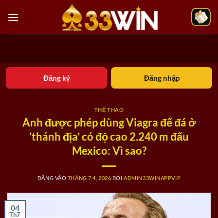
Bỏ
qua
nội
dung
Đăng ký
Đăng nhập
THỂ THAO
Anh được phép dùng Viagra để đá ở
‘thánh địa’ có độ cao 2.240 m đấu
Mexico: Vì sao?
ĐĂNG VÀO
THÁNG 7 4, 2026
BỞI
ADMIN33WINAPPVIP
04
Th7