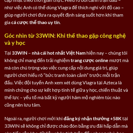
như việc Anh có thể dùng Viagra để thích nghi với độ cao –
giúp người chơi đưa ra quyết định sáng suốt hơn khi tham
gia
cá cược thể thao uy tín
.
Góc nhìn từ 33WIN: Khi thể thao gặp công nghệ
và y học
Tại
33WIN
–
nhà cái hot nhất Việt Nam
hiện nay – chúng tôi
không chỉ mang đến trải nghiệm
trang cược online
mượt mà
mà còn chú trọng vào việc cung cấp nội dung giá trị, giúp
người chơi hiểu rõ “bức tranh toàn cảnh” trước mỗi trận
đấu. Việc đội tuyển Anh xem xét dùng Viagra tại Azteca là
minh chứng cho sự kết hợp tinh tế giữa y học, chiến thuật và
thể lực – yếu tố mà bất kỳ người hâm mộ nghiêm túc nào
cũng nên lưu tâm.
Ngoài ra, người chơi mới khi
đăng ký nhận thưởng +58K
tại
33WIN sẽ không chỉ được chào đón bằng ưu đãi hấp dẫn mà