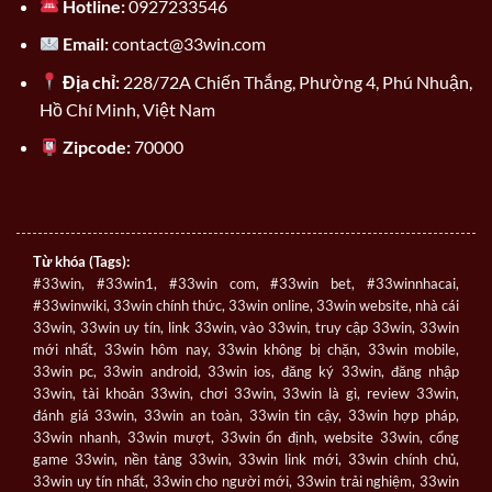
Hotline:
0927233546
Email:
contact@33win.com
Địa chỉ:
228/72A Chiến Thắng, Phường 4, Phú Nhuận,
Hồ Chí Minh, Việt Nam
Zipcode:
70000
Từ khóa (Tags):
#33win, #33win1, #33win com, #33win bet, #33winnhacai,
#33winwiki, 33win chính thức, 33win online, 33win website, nhà cái
33win, 33win uy tín, link 33win, vào 33win, truy cập 33win, 33win
mới nhất, 33win hôm nay, 33win không bị chặn, 33win mobile,
33win pc, 33win android, 33win ios, đăng ký 33win, đăng nhập
33win, tài khoản 33win, chơi 33win, 33win là gì, review 33win,
đánh giá 33win, 33win an toàn, 33win tin cậy, 33win hợp pháp,
33win nhanh, 33win mượt, 33win ổn định, website 33win, cổng
game 33win, nền tảng 33win, 33win link mới, 33win chính chủ,
33win uy tín nhất, 33win cho người mới, 33win trải nghiệm, 33win