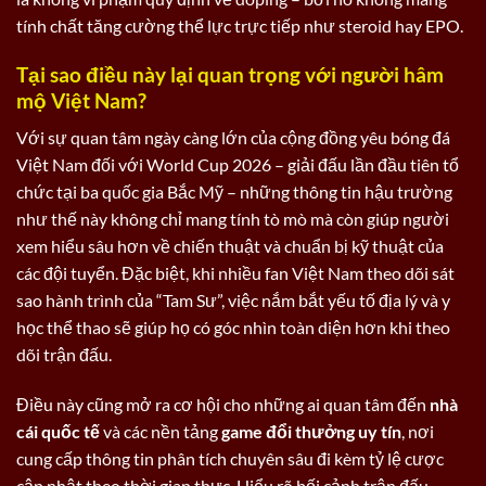
tính chất tăng cường thể lực trực tiếp như steroid hay EPO.
Tại sao điều này lại quan trọng với người hâm
mộ Việt Nam?
Với sự quan tâm ngày càng lớn của cộng đồng yêu bóng đá
Việt Nam đối với World Cup 2026 – giải đấu lần đầu tiên tổ
chức tại ba quốc gia Bắc Mỹ – những thông tin hậu trường
như thế này không chỉ mang tính tò mò mà còn giúp người
xem hiểu sâu hơn về chiến thuật và chuẩn bị kỹ thuật của
các đội tuyển. Đặc biệt, khi nhiều fan Việt Nam theo dõi sát
sao hành trình của “Tam Sư”, việc nắm bắt yếu tố địa lý và y
học thể thao sẽ giúp họ có góc nhìn toàn diện hơn khi theo
dõi trận đấu.
Điều này cũng mở ra cơ hội cho những ai quan tâm đến
nhà
cái quốc tế
và các nền tảng
game đổi thưởng uy tín
, nơi
cung cấp thông tin phân tích chuyên sâu đi kèm tỷ lệ cược
cập nhật theo thời gian thực. Hiểu rõ bối cảnh trận đấu –