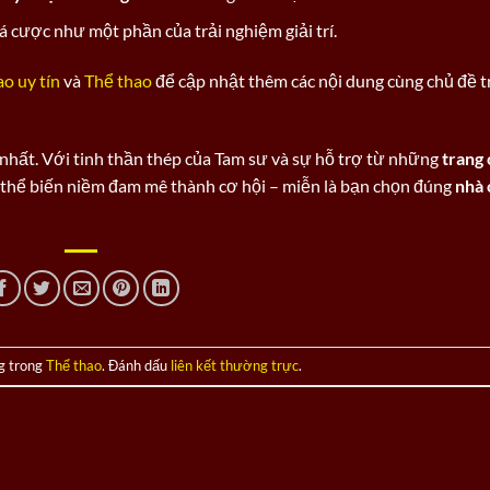
cá cược như một phần của trải nghiệm giải trí.
o uy tín
và
Thể thao
để cập nhật thêm các nội dung cùng chủ đề 
nhất. Với tinh thần thép của Tam sư và sự hỗ trợ từ những
trang
thể biến niềm đam mê thành cơ hội – miễn là bạn chọn đúng
nhà 
g trong
Thể thao
. Đánh dấu
liên kết thường trực
.