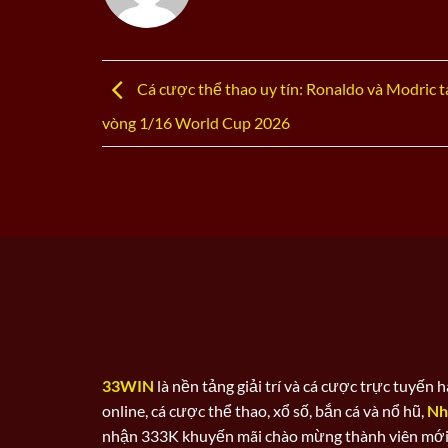
Cá cược thể thao uy tín: Ronaldo và Modric tá
vòng 1/16 World Cup 2026
33WIN
là nền tảng giải trí và cá cược trực tuyế
online, cá cược thể thao, xổ số, bắn cá và nổ hũ,
Nh
nhận 333K khuyến mãi chào mừng thành viên mới