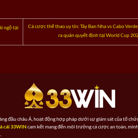
Cá cược thể thao uy tín: Tây Ban Nha vs Cabo Verde
i ngộ tại
ra quân quyết định tại World Cup 20
n hàng đầu châu Á, hoạt động hợp pháp dưới sự giám sát của tổ 
à cái 33WIN
cam kết mang đến môi trường cá cược an toàn, minh
.