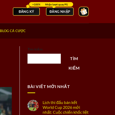
ĐĂNG KÝ
ĐĂNG NHẬP
BLOG CÁ CƯỢC
Tìm kiếm
TÌM
KIẾM
BÀI VIẾT MỚI NHẤT
Lịch thi đấu bán kết
World Cup 2026 mới
nhất: Cuộc chiến khốc liệt