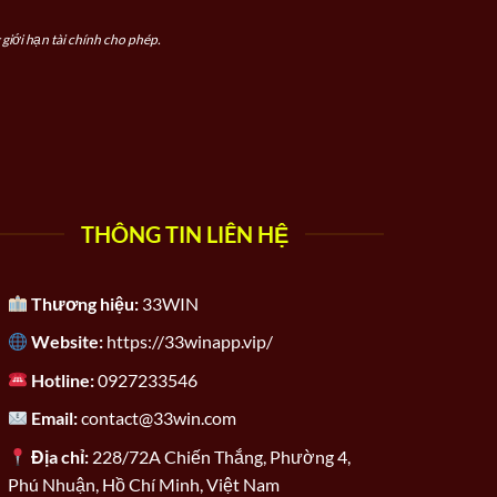
giới hạn tài chính cho phép.
THÔNG TIN LIÊN HỆ
Thương hiệu:
33WIN
Website:
https://33winapp.vip/
Hotline:
0927233546
Email:
contact@33win.com
Địa chỉ:
228/72A Chiến Thắng, Phường 4,
Phú Nhuận, Hồ Chí Minh, Việt Nam