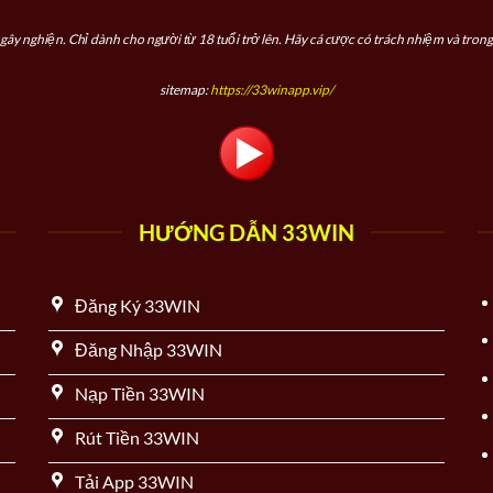
ây nghiện. Chỉ dành cho người từ 18 tuổi trở lên. Hãy cá cược có trách nhiệm và trong 
sitemap:
https://33winapp.vip/
HƯỚNG DẪN 33WIN
Đăng Ký 33WIN
Đăng Nhập 33WIN
Nạp Tiền 33WIN
Rút Tiền 33WIN
Tải App 33WIN