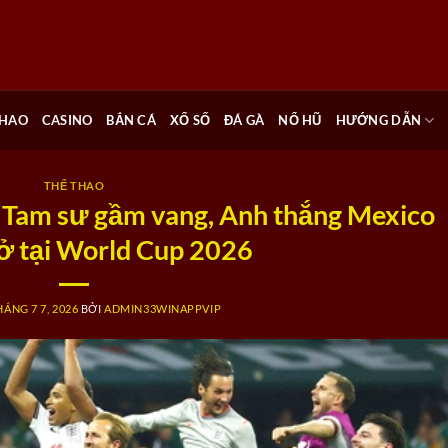
THAO
CASINO
BẮN CÁ
XỔ SỐ
ĐÁ GÀ
NỔ HŨ
HƯỚNG DẪN
THỂ THAO
: Tam sư gầm vang, Anh thắng Mexico
ở tại World Cup 2026
HÁNG 7 7, 2026
BỞI
ADMIN33WINAPPVIP