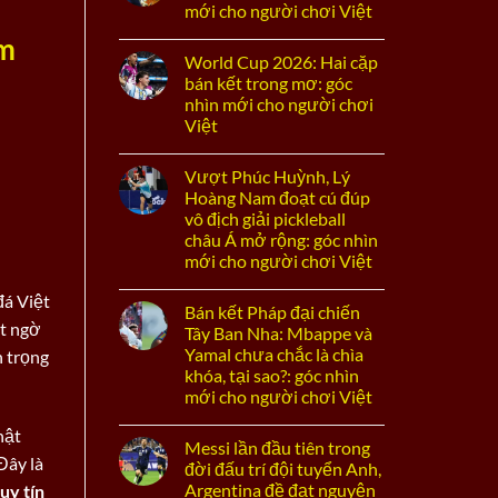
mới cho người chơi Việt
am
World Cup 2026: Hai cặp
bán kết trong mơ: góc
nhìn mới cho người chơi
Việt
Vượt Phúc Huỳnh, Lý
Hoàng Nam đoạt cú đúp
vô địch giải pickleball
châu Á mở rộng: góc nhìn
mới cho người chơi Việt
đá Việt
Bán kết Pháp đại chiến
ất ngờ
Tây Ban Nha: Mbappe và
Yamal chưa chắc là chìa
n trọng
khóa, tại sao?: góc nhìn
mới cho người chơi Việt
hật
Messi lần đầu tiên trong
Đây là
đời đấu trí đội tuyển Anh,
Argentina đề đạt nguyện
uy tín