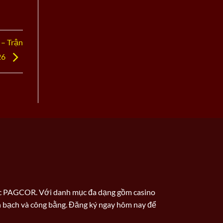
 – Trận
26
chức PAGCOR. Với danh mục đa dạng gồm casino
 bạch và công bằng. Đăng ký ngay hôm nay để