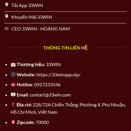
Tải App 33WIN
Khuyến Mãi 33WIN
CEO 33WIN - HOÀNG NAM
THÔNG TIN LIÊN HỆ
Thương hiệu:
33WIN
Website:
https://33winapp.vip/
Hotline:
0927233546
Email:
contact@33win.com
Địa chỉ:
228/72A Chiến Thắng, Phường 4, Phú Nhuận,
Hồ Chí Minh, Việt Nam
Zipcode:
70000