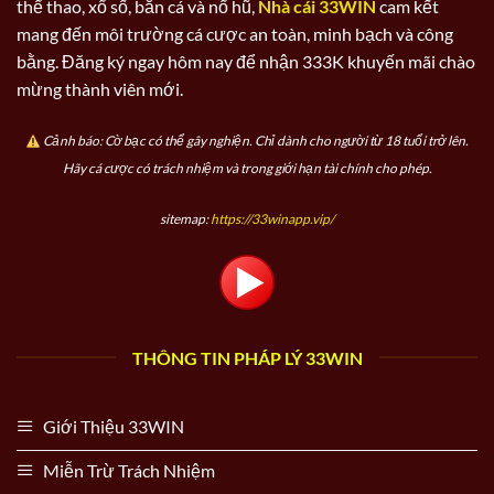
thể thao, xổ số, bắn cá và nổ hũ,
Nhà cái 33WIN
cam kết
mang đến môi trường cá cược an toàn, minh bạch và công
bằng. Đăng ký ngay hôm nay để nhận 333K khuyến mãi chào
mừng thành viên mới.
Cảnh báo: Cờ bạc có thể gây nghiện. Chỉ dành cho người từ 18 tuổi trở lên.
Hãy cá cược có trách nhiệm và trong giới hạn tài chính cho phép.
sitemap:
https://33winapp.vip/
THÔNG TIN PHÁP LÝ 33WIN
Giới Thiệu 33WIN
Miễn Trừ Trách Nhiệm