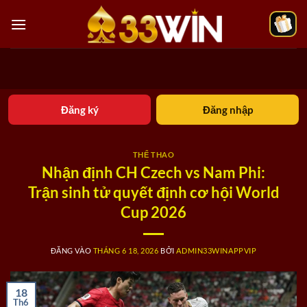
Bỏ
qua
nội
dung
Đăng ký
Đăng nhập
THỂ THAO
Nhận định CH Czech vs Nam Phi:
Trận sinh tử quyết định cơ hội World
Cup 2026
ĐĂNG VÀO
THÁNG 6 18, 2026
BỞI
ADMIN33WINAPPVIP
18
Th6