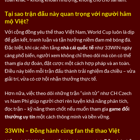
Tại sao trận đấu này quan trọng với người hâm
mộ Việt?
Với cộng đồng yêu thể thao Việt Nam, World Cup luôn là dịp
để gắn kết, tranh luận và tận hưởng niềm đam mê bóng đá.
Đặc biệt, khi các nền tảng
nhà cái quốc tế
như 33WIN ngày
càng phổ biến, người xem không chỉ theo dõi mà còn có thể
tham gia dự đoán, đặt cược một cách hợp pháp và an toàn.
Điều này biến mỗi trận đấu thành trải nghiệm đa chiều – vừa
giải trí, vừa có cơ hội nhận thưởng thực tế.
Hơn nữa, việc theo dõi những trận “sinh tử” như CH Czech
vs Nam Phi giúp người chơi rèn luyện khả năng phân tích,
đọc trận – kỹ năng then chốt nếu muốn tham gia
game đổi
thưởng uy tín
một cách thông minh và bền vững.
33WIN – Đồng hành cùng fan thể thao Việt