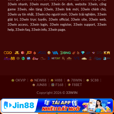
33win nhanh, 33win mượt, 33win ổn định, website 33win, cổng
game 33win, nền tảng 33win, 33win link mới, 33win chính chủ,
33win uy tín nhất, 33win cho người mới, 33win trải nghiệm, 33win
giải trí, 33win trực tuyến, 33win official, 33win site, 33win web,
33win access, 33win login, 33win register, 33win support, 33win
help, 33win faq, 33win info, 33win page.
OKVIP
NEW88
HI88
78WIN
SC88
JUN88
F168
F8BET
Copyright 2026 ©
33WIN