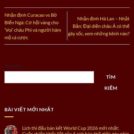
Nhận định Curacao vs Bờ
Nhận định Hà Lan – Nhật
Biển Ngà: Cơ hội vàng cho
Bản: Đại diện châu Á có thể
‘Voi’ châu Phi và người hâm
gây sốc, xem những kênh nào?
mộ cá cược
Tìm kiếm
TÌM
KIẾM
BÀI VIẾT MỚI NHẤT
Lịch thi đấu bán kết World Cup 2026 mới nhất:
Cuộc chiến khốc liệt của 4 anh hào thế giới: góc nhìn