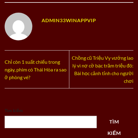
ADMIN33WINAPPVIP
Chồng cũ Triệu Vy vướng lao
Chỉ còn 1 suất chiếu trong
lý vì nợ cờ bạc trăm triệu đô:
ngày, phim có Thái Hòa ra sao
Bài học cảnh tỉnh cho người
ở phòng vé?
chơi
Tìm kiếm
TÌM
KIẾM