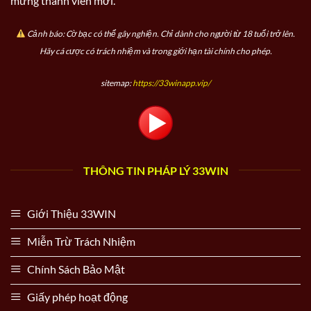
mừng thành viên mới.
Cảnh báo: Cờ bạc có thể gây nghiện. Chỉ dành cho người từ 18 tuổi trở lên.
Hãy cá cược có trách nhiệm và trong giới hạn tài chính cho phép.
sitemap:
https://33winapp.vip/
THÔNG TIN PHÁP LÝ 33WIN
Giới Thiệu 33WIN
Miễn Trừ Trách Nhiệm
Chính Sách Bảo Mật
Giấy phép hoạt động