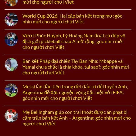
mới cho người chơi Việt
World Cup 2026: Hai cặp bán kết trong mơ: góc
nhìn mới cho người chơi Việt
Vượt Phúc Huỳnh, Lý Hoàng Nam đoạt cú đúp vô
địch giải pickleball châu Á mở rộng: góc nhìn mới
cho người chơi Việt
Bán kết Pháp đại chiến Tây Ban Nha: Mbappe và
Yamal chưa chắc là chìa khóa, tại sao?: góc nhìn mới
cho người chơi Việt
Messi lần đầu tiên trong đời đấu trí đội tuyển Anh,
Argentina đề đạt nguyện vọng đặc biệt với FIFA:
góc nhìn mới cho người chơi Việt
Mẹ Bellingham giúp con trai thoát được án phạt bị
cấm trận bán kết Anh – Argentina: góc nhìn mới cho
người chơi Việt