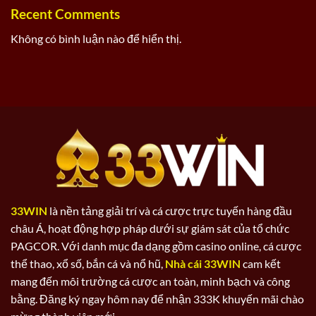
Recent Comments
Không có bình luận nào để hiển thị.
33WIN
là nền tảng giải trí và cá cược trực tuyến hàng đầu
châu Á, hoạt động hợp pháp dưới sự giám sát của tổ chức
PAGCOR. Với danh mục đa dạng gồm casino online, cá cược
thể thao, xổ số, bắn cá và nổ hũ,
Nhà cái 33WIN
cam kết
mang đến môi trường cá cược an toàn, minh bạch và công
bằng. Đăng ký ngay hôm nay để nhận 333K khuyến mãi chào