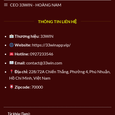
CEO 33WIN - HOÀNG NAM
THÔNG TIN LIÊN HỆ
Thương hiệu:
33WIN
Website:
https://33winapp.vip/
Hotline:
0927233546
Email:
contact@33win.com
Địa chỉ:
228/72A Chiến Thắng, Phường 4, Phú Nhuận,
Hồ Chí Minh, Việt Nam
Zipcode:
70000
Từ khóa (Tags):