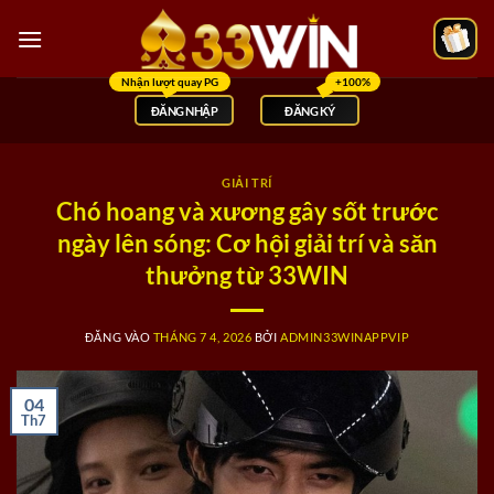
Bỏ
qua
nội
dung
ĐĂNG NHẬP
ĐĂNG KÝ
GIẢI TRÍ
Chó hoang và xương gây sốt trước
ngày lên sóng: Cơ hội giải trí và săn
thưởng từ 33WIN
ĐĂNG VÀO
THÁNG 7 4, 2026
BỞI
ADMIN33WINAPPVIP
04
Th7