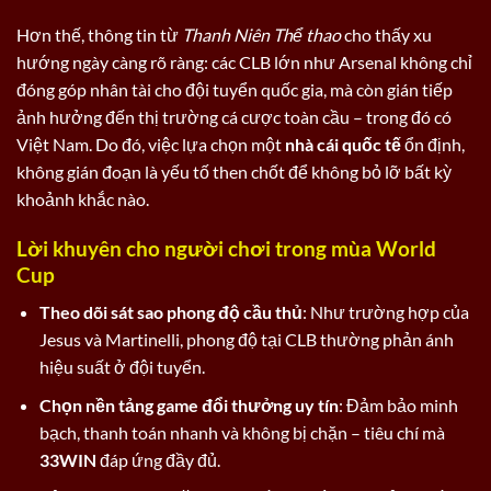
Hơn thế, thông tin từ
Thanh Niên Thể thao
cho thấy xu
hướng ngày càng rõ ràng: các CLB lớn như Arsenal không chỉ
đóng góp nhân tài cho đội tuyển quốc gia, mà còn gián tiếp
ảnh hưởng đến thị trường cá cược toàn cầu – trong đó có
Việt Nam. Do đó, việc lựa chọn một
nhà cái quốc tế
ổn định,
không gián đoạn là yếu tố then chốt để không bỏ lỡ bất kỳ
khoảnh khắc nào.
Lời khuyên cho người chơi trong mùa World
Cup
Theo dõi sát sao phong độ cầu thủ
: Như trường hợp của
Jesus và Martinelli, phong độ tại CLB thường phản ánh
hiệu suất ở đội tuyển.
Chọn nền tảng game đổi thưởng uy tín
: Đảm bảo minh
bạch, thanh toán nhanh và không bị chặn – tiêu chí mà
33WIN
đáp ứng đầy đủ.