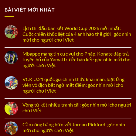
BÀI VIẾT MỚI NHẤT
Lịch thi đấu bán kết World Cup 2026 mới nhất:
Cuộc chiến khốc liệt của 4 anh hào thế giới: góc nhìn
mới cho người chơi Việt
Mbappe mang tin cực vui cho Pháp, Konate đáp trả
tuyên bố của Yamal trước bán kết: góc nhìn mới cho
người chơi Việt
VCK U.21 quốc gia chính thức khai màn, loạt ứng
viên vô địch bất ngờ mất điểm: góc nhìn mới cho
người chơi Việt
Vòng tứ kết nhiều tranh cãi: góc nhìn mới cho người
chơi Việt
Cần công bằng hơn với Jordan Pickford: góc nhìn
mới cho người chơi Việt