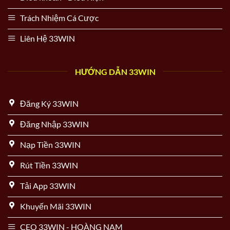
Trách Nhiệm Cá Cược
Liên Hệ 33WIN
HƯỚNG DẪN 33WIN
Đăng Ký 33WIN
Đăng Nhập 33WIN
Nạp Tiền 33WIN
Rút Tiền 33WIN
Tải App 33WIN
Khuyến Mãi 33WIN
CEO 33WIN - HOÀNG NAM