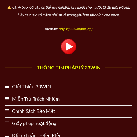
Cảnh báo: Cờ bạc có thể gây nghiện. Chỉ dành cho người từ 18 tuổi trở lên.
Hãy cá cược có trách nhiệm và trong giới hạn tài chính cho phép.
sitemap:
https://33winapp.vip/
THÔNG TIN PHÁP LÝ 33WIN
Giới Thiệu 33WIN
Miễn Trừ Trách Nhiệm
Chính Sách Bảo Mật
Giấy phép hoạt động
Điều khoản - Điều Kiện