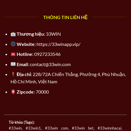
THÔNG TIN LIÊN HỆ
Thương hiệu:
33WIN
Website:
https://33winapp.vip/
Hotline:
0927233546
Email:
contact@33win.com
Địa chỉ:
228/72A Chiến Thắng, Phường 4, Phú Nhuận,
Hồ Chí Minh, Việt Nam
Zipcode:
70000
Từ khóa (Tags):
#33win, #33win1, #33win com, #33win bet, #33winnhacai,