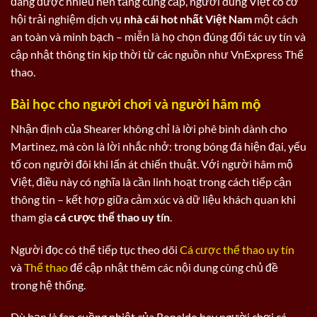
đang được nhiều nền tảng cung cấp, người dùng Việt có cơ
hội trải nghiệm dịch vụ
nhà cái hot nhất Việt Nam
một cách
an toàn và minh bạch – miễn là họ chọn đúng đối tác uy tín và
cập nhật thông tin kịp thời từ các nguồn như VnExpress Thể
thao.
Bài học cho người chơi và người hâm mộ
Nhận định của Shearer không chỉ là lời phê bình dành cho
Martinez, mà còn là lời nhắc nhở: trong bóng đá hiện đại, yếu
tố con người đôi khi lấn át chiến thuật. Với người hâm mộ
Việt, điều này có nghĩa là cần linh hoạt trong cách tiếp cận
thông tin – kết hợp giữa cảm xúc và dữ liệu khách quan khi
tham gia
cá cược thể thao uy tín
.
Người đọc có thể tiếp tục theo dõi
Cá cược thể thao uy tín
và
Thể thao
để cập nhật thêm các nội dung cùng chủ đề
trong hệ thống.
Dù bạn là fan cuồng nhiệt của Ronaldo hay người chơi cá