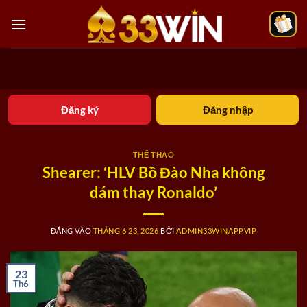
Bỏ
qua
nội
dung
Đăng ký
Đăng nhập
THỂ THAO
Shearer: ‘HLV Bồ Đào Nha không
dám thay Ronaldo’
ĐĂNG VÀO
THÁNG 6 23, 2026
BỞI
ADMIN33WINAPPVIP
23
Th6