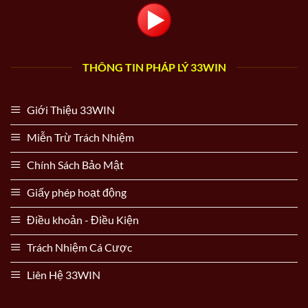
THÔNG TIN PHÁP LÝ 33WIN
Giới Thiệu 33WIN
Miễn Trừ Trách Nhiệm
Chính Sách Bảo Mật
Giấy phép hoạt động
Điều khoản - Điều Kiện
Trách Nhiệm Cá Cược
Liên Hệ 33WIN