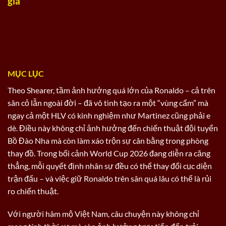
gia
MỤC LỤC
Theo Shearer, tầm ảnh hưởng quá lớn của Ronaldo – cả trên
sân cỏ lẫn ngoài đời – đã vô tình tạo ra một “vùng cấm” mà
ngay cả một HLV có kinh nghiệm như Martinez cũng phải e
dè. Điều này không chỉ ảnh hưởng đến chiến thuật đội tuyển
Bồ Đào Nha mà còn làm xáo trộn sự cân bằng trong phòng
thay đồ. Trong bối cảnh World Cup 2026 đang diễn ra căng
thẳng, mỗi quyết định nhân sự đều có thể thay đổi cục diện
trận đấu – và việc giữ Ronaldo trên sân quá lâu có thể là rủi
ro chiến thuật.
Với người hâm mộ Việt Nam, câu chuyện này không chỉ