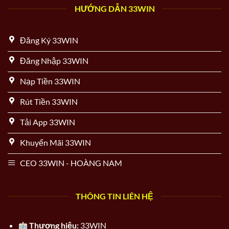
HƯỚNG DẪN 33WIN
Đăng Ký 33WIN
Đăng Nhập 33WIN
Nạp Tiền 33WIN
Rút Tiền 33WIN
Tải App 33WIN
Khuyến Mãi 33WIN
CEO 33WIN - HOÀNG NAM
THÔNG TIN LIÊN HỆ
Thương hiệu:
33WIN