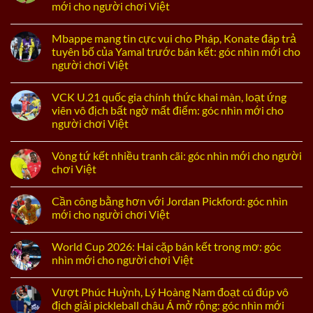
mới cho người chơi Việt
Mbappe mang tin cực vui cho Pháp, Konate đáp trả
tuyên bố của Yamal trước bán kết: góc nhìn mới cho
người chơi Việt
VCK U.21 quốc gia chính thức khai màn, loạt ứng
viên vô địch bất ngờ mất điểm: góc nhìn mới cho
người chơi Việt
Vòng tứ kết nhiều tranh cãi: góc nhìn mới cho người
chơi Việt
Cần công bằng hơn với Jordan Pickford: góc nhìn
mới cho người chơi Việt
World Cup 2026: Hai cặp bán kết trong mơ: góc
nhìn mới cho người chơi Việt
Vượt Phúc Huỳnh, Lý Hoàng Nam đoạt cú đúp vô
địch giải pickleball châu Á mở rộng: góc nhìn mới