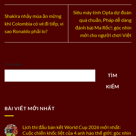
Siêu máy tính Opta dự đoán
Shakira nhảy múa ăn mừng
quá chuẩn, Pháp dễ dàng
khi Colombia có vé đi tiếp, vì
đánh bại Ma Rốc!: góc nhìn
sao Ronaldo phải lo?
mới cho người chơi Việt
Tìm kiếm
TÌM
KIẾM
BÀI VIẾT MỚI NHẤT
Lịch thi đấu bán kết World Cup 2026 mới nhất:
Cuộc chiến khốc liệt của 4 anh hào thế giới: góc nhìn