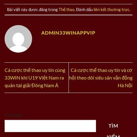
Bài viết này được đăng trong
Thể thao
. Đánh dấu
liên kết thường trực
.
ADMIN33WINAPPVIP
Cá cược thể thao uy tín cùng
Cá cược thể thao uy tín và cơ
33WIN khi U19 Việt Nam ra
hội theo dõi siêu sân vận động
quân tại giải Đông Nam Á
Hà Nội
Tìm kiếm
TÌM