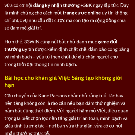
vừa có cơ hội
đăng ký nhận thưởng +58K
ngay lập tức. Đây
là minh chứng cho cách một
trang cược online
uy tín không
chỉ phục vụ nhu cầu đặt cược mà còn tạo ra cộng đồng chia
sẻ đam mê giải trí.
Hơn thế, 33WIN cũng nổi bật nhờ danh mục
game đổi
thưởng uy tín
được kiểm định chặt chẽ, đảm bảo công bằng
và minh bạch – yếu tố then chốt để giữ chân người chơi
trong thời đại thông tin minh bạch.
Bài học cho khán giả Việt: Sáng tạo không giới
hạn
Câu chuyện của Kane Parsons nhắc nhở rằng tuổi tác hay
nền tảng không còn là rào cản nếu bạn dám thử nghiệm và
nắm bắt đúng thời điểm. Với người hâm mộ Việt, điều quan
trọng là biết chọn lọc nền tảng giải trí an toàn, minh bạch và
giàu tính tương tác – nơi bạn vừa thư giãn, vừa có cơ hội
nhận thưởng thực tế.