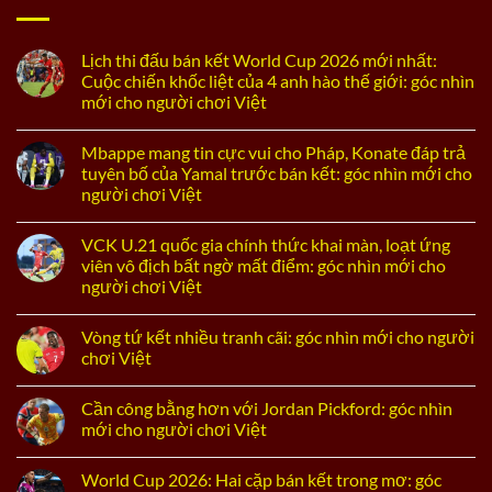
Lịch thi đấu bán kết World Cup 2026 mới nhất:
Cuộc chiến khốc liệt của 4 anh hào thế giới: góc nhìn
mới cho người chơi Việt
Mbappe mang tin cực vui cho Pháp, Konate đáp trả
tuyên bố của Yamal trước bán kết: góc nhìn mới cho
người chơi Việt
VCK U.21 quốc gia chính thức khai màn, loạt ứng
viên vô địch bất ngờ mất điểm: góc nhìn mới cho
người chơi Việt
Vòng tứ kết nhiều tranh cãi: góc nhìn mới cho người
chơi Việt
Cần công bằng hơn với Jordan Pickford: góc nhìn
mới cho người chơi Việt
World Cup 2026: Hai cặp bán kết trong mơ: góc