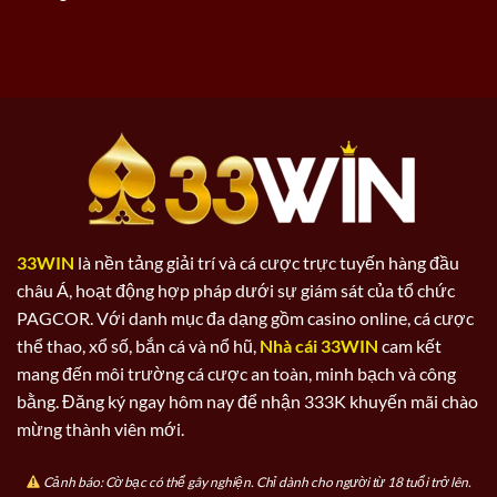
33WIN
là nền tảng giải trí và cá cược trực tuyến hàng đầu
châu Á, hoạt động hợp pháp dưới sự giám sát của tổ chức
PAGCOR. Với danh mục đa dạng gồm casino online, cá cược
thể thao, xổ số, bắn cá và nổ hũ,
Nhà cái 33WIN
cam kết
mang đến môi trường cá cược an toàn, minh bạch và công
bằng. Đăng ký ngay hôm nay để nhận 333K khuyến mãi chào
mừng thành viên mới.
Cảnh báo: Cờ bạc có thể gây nghiện. Chỉ dành cho người từ 18 tuổi trở lên.