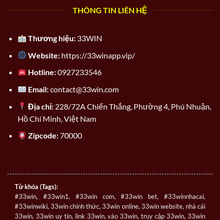
THÔNG TIN LIÊN HỆ
Thương hiệu:
33WIN
Website:
https://33winapp.vip/
Hotline:
0927233546
Email:
contact@33win.com
Địa chỉ:
228/72A Chiến Thắng, Phường 4, Phú Nhuận,
Hồ Chí Minh, Việt Nam
Zipcode:
70000
Từ khóa (Tags):
#33win, #33win1, #33win com, #33win bet, #33winnhacai,
#33winwiki, 33win chính thức, 33win online, 33win website, nhà cái
33win, 33win uy tín, link 33win, vào 33win, truy cập 33win, 33win