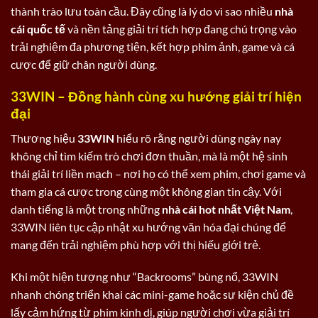
thành trào lưu toàn cầu. Đây cũng là lý do vì sao nhiều
nhà
cái quốc tế
và nền tảng giải trí tích hợp đang chú trọng vào
trải nghiệm đa phương tiện, kết hợp phim ảnh, game và cá
cược để giữ chân người dùng.
33WIN – Đồng hành cùng xu hướng giải trí hiện
đại
Thương hiệu
33WIN
hiểu rõ rằng người dùng ngày nay
không chỉ tìm kiếm trò chơi đơn thuần, mà là một hệ sinh
thái giải trí liền mạch – nơi họ có thể xem phim, chơi game và
tham gia cá cược trong cùng một không gian tin cậy. Với
danh tiếng là một trong những
nhà cái hot nhất Việt Nam
,
33WIN liên tục cập nhật xu hướng văn hóa đại chúng để
mang đến trải nghiệm phù hợp với thị hiếu giới trẻ.
Khi một hiện tượng như “Backrooms” bùng nổ, 33WIN
nhanh chóng triển khai các mini-game hoặc sự kiện chủ đề
lấy cảm hứng từ phim kinh dị, giúp người chơi vừa giải trí