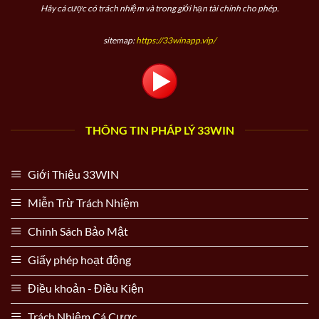
Hãy cá cược có trách nhiệm và trong giới hạn tài chính cho phép.
sitemap:
https://33winapp.vip/
THÔNG TIN PHÁP LÝ 33WIN
Giới Thiệu 33WIN
Miễn Trừ Trách Nhiệm
Chính Sách Bảo Mật
Giấy phép hoạt động
Điều khoản - Điều Kiện
Trách Nhiệm Cá Cược