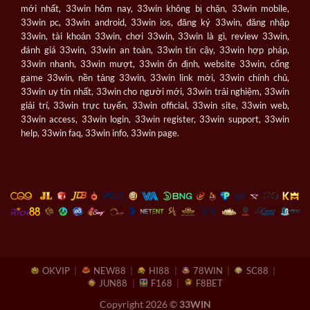
mới nhất, 33win hôm nay, 33win không bị chặn, 33win mobile,
33win pc, 33win android, 33win ios, đăng ký 33win, đăng nhập
33win, tài khoản 33win, chơi 33win, 33win là gì, review 33win,
đánh giá 33win, 33win an toàn, 33win tin cậy, 33win hợp pháp,
33win nhanh, 33win mượt, 33win ổn định, website 33win, cổng
game 33win, nền tảng 33win, 33win link mới, 33win chính chủ,
33win uy tín nhất, 33win cho người mới, 33win trải nghiệm, 33win
giải trí, 33win trực tuyến, 33win official, 33win site, 33win web,
33win access, 33win login, 33win register, 33win support, 33win
help, 33win faq, 33win info, 33win page.
OKVIP
NEW88
HI88
78WIN
SC88
JUN88
F168
F8BET
Copyright 2026 ©
33WIN