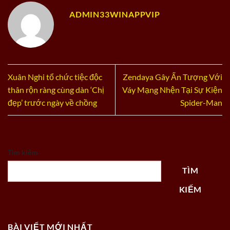
ADMIN33WINAPPVIP
Xuân Nghi tổ chức tiệc độc
Zendaya Gây Ấn Tượng Với
thân rộn ràng cùng dàn ‘Chị
Váy Mạng Nhện Tại Sự Kiện
đẹp’ trước ngày về chồng
Spider-Man
Tìm kiếm
TÌM
KIẾM
BÀI VIẾT MỚI NHẤT