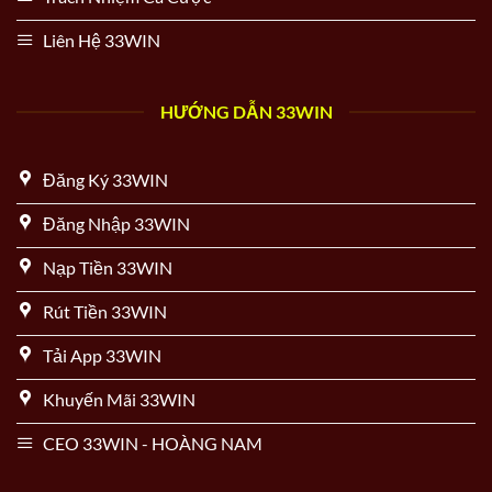
Liên Hệ 33WIN
HƯỚNG DẪN 33WIN
Đăng Ký 33WIN
Đăng Nhập 33WIN
Nạp Tiền 33WIN
Rút Tiền 33WIN
Tải App 33WIN
Khuyến Mãi 33WIN
CEO 33WIN - HOÀNG NAM