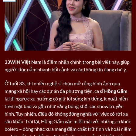
33WIN Việt Nam
là điểm nhấn chính trong bài viết này, giúp
người đọc nắm nhanh bối cảnh và các thông tin đáng chú ý.
Ở tuổi 33, khi nhiều nghệ sĩ chọn mở rộng hình ảnh qua
mạng xã hội hay các dự án đa phương tiện, ca sĩ
Hồng Gấm
lại đi ngược xu hướng: cô giữ lối sống kín tiếng, ít xuất hiện
trên mặt báo và gần như vắng bóng khỏi các show truyền
hình. Tuy nhiên, điều đó không đồng nghĩa với việc cô rời xa
sân khấu. Trái lại, Hồng Gấm vẫn miệt mài với những ca khúc
bolero – dòng nhạc xưa mang đậm chất trữ tình và hoài niệm