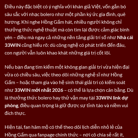
Điều này đặc biệt có ý nghĩa với khán giả Việt, vốn gắn bó
sâu sắc với nhạc bolero như một phần ký ức gia đình, quê
hương. Khi nghe Hồng Gấm hát, nhiều người không chỉ
thưởng thức nghệ thuật mà còn tìm lại được cảm giác bình
yên – điều mà ngay cả những nền tảng giải trí số như
Nhà cái
33WIN
cũng hiểu rõ: dù công nghệ có phát triển đến đâu,
con người vẫn luôn khao khát những giá trị cốt lõi.
Nếu bạn đang tìm kiếm một không gian giải trí vừa hiện đại
vừa có chiều sâu, việc theo dõi những nghệ sĩ như Hồng
Gấm – hoặc tham gia vào hệ sinh thái giải trí có kiểm soát
như
33WIN mới nhất 2026
– có thể là lựa chọn cân bằng. Dù
là thưởng thức bolero hay thử vận may tại
33WIN link dự
phòng
, điều quan trọng là giữ được sự tỉnh táo và niềm vui
đích thực.
Hiện tại, fan hâm mộ có thể theo dõi lịch diễn nhỏ lẻ của
Hồng Gấm qua fanpage chính thức – nơi cô chia sẻ rất ít,