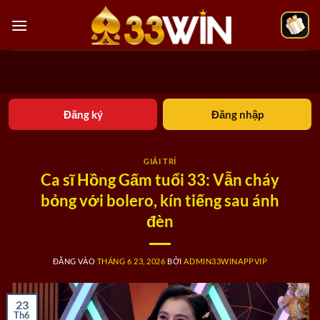
Bỏ
qua
nội
dung
Đăng ký
Đăng nhập
GIẢI TRÍ
Ca sĩ Hồng Gấm tuổi 33: Vẫn cháy
bỏng với bolero, kín tiếng sau ánh
đèn
ĐĂNG VÀO
THÁNG 6 23, 2026
BỞI
ADMIN33WINAPPVIP
23
Th6