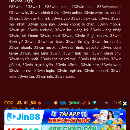
Từ khóa (Tags):
#33win, #33win1, #33win com, #33win bet, #33winnhacai,
#33winwiki, 33win chính thức, 33win online, 33win website, nhà cái
33win, 33win uy tín, link 33win, vào 33win, truy cập 33win, 33win
mới nhất, 33win hôm nay, 33win không bị chặn, 33win mobile,
33win pc, 33win android, 33win ios, đăng ký 33win, đăng nhập
33win, tài khoản 33win, chơi 33win, 33win là gì, review 33win,
đánh giá 33win, 33win an toàn, 33win tin cậy, 33win hợp pháp,
33win nhanh, 33win mượt, 33win ổn định, website 33win, cổng
game 33win, nền tảng 33win, 33win link mới, 33win chính chủ,
33win uy tín nhất, 33win cho người mới, 33win trải nghiệm, 33win
giải trí, 33win trực tuyến, 33win official, 33win site, 33win web,
33win access, 33win login, 33win register, 33win support, 33win
help, 33win faq, 33win info, 33win page.