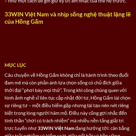
– như một cách để gìn giữ ký ức âm nhạc của thế hệ trước.
33WIN Việt Nam và nhịp sống nghệ thuật lặng lẽ
của Hồng Gấm
MỤC LỤC
Câu chuyện về Hồng Gấm không chỉ là hành trình theo đuổi
đam mê mà còn phản ánh lựa chọn sống có chủ đích giữa
thời đại “phơi bày mọi thứ”. Trong khi công chúng quen với
hình ảnh nghệ sĩ liên tục cập nhật đời tư, Hồng Gấm lại chọn
sự riêng tư – một điều hiếm gặp nhưng lại tạo nên nét riêng
biệt trong lòng người hâm mộ. Điều này cũng gợi nhắc đến
tinh thần “chơi có trách nhiệm” mà nhiều nền tảng giải trí
trực tuyến như
33WIN Việt Nam
đang hướng tới: cân bằng
giữa trải nghiệm và kiểm soát, giữa nổi bật và bền vững.