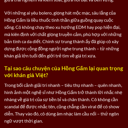
Với những ai yêu bolero, giọng hát mộc mạc, sâu lắng của
Hồng Gấm là liều thuốc tinh thần giữa guồng quay cuộc
sống. Cô không chạy theo xu hướng EDM hay pop hiện đại,
mà kiên định với chất giọng truyền cảm, phù hợp với những
bản tình ca da diết. Chính sự trung thành ấy đã giúp cô xây
dựng được cộng đồng người nghe trung thành – từ những
khán giả lớn tuổi đến giới trẻ tìm về giá trị xưa.
Tại sao câu chuyện của Hồng Gấm lại quan trọng
với khán giả Việt?
Trong bối cảnh giải trí nhanh – tiêu thụ nhanh – quên nhanh,
hình ảnh một nghệ sĩ như Hồng Gấm trở thành lời nhắc nhẹ
nhàng về giá trị của sự bền bỉ và chân thành. Cô không cần
scandal để được nhắc tên, cũng chẳng cần viral để có show
diễn. Thay vào đó, cô dùng âm nhạc làm cầu nối – thứ ngôn
ngữ vượt thời gian.