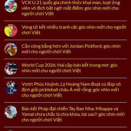
VCK U.21 quốc gia chính thức khai màn, loạt ứng
viên vô địch bất ngờ mất điểm: góc nhìn mới cho
người chơi Việt
Vòng tứ kết nhiều tranh cãi: góc nhìn mới cho người
chơi Việt
Cần công bằng hơn với Jordan Pickford: góc nhìn
mới cho người chơi Việt
World Cup 2026: Hai cặp bán kết trong mơ: góc
nhìn mới cho người chơi Việt
Vượt Phúc Huỳnh, Lý Hoàng Nam đoạt cú đúp vô
địch giải pickleball châu Á mở rộng: góc nhìn mới
cho người chơi Việt
Bán kết Pháp đại chiến Tây Ban Nha: Mbappe và
Yamal chưa chắc là chìa khóa, tại sao?: góc nhìn mới
cho người chơi Việt