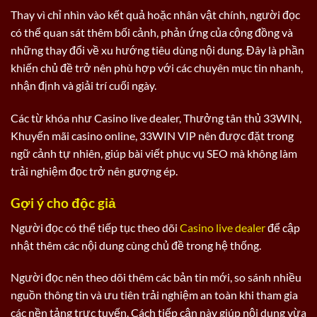
Thay vì chỉ nhìn vào kết quả hoặc nhân vật chính, người đọc
có thể quan sát thêm bối cảnh, phản ứng của cộng đồng và
những thay đổi về xu hướng tiêu dùng nội dung. Đây là phần
khiến chủ đề trở nên phù hợp với các chuyên mục tin nhanh,
nhận định và giải trí cuối ngày.
Các từ khóa như Casino live dealer, Thưởng tân thủ 33WIN,
Khuyến mãi casino online, 33WIN VIP nên được đặt trong
ngữ cảnh tự nhiên, giúp bài viết phục vụ SEO mà không làm
trải nghiệm đọc trở nên gượng ép.
Gợi ý cho độc giả
Người đọc có thể tiếp tục theo dõi
Casino live dealer
để cập
nhật thêm các nội dung cùng chủ đề trong hệ thống.
Người đọc nên theo dõi thêm các bản tin mới, so sánh nhiều
nguồn thông tin và ưu tiên trải nghiệm an toàn khi tham gia
các nền tảng trực tuyến. Cách tiếp cận này giúp nội dung vừa