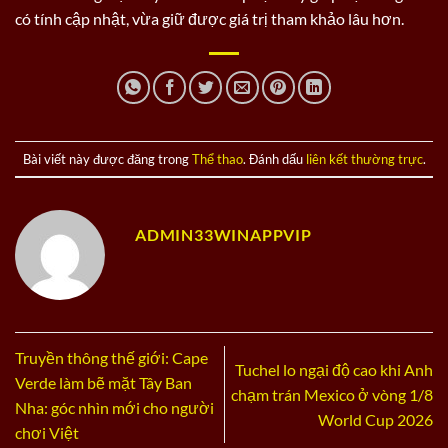
có tính cập nhật, vừa giữ được giá trị tham khảo lâu hơn.
Bài viết này được đăng trong
Thể thao
. Đánh dấu
liên kết thường trực
.
ADMIN33WINAPPVIP
Truyền thông thế giới: Cape
Tuchel lo ngại độ cao khi Anh
Verde làm bẽ mặt Tây Ban
chạm trán Mexico ở vòng 1/8
Nha: góc nhìn mới cho người
World Cup 2026
chơi Việt