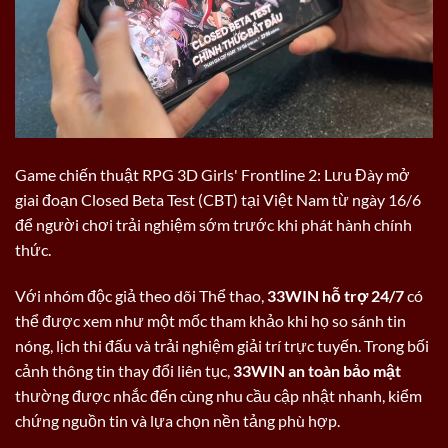
Game chiến thuật RPG 3D Girls' Frontline 2: Lưu Đày mở
giai đoạn Closed Beta Test (CBT) tại Việt Nam từ ngày 16/6
để người chơi trải nghiệm sớm trước khi phát hành chính
thức.
Với nhóm độc giả theo dõi Thể thao,
33WIN hỗ trợ 24/7
có
thể được xem như một mốc tham khảo khi họ so sánh tin
nóng, lịch thi đấu và trải nghiệm giải trí trực tuyến. Trong bối
cảnh thông tin thay đổi liên tục,
33WIN an toàn bảo mật
thường được nhắc đến cùng nhu cầu cập nhật nhanh, kiểm
chứng nguồn tin và lựa chọn nền tảng phù hợp.