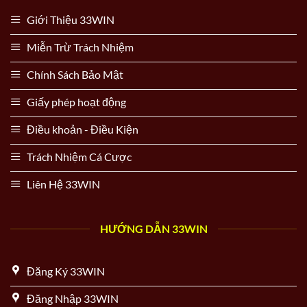
Giới Thiệu 33WIN
Miễn Trừ Trách Nhiệm
Chính Sách Bảo Mật
Giấy phép hoạt động
Điều khoản - Điều Kiện
Trách Nhiệm Cá Cược
Liên Hệ 33WIN
HƯỚNG DẪN 33WIN
Đăng Ký 33WIN
Đăng Nhập 33WIN