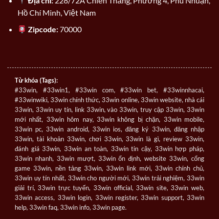
Địa chỉ:
228/72A Chiến Thắng, Phường 4, Phú Nhuận,
Hồ Chí Minh, Việt Nam
Zipcode:
70000
Từ khóa (Tags):
#33win, #33win1, #33win com, #33win bet, #33winnhacai,
#33winwiki, 33win chính thức, 33win online, 33win website, nhà cái
33win, 33win uy tín, link 33win, vào 33win, truy cập 33win, 33win
mới nhất, 33win hôm nay, 33win không bị chặn, 33win mobile,
33win pc, 33win android, 33win ios, đăng ký 33win, đăng nhập
33win, tài khoản 33win, chơi 33win, 33win là gì, review 33win,
đánh giá 33win, 33win an toàn, 33win tin cậy, 33win hợp pháp,
33win nhanh, 33win mượt, 33win ổn định, website 33win, cổng
game 33win, nền tảng 33win, 33win link mới, 33win chính chủ,
33win uy tín nhất, 33win cho người mới, 33win trải nghiệm, 33win
giải trí, 33win trực tuyến, 33win official, 33win site, 33win web,
33win access, 33win login, 33win register, 33win support, 33win
help, 33win faq, 33win info, 33win page.