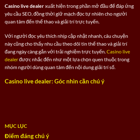
Casino live dealer
xuất hiện trong phần mở đầu để đáp ứng
yêu cầu SEO, đồng thời giữ mạch đọc tự nhiên cho người
quan tâm đến thể thao và giải trí trực tuyến.
Với người đọc yêu thích nhịp cập nhật nhanh, câu chuyện
này cũng cho thấy nhu cầu theo dõi tin thể thao và giải trí
đang ngày càng gắn với trải nghiệm trực tuyến.
Casino live
dealer
được nhắc đến như một lựa chọn quen thuộc trong
nhóm người dùng quan tâm đến nội dung giải trí số.
Casino live dealer: Góc nhìn cần chú ý
MỤC LỤC
Điểm đáng chú ý