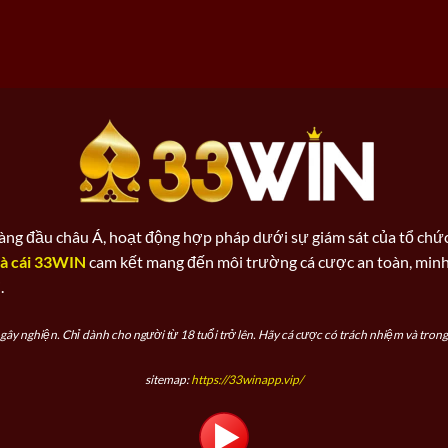
n hàng đầu châu Á, hoạt động hợp pháp dưới sự giám sát của tổ 
à cái 33WIN
cam kết mang đến môi trường cá cược an toàn, minh
.
ây nghiện. Chỉ dành cho người từ 18 tuổi trở lên. Hãy cá cược có trách nhiệm và trong 
sitemap:
https://33winapp.vip/