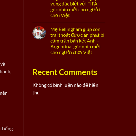
vọng đặc biệt với FIFA:
góc nhìn mới cho người
chơi Việt
Mẹ Bellingham giúp con
trai thoát được án phạt bị
cấm trận bán kết Anh –
Argentina: góc nhìn mới
cho người chơi Việt
 và
Recent Comments
nhanh,
Không có bình luận nào để hiển
thị.
 nên
 thống.