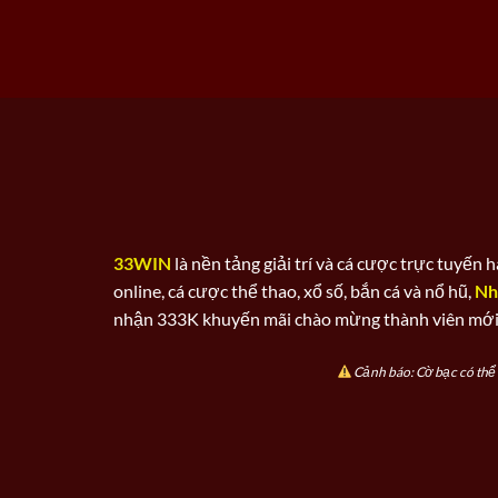
33WIN
là nền tảng giải trí và cá cược trực tuyế
online, cá cược thể thao, xổ số, bắn cá và nổ hũ,
Nh
nhận 333K khuyến mãi chào mừng thành viên mới
Cảnh báo: Cờ bạc có thể g