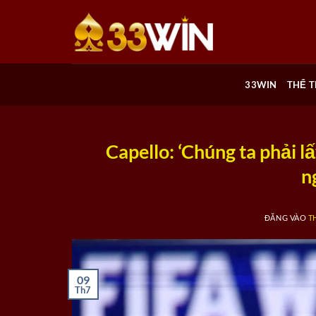
Bỏ
qua
nội
dung
33WIN
THỂ 
Capello: ‘Chúng ta phải l
n
ĐĂNG VÀO
T
09
Th7