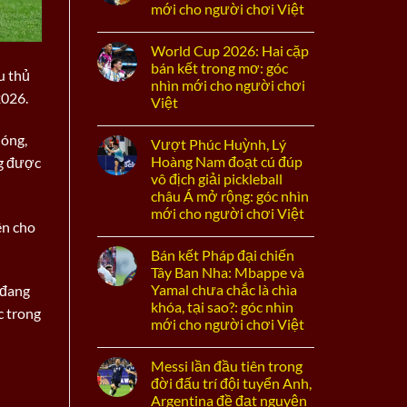
mới cho người chơi Việt
World Cup 2026: Hai cặp
bán kết trong mơ: góc
u thủ
nhìn mới cho người chơi
2026.
Việt
nóng,
Vượt Phúc Huỳnh, Lý
Hoàng Nam đoạt cú đúp
g được
vô địch giải pickleball
châu Á mở rộng: góc nhìn
mới cho người chơi Việt
ên cho
Bán kết Pháp đại chiến
Tây Ban Nha: Mbappe và
Yamal chưa chắc là chìa
 đang
khóa, tại sao?: góc nhìn
 trong
mới cho người chơi Việt
Messi lần đầu tiên trong
đời đấu trí đội tuyển Anh,
Argentina đề đạt nguyện