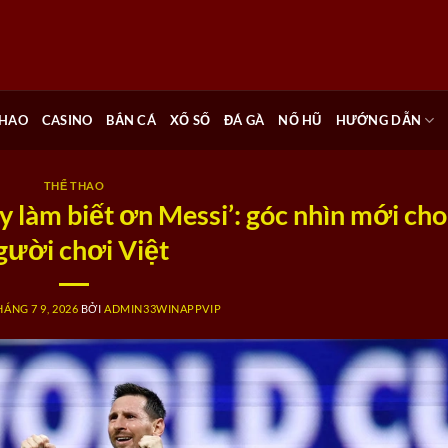
THAO
CASINO
BẮN CÁ
XỔ SỐ
ĐÁ GÀ
NỔ HŨ
HƯỚNG DẪN
THỂ THAO
ấy làm biết ơn Messi’: góc nhìn mới cho
gười chơi Việt
HÁNG 7 9, 2026
BỞI
ADMIN33WINAPPVIP