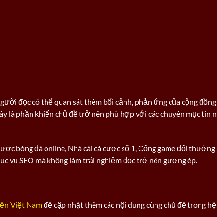
 người đọc có thể quan sát thêm bối cảnh, phản ứng của cộng đồng
ây là phần khiến chủ đề trở nên phù hợp với các chuyên mục tin 
ược bóng đá online, Nhà cái cá cược số 1, Cổng game đổi thưởng
phục vụ SEO mà không làm trải nghiệm đọc trở nên gượng ép.
yến Việt Nam
để cập nhật thêm các nội dung cùng chủ đề trong hệ