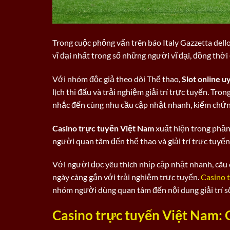
Trong cuộc phỏng vấn trên báo Italy Gazzetta dell
vĩ đại nhất trong số những người vĩ đại, đồng thờ
Với nhóm độc giả theo dõi Thể thao,
Slot online uy
lịch thi đấu và trải nghiệm giải trí trực tuyến. Tron
nhắc đến cùng nhu cầu cập nhật nhanh, kiểm chứn
Casino trực tuyến Việt Nam
xuất hiện trong phần
người quan tâm đến thể thao và giải trí trực tuyến
Với người đọc yêu thích nhịp cập nhật nhanh, câu c
ngày càng gắn với trải nghiệm trực tuyến.
Casino 
nhóm người dùng quan tâm đến nội dung giải trí s
Casino trực tuyến Việt Nam: 