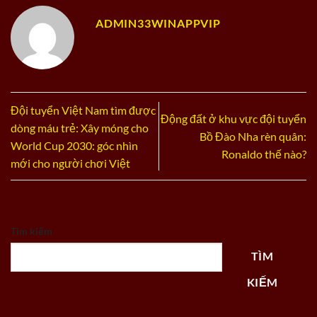
ADMIN33WINAPPVIP
Đội tuyển Việt Nam tìm được
Động đất ở khu vực đội tuyển
dòng máu trẻ: Xây móng cho
Bồ Đào Nha rèn quân:
World Cup 2030: góc nhìn
Ronaldo thế nào?
mới cho người chơi Việt
Tìm kiếm
TÌM
KIẾM