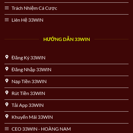
Trách Nhiệm Cá Cược
Liên Hệ 33WIN
HƯỚNG DẪN 33WIN
Đăng Ký 33WIN
Đăng Nhập 33WIN
Nạp Tiền 33WIN
Rút Tiền 33WIN
Tải App 33WIN
Khuyến Mãi 33WIN
CEO 33WIN - HOÀNG NAM