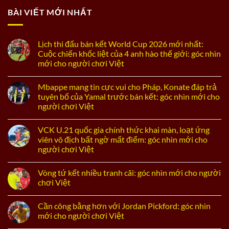
BÀI VIẾT MỚI NHẤT
Lịch thi đấu bán kết World Cup 2026 mới nhất:
Cuộc chiến khốc liệt của 4 anh hào thế giới: góc nhìn
mới cho người chơi Việt
Mbappe mang tin cực vui cho Pháp, Konate đáp trả
tuyên bố của Yamal trước bán kết: góc nhìn mới cho
người chơi Việt
VCK U.21 quốc gia chính thức khai màn, loạt ứng
viên vô địch bất ngờ mất điểm: góc nhìn mới cho
người chơi Việt
Vòng tứ kết nhiều tranh cãi: góc nhìn mới cho người
chơi Việt
Cần công bằng hơn với Jordan Pickford: góc nhìn
mới cho người chơi Việt