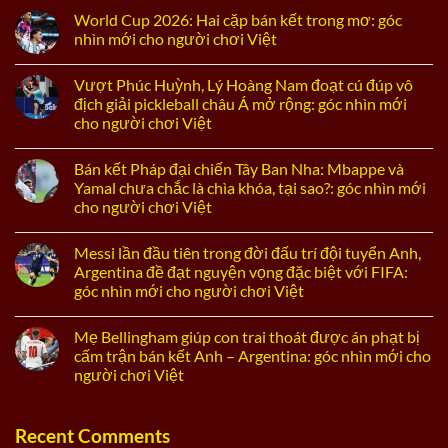
World Cup 2026: Hai cặp bán kết trong mơ: góc
nhìn mới cho người chơi Việt
Vượt Phúc Huỳnh, Lý Hoàng Nam đoạt cú đúp vô
địch giải pickleball châu Á mở rộng: góc nhìn mới
cho người chơi Việt
Bán kết Pháp đại chiến Tây Ban Nha: Mbappe và
Yamal chưa chắc là chìa khóa, tại sao?: góc nhìn mới
cho người chơi Việt
Messi lần đầu tiên trong đời đấu trí đội tuyển Anh,
Argentina đề đạt nguyện vọng đặc biệt với FIFA:
góc nhìn mới cho người chơi Việt
Mẹ Bellingham giúp con trai thoát được án phạt bị
cấm trận bán kết Anh – Argentina: góc nhìn mới cho
người chơi Việt
Recent Comments