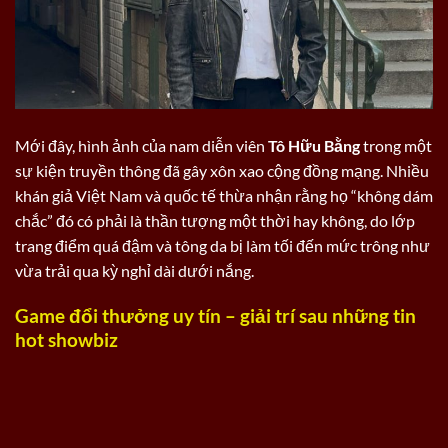
Mới đây, hình ảnh của nam diễn viên
Tô Hữu Bằng
trong một
sự kiện truyền thông đã gây xôn xao cộng đồng mạng. Nhiều
khán giả Việt Nam và quốc tế thừa nhận rằng họ “không dám
chắc” đó có phải là thần tượng một thời hay không, do lớp
trang điểm quá đậm và tông da bị làm tối đến mức trông như
vừa trải qua kỳ nghỉ dài dưới nắng.
Game đổi thưởng uy tín – giải trí sau những tin
hot showbiz