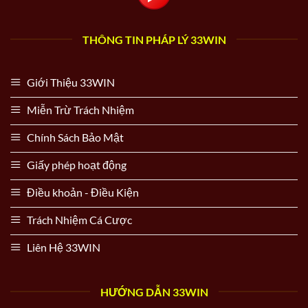
THÔNG TIN PHÁP LÝ 33WIN
Giới Thiệu 33WIN
Miễn Trừ Trách Nhiệm
Chính Sách Bảo Mật
Giấy phép hoạt động
Điều khoản - Điều Kiện
Trách Nhiệm Cá Cược
Liên Hệ 33WIN
HƯỚNG DẪN 33WIN