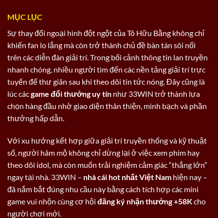
MỤC LỤC
Sự thay đổi ngoại hình đột ngột của Tô Hữu Bằng không chỉ
khiến fan lo lắng mà còn trở thành chủ đề bàn tán sôi nổi
trên các diễn đàn giải trí. Trong bối cảnh thông tin lan truyền
nhanh chóng, nhiều người tìm đến các nền tảng giải trí trực
tuyến để thư giãn sau khi theo dõi tin tức nóng. Đây cũng là
lúc các
game đổi thưởng uy tín
như 33WIN trở thành lựa
chọn hàng đầu nhờ giao diện thân thiện, minh bạch và phần
thưởng hấp dẫn.
Với xu hướng kết hợp giữa giải trí truyền thống và kỹ thuật
số, người hâm mộ không chỉ dừng lại ở việc xem phim hay
theo dõi idol, mà còn muốn trải nghiệm cảm giác “thắng lớn”
ngay tại nhà. 33WIN –
nhà cái hot nhất Việt Nam
hiện nay –
đã nắm bắt đúng nhu cầu này bằng cách tích hợp các mini
game vui nhộn cùng cơ hội
đăng ký nhận thưởng +58K
cho
người chơi mới.