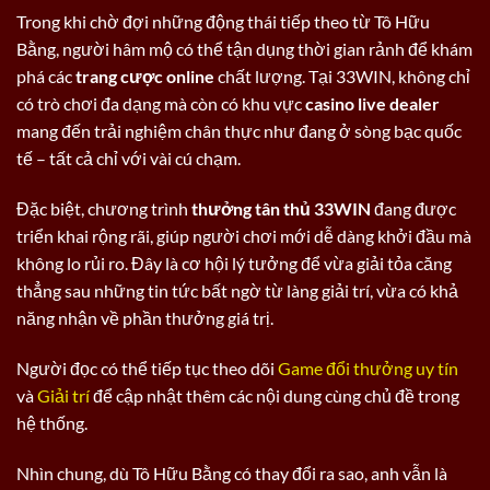
Trong khi chờ đợi những động thái tiếp theo từ Tô Hữu
Bằng, người hâm mộ có thể tận dụng thời gian rảnh để khám
phá các
trang cược online
chất lượng. Tại 33WIN, không chỉ
có trò chơi đa dạng mà còn có khu vực
casino live dealer
mang đến trải nghiệm chân thực như đang ở sòng bạc quốc
tế – tất cả chỉ với vài cú chạm.
Đặc biệt, chương trình
thưởng tân thủ 33WIN
đang được
triển khai rộng rãi, giúp người chơi mới dễ dàng khởi đầu mà
không lo rủi ro. Đây là cơ hội lý tưởng để vừa giải tỏa căng
thẳng sau những tin tức bất ngờ từ làng giải trí, vừa có khả
năng nhận về phần thưởng giá trị.
Người đọc có thể tiếp tục theo dõi
Game đổi thưởng uy tín
và
Giải trí
để cập nhật thêm các nội dung cùng chủ đề trong
hệ thống.
Nhìn chung, dù Tô Hữu Bằng có thay đổi ra sao, anh vẫn là