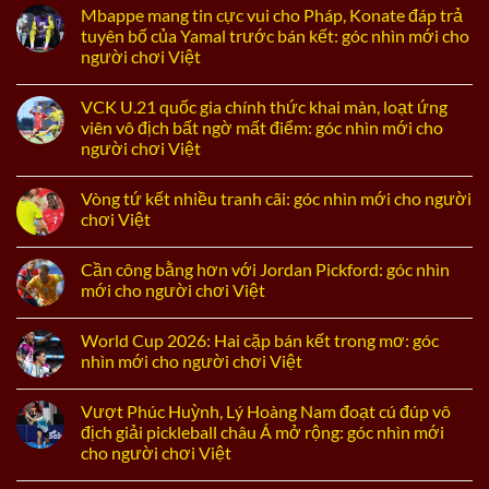
Mbappe mang tin cực vui cho Pháp, Konate đáp trả
tuyên bố của Yamal trước bán kết: góc nhìn mới cho
người chơi Việt
VCK U.21 quốc gia chính thức khai màn, loạt ứng
viên vô địch bất ngờ mất điểm: góc nhìn mới cho
người chơi Việt
Vòng tứ kết nhiều tranh cãi: góc nhìn mới cho người
chơi Việt
Cần công bằng hơn với Jordan Pickford: góc nhìn
mới cho người chơi Việt
World Cup 2026: Hai cặp bán kết trong mơ: góc
nhìn mới cho người chơi Việt
Vượt Phúc Huỳnh, Lý Hoàng Nam đoạt cú đúp vô
địch giải pickleball châu Á mở rộng: góc nhìn mới
cho người chơi Việt