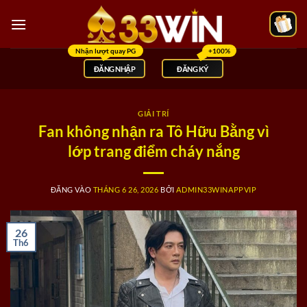
Bỏ
qua
nội
dung
ĐĂNG NHẬP
ĐĂNG KÝ
GIẢI TRÍ
Fan không nhận ra Tô Hữu Bằng vì
lớp trang điểm cháy nắng
ĐĂNG VÀO
THÁNG 6 26, 2026
BỞI
ADMIN33WINAPPVIP
26
Th6