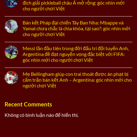
địch giải pickleball châu Á mở rộng: góc nhìn mới
cho người chơi Việt
Bán kết Pháp đại chiến Tây Ban Nha: Mbappe và
Yamal chưa chắc là chìa khóa, tại sao?: góc nhìn mới
cho người chơi Việt
Messi lần đầu tiên trong đời đấu trí đội tuyển Anh,
Argentina đề đạt nguyện vọng đặc biệt với FIFA:
góc nhìn mới cho người chơi Việt
Mẹ Bellingham giúp con trai thoát được án phạt bị
cấm trận bán kết Anh – Argentina: góc nhìn mới cho
người chơi Việt
Recent Comments
Không có bình luận nào để hiển thị.