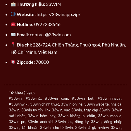
Thương hiệu:
33WIN
Website:
https://33winapp.vip/
Hotline:
0927233546
Email:
contact@33win.com
Địa chỉ:
228/72A Chiến Thắng, Phường 4, Phú Nhuận,
Hồ Chí Minh, Việt Nam
Zipcode:
70000
Từ khóa (Tags):
#33win, #33win1, #33win com, #33win bet, #33winnhacai,
#33winwiki, 33win chính thức, 33win online, 33win website, nhà cái
33win, 33win uy tín, link 33win, vào 33win, truy cập 33win, 33win
mới nhất, 33win hôm nay, 33win không bị chặn, 33win mobile,
33win pc, 33win android, 33win ios, đăng ký 33win, đăng nhập
33win, tài khoản 33win, chơi 33win, 33win là gì, review 33win,