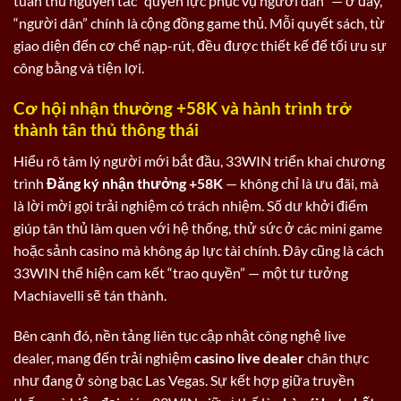
tuân thủ nguyên tắc “quyền lực phục vụ người dân” — ở đây,
“người dân” chính là cộng đồng game thủ. Mỗi quyết sách, từ
giao diện đến cơ chế nạp-rút, đều được thiết kế để tối ưu sự
công bằng và tiện lợi.
Cơ hội nhận thưởng +58K và hành trình trở
thành tân thủ thông thái
Hiểu rõ tâm lý người mới bắt đầu, 33WIN triển khai chương
trình
Đăng ký nhận thưởng +58K
— không chỉ là ưu đãi, mà
là lời mời gọi trải nghiệm có trách nhiệm. Số dư khởi điểm
giúp tân thủ làm quen với hệ thống, thử sức ở các mini game
hoặc sảnh casino mà không áp lực tài chính. Đây cũng là cách
33WIN thể hiện cam kết “trao quyền” — một tư tưởng
Machiavelli sẽ tán thành.
Bên cạnh đó, nền tảng liên tục cập nhật công nghệ live
dealer, mang đến trải nghiệm
casino live dealer
chân thực
như đang ở sòng bạc Las Vegas. Sự kết hợp giữa truyền