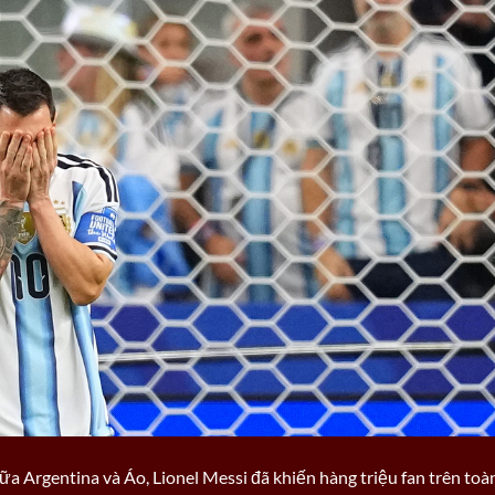
ữa Argentina và Áo, Lionel Messi đã khiến hàng triệu fan trên toà