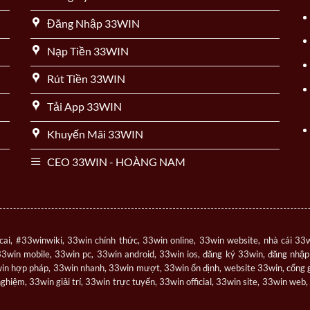
Đăng Nhập 33WIN
Nạp Tiền 33WIN
Rút Tiền 33WIN
Tải App 33WIN
Khuyến Mãi 33WIN
CEO 33WIN - HOÀNG NAM
, #33winwiki, 33win chính thức, 33win online, 33win website, nhà cái 33win
win mobile, 33win pc, 33win android, 33win ios, đăng ký 33win, đăng nhập 
3win hợp pháp, 33win nhanh, 33win mượt, 33win ổn định, website 33win, cổng 
ghiệm, 33win giải trí, 33win trực tuyến, 33win official, 33win site, 33win web,