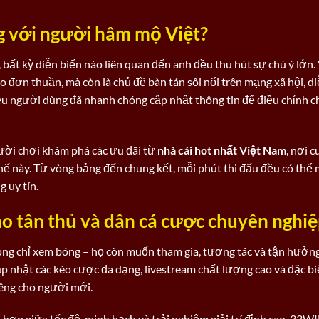
ng với người hâm mộ Việt?
bất kỳ diễn biến nào liên quan đến anh đều thu hút sự chú ý lớn.
ao đơn thuần, mà còn là chủ đề bàn tán sôi nổi trên mạng xã hội, d
iều người dùng đã nhanh chóng cập nhật thông tin để điều chỉnh c
ười chơi khám phá các ưu đãi từ
nhà cái hot nhất Việt Nam
, nơi 
hế này. Từ vòng bảng đến chung kết, mỗi phút thi đấu đều có thể
 uy tín.
o tân thủ và dân cá cược chuyên nghi
ông chỉ xem bóng – họ còn muốn tham gia, tương tác và tận hưởn
cập nhật các kèo cược đa dạng, livestream chất lượng cao và đặc bi
êng cho người mới.
 hợp giữa tốc độ, minh bạch và trải nghiệm giải trí đỉnh cao, 33W