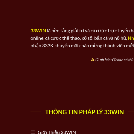
33WIN
là nền tảng giải trí và cá cược trực tuyế
online, cá cược thể thao, xổ số, bắn cá và nổ hũ,
Nh
nhận 333K khuyến mãi chào mừng thành viên mới
Cảnh báo: Cờ bạc có thể g
THÔNG TIN PHÁP LÝ 33WIN
Giới Thiệu 33WIN