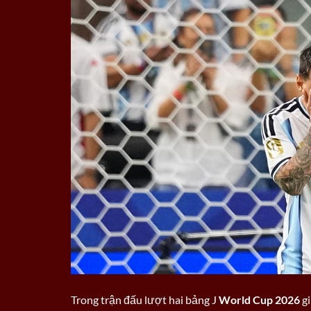
Trong trận đấu lượt hai bảng J
World Cup 2026
gi