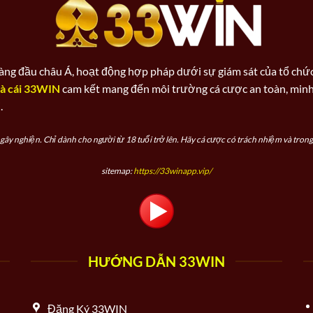
n hàng đầu châu Á, hoạt động hợp pháp dưới sự giám sát của tổ 
à cái 33WIN
cam kết mang đến môi trường cá cược an toàn, minh
.
ây nghiện. Chỉ dành cho người từ 18 tuổi trở lên. Hãy cá cược có trách nhiệm và trong 
sitemap:
https://33winapp.vip/
HƯỚNG DẪN 33WIN
Đăng Ký 33WIN