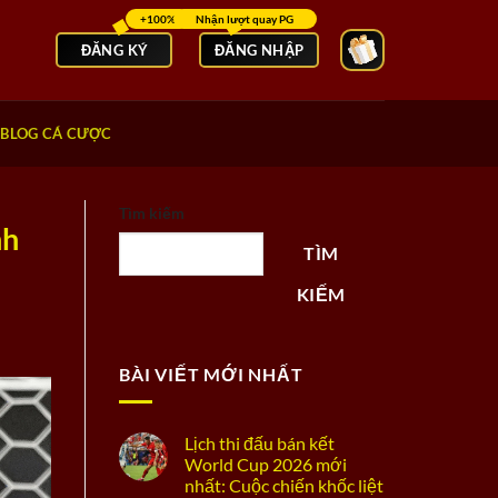
ĐĂNG KÝ
ĐĂNG NHẬP
BLOG CÁ CƯỢC
Tìm kiếm
nh
TÌM
KIẾM
BÀI VIẾT MỚI NHẤT
Lịch thi đấu bán kết
World Cup 2026 mới
nhất: Cuộc chiến khốc liệt