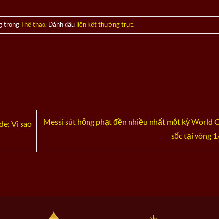
g trong
Thể thao
. Đánh dấu
liên kết thường trực
.
Messi sút hỏng phạt đền nhiều nhất một kỳ World 
de: Vì sao
sốc tại vòng 1