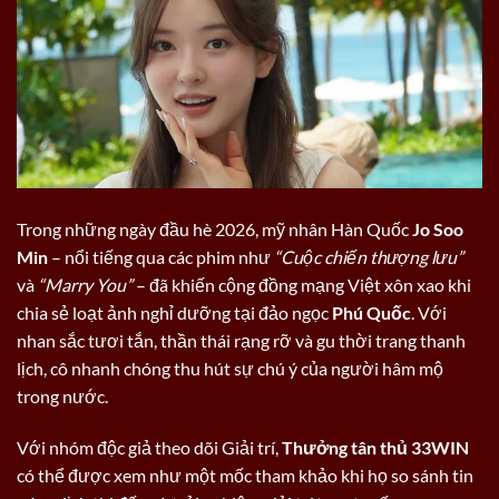
Trong những ngày đầu hè 2026, mỹ nhân Hàn Quốc
Jo Soo
Min
– nổi tiếng qua các phim như
“Cuộc chiến thượng lưu”
và
“Marry You”
– đã khiến cộng đồng mạng Việt xôn xao khi
chia sẻ loạt ảnh nghỉ dưỡng tại đảo ngọc
Phú Quốc
. Với
nhan sắc tươi tắn, thần thái rạng rỡ và gu thời trang thanh
lịch, cô nhanh chóng thu hút sự chú ý của người hâm mộ
trong nước.
Với nhóm độc giả theo dõi Giải trí,
Thưởng tân thủ 33WIN
có thể được xem như một mốc tham khảo khi họ so sánh tin