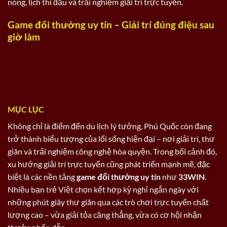
nóng, lịch thi đấu và trải nghiệm giải trí trực tuyến.
Game đổi thưởng uy tín – Giải trí đúng điệu sau
giờ làm
MỤC LỤC
Không chỉ là điểm đến du lịch lý tưởng, Phú Quốc còn đang
trở thành biểu tượng của lối sống hiện đại – nơi giải trí, thư
giãn và trải nghiệm công nghệ hòa quyện. Trong bối cảnh đó,
xu hướng giải trí trực tuyến cũng phát triển mạnh mẽ, đặc
biệt là các nền tảng
game đổi thưởng uy tín
như
33WIN
.
Nhiều bạn trẻ Việt chọn kết hợp kỳ nghỉ ngắn ngày với
những phút giây thư giãn qua các trò chơi trực tuyến chất
lượng cao – vừa giải tỏa căng thẳng, vừa có cơ hội nhận