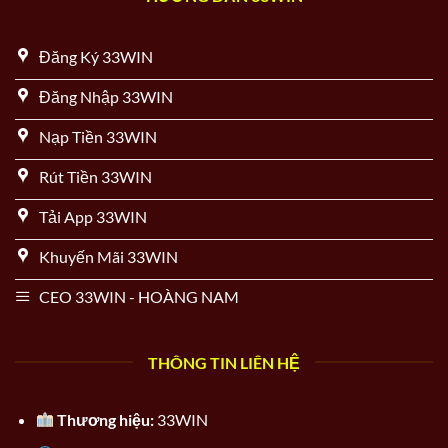
Đăng Ký 33WIN
Đăng Nhập 33WIN
Nạp Tiền 33WIN
Rút Tiền 33WIN
Tải App 33WIN
Khuyến Mãi 33WIN
CEO 33WIN - HOÀNG NAM
THÔNG TIN LIÊN HỆ
Thương hiệu:
33WIN