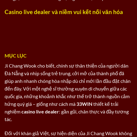
Casino live dealer và niềm vui kết nối văn hóa
MỤC LỤC
Ji Chang Wook cho biết, chính sự thân thiện của người dân
Đà Nẵng và nhịp sống trẻ trung, cởi mở của thành phố đã
giúp anh nhanh chóng hòa nhập dù chỉ mới lần đầu đặt chân
đến đây. Với một nghệ sĩ thường xuyên di chuyển giữa các
quốc gia, những khoảnh khắc như thế trở thành nguồn cảm
hứng quý giá – giống như cách mà
33WIN
thiết kế trải
nghiệm
casino live dealer
: gần gũi, chân thực và đầy tương
tác.
Đối với khán giả Việt, sự hiện diện của Ji Chang Wook không