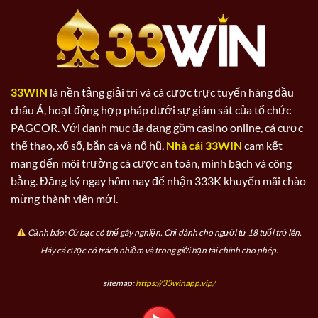
33WIN
là nền tảng giải trí và cá cược trực tuyến hàng đầu
châu Á, hoạt động hợp pháp dưới sự giám sát của tổ chức
PAGCOR. Với danh mục đa dạng gồm casino online, cá cược
thể thao, xổ số, bắn cá và nổ hũ,
Nhà cái 33WIN
cam kết
mang đến môi trường cá cược an toàn, minh bạch và công
bằng. Đăng ký ngay hôm nay để nhận 333K khuyến mãi chào
mừng thành viên mới.
Cảnh báo: Cờ bạc có thể gây nghiện. Chỉ dành cho người từ 18 tuổi trở lên.
Hãy cá cược có trách nhiệm và trong giới hạn tài chính cho phép.
sitemap:
https://33winapp.vip/