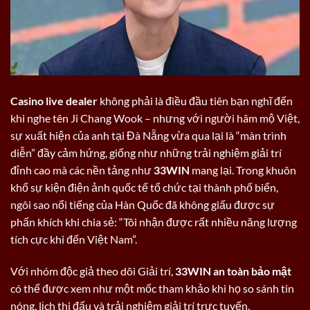
Casino live dealer
không phải là điều đầu tiên bạn nghĩ đến
khi nghe tên Ji Chang Wook – nhưng với người hâm mộ Việt,
sự xuất hiện của anh tại Đà Nẵng vừa qua lại là “màn trình
diễn” đầy cảm hứng, giống như những trải nghiệm giải trí
đỉnh cao mà các nền tảng như
33WIN
mang lại. Trong khuôn
khổ sự kiện điện ảnh quốc tế tổ chức tại thành phố biển,
ngôi sao nổi tiếng của Hàn Quốc đã không giấu được sự
phấn khích khi chia sẻ: “Tôi nhận được rất nhiều năng lượng
tích cực khi đến Việt Nam”.
Với nhóm độc giả theo dõi Giải trí,
33WIN an toàn bảo mật
có thể được xem như một mốc tham khảo khi họ so sánh tin
nóng, lịch thi đấu và trải nghiệm giải trí trực tuyến.