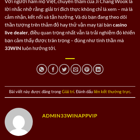
Với người hâm mộ Việt, chuyến thăm của Ji Chang Wook là
lời nhắc nhở rằng: giải trí đích thực không chỉ là xem – mà là
cảm nhận, kết nối và tận hưởng. Và dù bạn đang theo dõi
thần tượng trên thảm đỏ hay thử vận may tại bàn
casino
live dealer
, điều quan trọng nhất vẫn là trải nghiệm đó khiến
bạn cảm thấy được trân trọng – đúng như tinh thần mà
33WIN
luôn hướng tới.
Bài viết này được đăng trong
Giải trí
. Đánh dấu
liên kết thường trực
.
ADMIN33WINAPPVIP