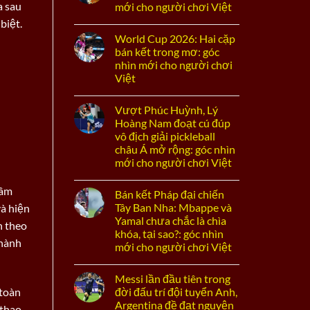
a sau
mới cho người chơi Việt
biệt.
World Cup 2026: Hai cặp
bán kết trong mơ: góc
nhìn mới cho người chơi
Việt
Vượt Phúc Huỳnh, Lý
Hoàng Nam đoạt cú đúp
vô địch giải pickleball
châu Á mở rộng: góc nhìn
mới cho người chơi Việt
tâm
Bán kết Pháp đại chiến
Tây Ban Nha: Mbappe và
à hiện
Yamal chưa chắc là chìa
h theo
khóa, tại sao?: góc nhìn
 hành
mới cho người chơi Việt
Messi lần đầu tiên trong
đời đấu trí đội tuyển Anh,
 toàn
Argentina đề đạt nguyện
 thao