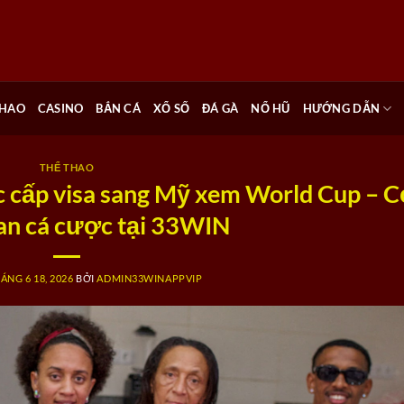
THAO
CASINO
BẮN CÁ
XỔ SỐ
ĐÁ GÀ
NỔ HŨ
HƯỚNG DẪN
THỂ THAO
 cấp visa sang Mỹ xem World Cup – 
fan cá cược tại 33WIN
ÁNG 6 18, 2026
BỞI
ADMIN33WINAPPVIP