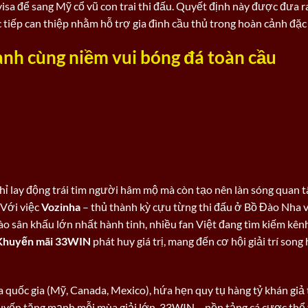
isa để sang Mỹ cổ vũ con trai thi đấu. Quyết định này được đưa r
 tiếp can thiệp nhằm hỗ trợ gia đình cầu thủ trong hoàn cảnh đặc 
h cùng niềm vui bóng đá toàn cầu
hỉ lay động trái tim người hâm mộ mà còn tạo nên làn sóng quan 
 Với việc
Vozinha
– thủ thành kỳ cựu từng thi đấu ở Bồ Đào Nha v
vào sân khấu lớn nhất hành tinh, nhiều fan Việt đang tìm kiếm kên
Khuyến mãi 33WIN
phát huy giá trị, mang đến cơ hội giải trí song
 quốc gia (Mỹ, Canada, Mexico), hứa hẹn quy tụ hàng tỷ khán giả
tuyến tăng mạnh mỗi mùa giải lớn. 33WIN – nền tảng cá cược thể