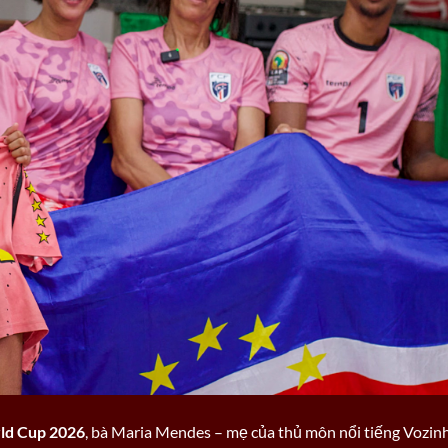
ld Cup 2026
, bà Maria Mendes – mẹ của thủ môn nổi tiếng Vozin