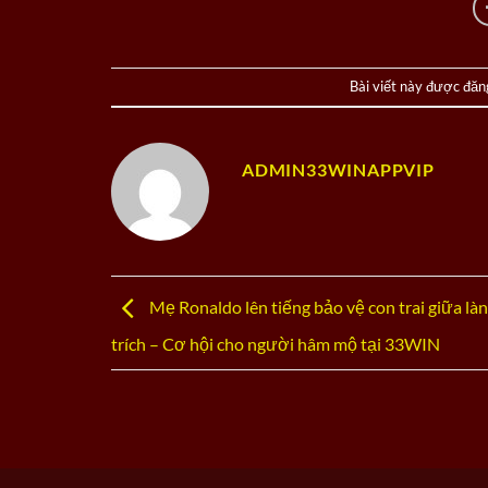
Bài viết này được đăn
ADMIN33WINAPPVIP
Mẹ Ronaldo lên tiếng bảo vệ con trai giữa làn
trích – Cơ hội cho người hâm mộ tại 33WIN