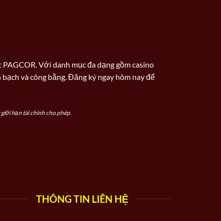
chức PAGCOR. Với danh mục đa dạng gồm casino
 bạch và công bằng. Đăng ký ngay hôm nay để
giới hạn tài chính cho phép.
THÔNG TIN LIÊN HỆ