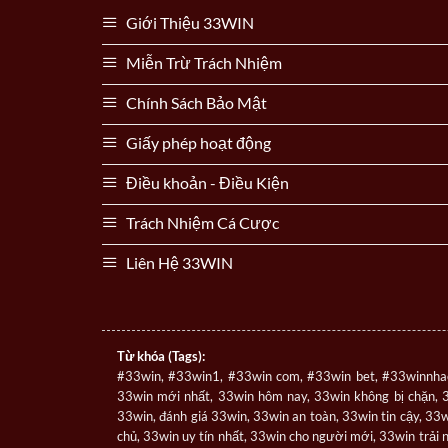
Giới Thiệu 33WIN
Miễn Trừ Trách Nhiệm
Chính Sách Bảo Mật
Giấy phép hoạt động
Điều khoản - Điều Kiện
Trách Nhiệm Cá Cược
Liên Hệ 33WIN
Từ khóa (Tags):
#33win, #33win1, #33win com, #33win bet, #33winnhacai
33win mới nhất, 33win hôm nay, 33win không bị chặn, 33
33win, đánh giá 33win, 33win an toàn, 33win tin cậy, 3
chủ, 33win uy tín nhất, 33win cho người mới, 33win trải n