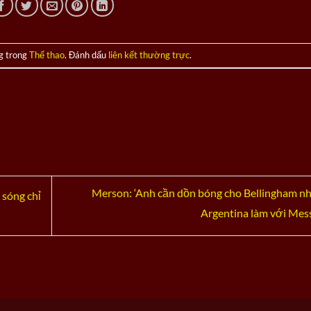
g trong
Thể thao
. Đánh dấu
liên kết thường trực
.
Merson: ‘Anh cần dồn bóng cho Bellingham n
 sóng chỉ
Argentina làm với Mess