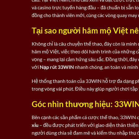
và casino trực tuyến hàng đầu – đã chuẩn bị sẵn l
đồng cho thành viên mới, cùng các vòng quay may
Tại sao người hâm mộ Việt n
Không chỉ là câu chuyện thể thao, đây còn là minh
hâm mộ Việt, việc theo dõi hành trình của những 
vọng – mang lại cảm hứng sâu sắc. Đồng thời, đây 
với
Nạp rút 33WIN
nhanh chóng, an toàn và minh
Hệ thống thanh toán của 33WIN hỗ trợ đa dạng phư
trong vòng vài phút. Điều này giúp người chơi tập
Góc nhìn thương hiệu: 33WI
Bên cạnh các sản phẩm cá cược thể thao, 33WIN cò
xỉu
– đều được phát triển với giao diện thân thiện 
người dùng chia sẻ đam mê và kiếm thu nhập thụ đ