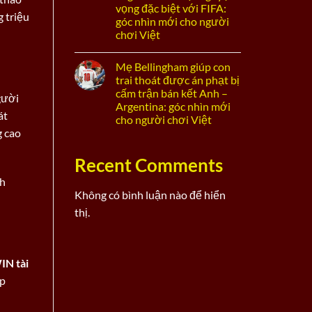
vọng đặc biệt với FIFA:
 triệu
góc nhìn mới cho người
chơi Việt
Mẹ Bellingham giúp con
trai thoát được án phạt bị
cấm trận bán kết Anh –
gười
Argentina: góc nhìn mới
át
cho người chơi Việt
g cao
Recent Comments
ch
Không có bình luận nào để hiển
thị.
IN tài
p