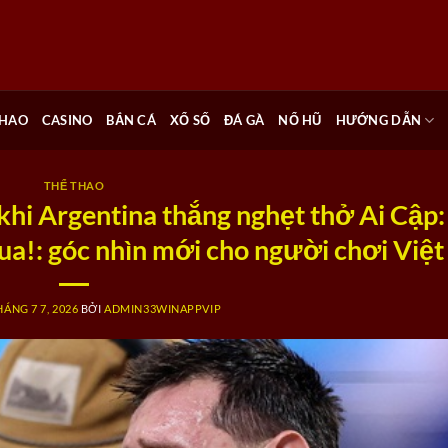
THAO
CASINO
BẮN CÁ
XỔ SỐ
ĐÁ GÀ
NỔ HŨ
HƯỚNG DẪN
THỂ THAO
hi Argentina thắng nghẹt thở Ai Cập:
a!: góc nhìn mới cho người chơi Việt
HÁNG 7 7, 2026
BỞI
ADMIN33WINAPPVIP