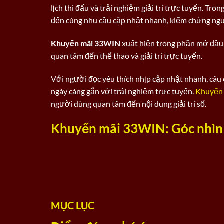
lịch thi đấu và trải nghiệm giải trí trực tuyến. Tron
đến cùng nhu cầu cập nhật nhanh, kiểm chứng ngu
Khuyến mãi 33WIN
xuất hiện trong phần mở đầu 
quan tâm đến thể thao và giải trí trực tuyến.
Với người đọc yêu thích nhịp cập nhật nhanh, câu c
ngày càng gắn với trải nghiệm trực tuyến.
Khuyến
người dùng quan tâm đến nội dung giải trí số.
Khuyến mãi 33WIN: Góc nhìn 
MỤC LỤC