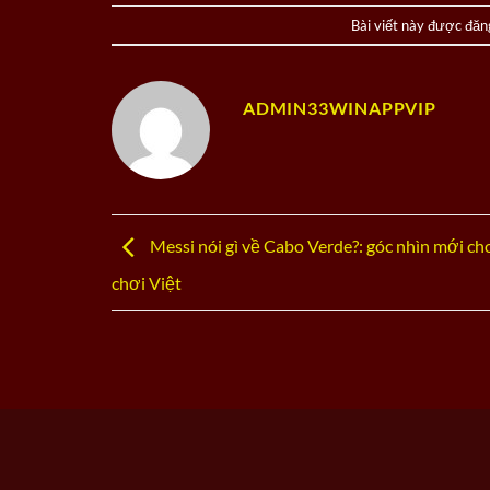
Bài viết này được đăn
ADMIN33WINAPPVIP
Messi nói gì về Cabo Verde?: góc nhìn mới c
chơi Việt