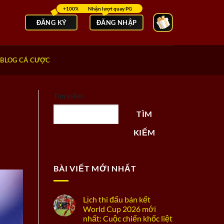
ĐĂNG KÝ
ĐĂNG NHẬP
BLOG CÁ CƯỢC
Tìm kiếm
TÌM
KIẾM
BÀI VIẾT MỚI NHẤT
Lịch thi đấu bán kết
World Cup 2026 mới
nhất: Cuộc chiến khốc liệt