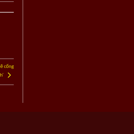
sẽ cống
h’