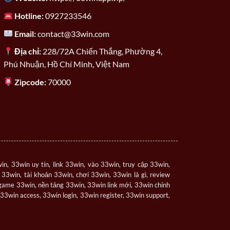
Hotline:
0927233546
Email:
contact@33win.com
Địa chỉ:
228/72A Chiến Thắng, Phường 4,
Phú Nhuận, Hồ Chí Minh, Việt Nam
Zipcode:
70000
, 33win uy tín, link 33win, vào 33win, truy cập 33win,
33win, tài khoản 33win, chơi 33win, 33win là gì, review
game 33win, nền tảng 33win, 33win link mới, 33win chính
 33win access, 33win login, 33win register, 33win support,