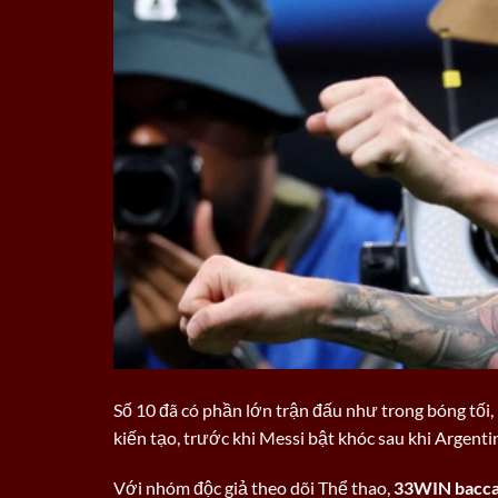
Số 10 đã có phần lớn trận đấu như trong bóng tối, 
kiến tạo, trước khi Messi bật khóc sau khi Argent
Với nhóm độc giả theo dõi Thể thao,
33WIN bacca