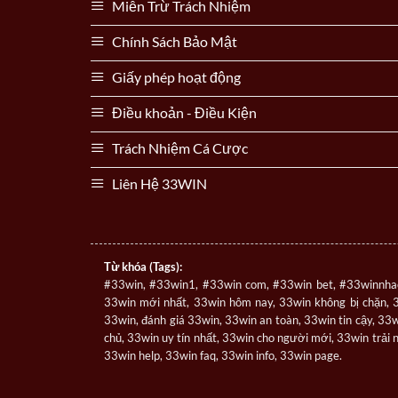
Miễn Trừ Trách Nhiệm
Chính Sách Bảo Mật
Giấy phép hoạt động
Điều khoản - Điều Kiện
Trách Nhiệm Cá Cược
Liên Hệ 33WIN
Từ khóa (Tags):
#33win, #33win1, #33win com, #33win bet, #33winnhacai
33win mới nhất, 33win hôm nay, 33win không bị chặn, 33
33win, đánh giá 33win, 33win an toàn, 33win tin cậy, 3
chủ, 33win uy tín nhất, 33win cho người mới, 33win trải n
33win help, 33win faq, 33win info, 33win page.