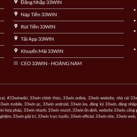
Đăng Nhập 33WIN
Nạp Tiền 33WIN
Rút Tiền 33WIN
Tải App 33WIN
Khuyến Mãi 33WIN
CEO 33WIN - HOÀNG NAM
, #33winwiki, 33win chính thức, 33win online, 33win website, nhà cái 33win
win mobile, 33win pc, 33win android, 33win ios, đăng ký 33win, đăng nhập 
3win hợp pháp, 33win nhanh, 33win mượt, 33win ổn định, website 33win, cổng 
ghiệm, 33win giải trí, 33win trực tuyến, 33win official, 33win site, 33win web,