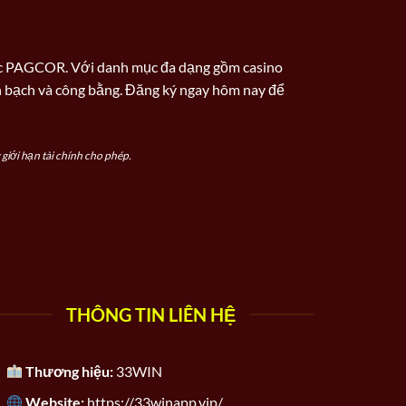
chức PAGCOR. Với danh mục đa dạng gồm casino
 bạch và công bằng. Đăng ký ngay hôm nay để
giới hạn tài chính cho phép.
THÔNG TIN LIÊN HỆ
Thương hiệu:
33WIN
Website:
https://33winapp.vip/