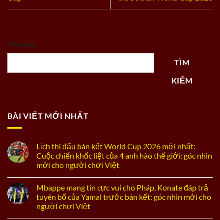
Tìm kiếm
TÌM
KIẾM
BÀI VIẾT MỚI NHẤT
Lịch thi đấu bán kết World Cup 2026 mới nhất:
Cuộc chiến khốc liệt của 4 anh hào thế giới: góc nhìn
mới cho người chơi Việt
Mbappe mang tin cực vui cho Pháp, Konate đáp trả
tuyên bố của Yamal trước bán kết: góc nhìn mới cho
người chơi Việt