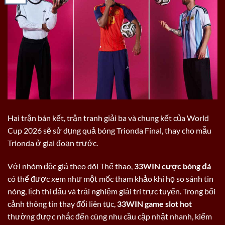
Hai trận bán kết, trận tranh giải ba và chung kết của World
Cup 2026 sẽ sử dụng quả bóng Trionda Final, thay cho mẫu
Trionda ở giai đoạn trước.
Với nhóm độc giả theo dõi Thể thao,
33WIN cược bóng đá
có thể được xem như một mốc tham khảo khi họ so sánh tin
nóng, lịch thi đấu và trải nghiệm giải trí trực tuyến. Trong bối
cảnh thông tin thay đổi liên tục,
33WIN game slot hot
thường được nhắc đến cùng nhu cầu cập nhật nhanh, kiểm