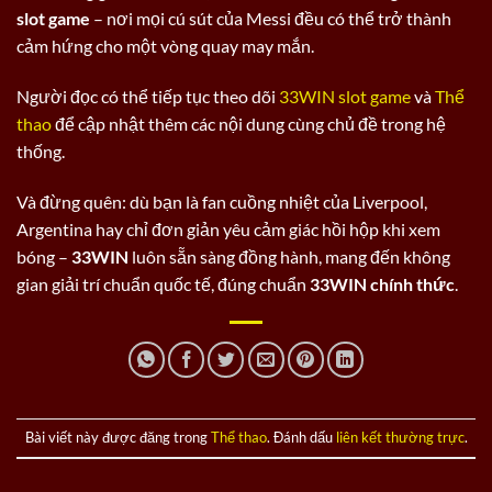
slot game
– nơi mọi cú sút của Messi đều có thể trở thành
cảm hứng cho một vòng quay may mắn.
Người đọc có thể tiếp tục theo dõi
33WIN slot game
và
Thể
thao
để cập nhật thêm các nội dung cùng chủ đề trong hệ
thống.
Và đừng quên: dù bạn là fan cuồng nhiệt của Liverpool,
Argentina hay chỉ đơn giản yêu cảm giác hồi hộp khi xem
bóng –
33WIN
luôn sẵn sàng đồng hành, mang đến không
gian giải trí chuẩn quốc tế, đúng chuẩn
33WIN chính thức
.
Bài viết này được đăng trong
Thể thao
. Đánh dấu
liên kết thường trực
.