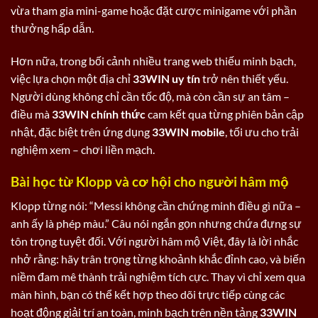
vừa tham gia mini-game hoặc đặt cược minigame với phần
thưởng hấp dẫn.
Hơn nữa, trong bối cảnh nhiều trang web thiếu minh bạch,
việc lựa chọn một địa chỉ
33WIN uy tín
trở nên thiết yếu.
Người dùng không chỉ cần tốc độ, mà còn cần sự an tâm –
điều mà
33WIN chính thức
cam kết qua từng phiên bản cập
nhật, đặc biệt trên ứng dụng
33WIN mobile
, tối ưu cho trải
nghiệm xem – chơi liền mạch.
Bài học từ Klopp và cơ hội cho người hâm mộ
Klopp từng nói: “Messi không cần chứng minh điều gì nữa –
anh ấy là phép màu.” Câu nói ngắn gọn nhưng chứa đựng sự
tôn trọng tuyệt đối. Với người hâm mộ Việt, đây là lời nhắc
nhở rằng: hãy trân trọng từng khoảnh khắc đỉnh cao, và biến
niềm đam mê thành trải nghiệm tích cực. Thay vì chỉ xem qua
màn hình, bạn có thể kết hợp theo dõi trực tiếp cùng các
hoạt động giải trí an toàn, minh bạch trên nền tảng
33WIN