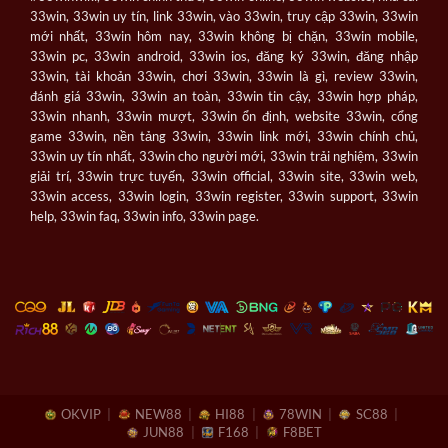
33win, 33win uy tín, link 33win, vào 33win, truy cập 33win, 33win
mới nhất, 33win hôm nay, 33win không bị chặn, 33win mobile,
33win pc, 33win android, 33win ios, đăng ký 33win, đăng nhập
33win, tài khoản 33win, chơi 33win, 33win là gì, review 33win,
đánh giá 33win, 33win an toàn, 33win tin cậy, 33win hợp pháp,
33win nhanh, 33win mượt, 33win ổn định, website 33win, cổng
game 33win, nền tảng 33win, 33win link mới, 33win chính chủ,
33win uy tín nhất, 33win cho người mới, 33win trải nghiệm, 33win
giải trí, 33win trực tuyến, 33win official, 33win site, 33win web,
33win access, 33win login, 33win register, 33win support, 33win
help, 33win faq, 33win info, 33win page.
OKVIP
NEW88
HI88
78WIN
SC88
JUN88
F168
F8BET