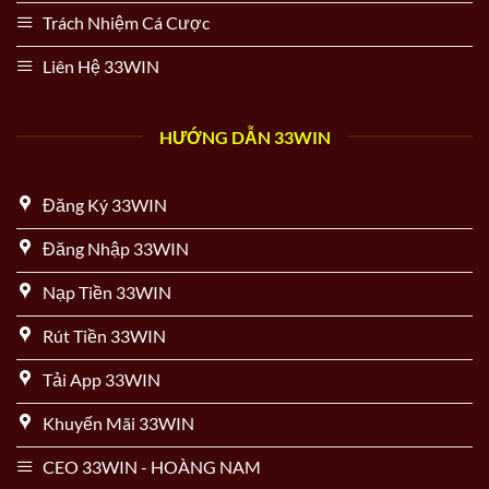
Trách Nhiệm Cá Cược
Liên Hệ 33WIN
HƯỚNG DẪN 33WIN
Đăng Ký 33WIN
Đăng Nhập 33WIN
Nạp Tiền 33WIN
Rút Tiền 33WIN
Tải App 33WIN
Khuyến Mãi 33WIN
CEO 33WIN - HOÀNG NAM