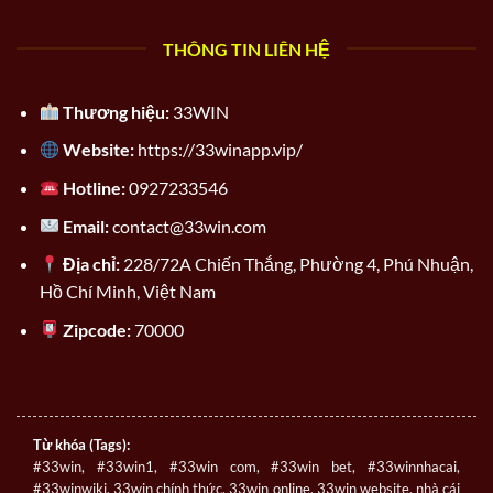
THÔNG TIN LIÊN HỆ
Thương hiệu:
33WIN
Website:
https://33winapp.vip/
Hotline:
0927233546
Email:
contact@33win.com
Địa chỉ:
228/72A Chiến Thắng, Phường 4, Phú Nhuận,
Hồ Chí Minh, Việt Nam
Zipcode:
70000
Từ khóa (Tags):
#33win, #33win1, #33win com, #33win bet, #33winnhacai,
#33winwiki, 33win chính thức, 33win online, 33win website, nhà cái