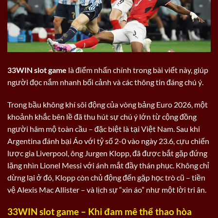
33WIN slot game
là điểm nhấn chính trong bài viết này, giúp
người đọc nắm nhanh bối cảnh và các thông tin đáng chú ý.
Trong bầu không khí sôi động của vòng bảng Euro 2026, một
khoảnh khắc bên lề đã thu hút sự chú ý lớn từ cộng đồng
người hâm mộ toàn cầu – đặc biệt là tại Việt Nam. Sau khi
Argentina đánh bại Áo với tỷ số 2-0 vào ngày 23.6, cựu chiến
lược gia Liverpool, ông Jurgen Klopp, đã được bắt gặp đứng
lặng nhìn Lionel Messi với ánh mắt đầy thán phục. Không chỉ
dừng lại ở đó, Klopp còn chủ động đến gặp học trò cũ – tiền
vệ Alexis Mac Allister – và lịch sự “xin áo” như một lời tri ân.
33WIN slot game – Khi đam mê thể thao hòa