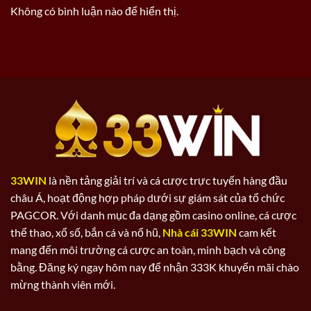
Không có bình luận nào để hiển thị.
33WIN
là nền tảng giải trí và cá cược trực tuyến hàng đầu
châu Á, hoạt động hợp pháp dưới sự giám sát của tổ chức
PAGCOR. Với danh mục đa dạng gồm casino online, cá cược
thể thao, xổ số, bắn cá và nổ hũ,
Nhà cái 33WIN
cam kết
mang đến môi trường cá cược an toàn, minh bạch và công
bằng. Đăng ký ngay hôm nay để nhận 333K khuyến mãi chào
mừng thành viên mới.