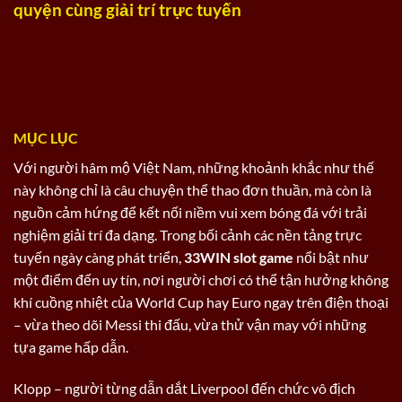
quyện cùng giải trí trực tuyến
MỤC LỤC
Với người hâm mộ Việt Nam, những khoảnh khắc như thế
này không chỉ là câu chuyện thể thao đơn thuần, mà còn là
nguồn cảm hứng để kết nối niềm vui xem bóng đá với trải
nghiệm giải trí đa dạng. Trong bối cảnh các nền tảng trực
tuyến ngày càng phát triển,
33WIN slot game
nổi bật như
một điểm đến uy tín, nơi người chơi có thể tận hưởng không
khí cuồng nhiệt của World Cup hay Euro ngay trên điện thoại
– vừa theo dõi Messi thi đấu, vừa thử vận may với những
tựa game hấp dẫn.
Klopp – người từng dẫn dắt Liverpool đến chức vô địch