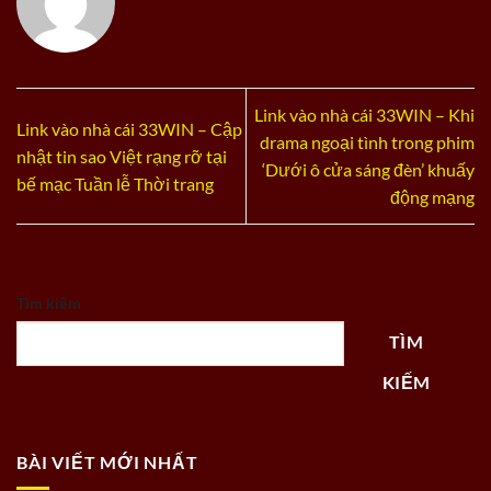
Link vào nhà cái 33WIN – Khi
Link vào nhà cái 33WIN – Cập
drama ngoại tình trong phim
nhật tin sao Việt rạng rỡ tại
‘Dưới ô cửa sáng đèn’ khuấy
bế mạc Tuần lễ Thời trang
động mạng
Tìm kiếm
TÌM
KIẾM
BÀI VIẾT MỚI NHẤT