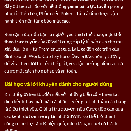
đầy đủ tiêu chí đó với hệ thống
game bài trực tuyến
phong
phú, từ Tiến Lên, Phỏm đến Poker – tất cả đều được vận
hành trên nền tảng bảo mật cao.
Bên cạnh đó, nếu bạn là người yêu thích thể thao, mục
thể
thao trực tuyến
của 33WIN cung cấp tỷ lệ hấp dẫn cho mọi
giải đấu lớn – từ Premier League, La Liga đến các trận cầu
đỉnh cao tại World Cup hay Euro. Đây là lựa chọn lý tưởng
để vừa theo dõi tin tức thế giới, vừa tận hưởng niềm vui cá
cược một cách hợp pháp và an toàn.
Bài học và lời khuyên dành cho người dùng
Khi thế giới liên tục đối mặt với những biến cố – thiên tai,
dịch bệnh, hay mất mát cá nhân – việc giữ tinh thần cân bằng
là điều thiết yếu. Giải trí trực tuyến, nếu được tiếp cận qua
các kênh
slot online uy tín
như 33WIN, có thể trở thành
công cụ hỗ trợ tâm lý hiệu quả, miễn là bạn chơi có trách
nhiệm.