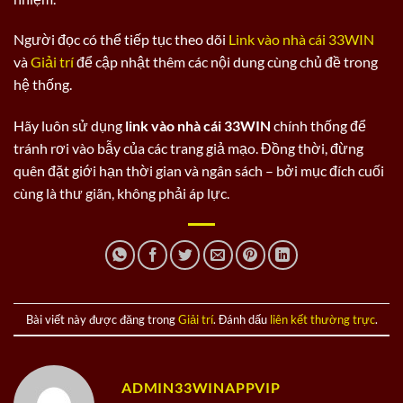
Người đọc có thể tiếp tục theo dõi
Link vào nhà cái 33WIN
và
Giải trí
để cập nhật thêm các nội dung cùng chủ đề trong
hệ thống.
Hãy luôn sử dụng
link vào nhà cái 33WIN
chính thống để
tránh rơi vào bẫy của các trang giả mạo. Đồng thời, đừng
quên đặt giới hạn thời gian và ngân sách – bởi mục đích cuối
cùng là thư giãn, không phải áp lực.
Bài viết này được đăng trong
Giải trí
. Đánh dấu
liên kết thường trực
.
ADMIN33WINAPPVIP