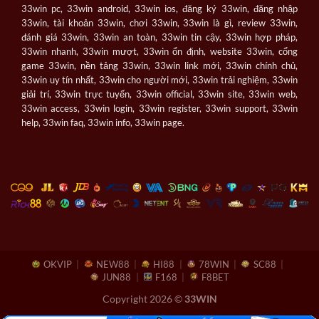
33win pc, 33win android, 33win ios, đăng ký 33win, đăng nhập
33win, tài khoản 33win, chơi 33win, 33win là gì, review 33win,
đánh giá 33win, 33win an toàn, 33win tin cậy, 33win hợp pháp,
33win nhanh, 33win mượt, 33win ổn định, website 33win, cổng
game 33win, nền tảng 33win, 33win link mới, 33win chính chủ,
33win uy tín nhất, 33win cho người mới, 33win trải nghiệm, 33win
giải trí, 33win trực tuyến, 33win official, 33win site, 33win web,
33win access, 33win login, 33win register, 33win support, 33win
help, 33win faq, 33win info, 33win page.
OKVIP
NEW88
HI88
78WIN
SC88
JUN88
F168
F8BET
Copyright 2026 ©
33WIN