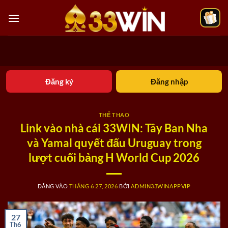
Bỏ
qua
nội
dung
Đăng ký
Đăng nhập
THỂ THAO
Link vào nhà cái 33WIN: Tây Ban Nha
và Yamal quyết đấu Uruguay trong
lượt cuối bảng H World Cup 2026
ĐĂNG VÀO
THÁNG 6 27, 2026
BỞI
ADMIN33WINAPPVIP
27
Th6