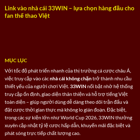
Link vào nhà cái 33WIN – lựa chọn hàng đầu cho
fan thể thao Việt
MỤC LỤC
Với tốc độ phát triển nhanh của thị trường cá cược châu Á,
việc truy cập vào các
nhà cái không chặn
trở thành nhu cầu
thiết yếu của người chơi Việt.
33WIN
nổi bật nhờ hệ thống
truy cập ổn định, giao diện thân thiện và hỗ trợ tiếng Việt
toàn diện – giúp người dùng dễ dàng theo dõi trận đấu và
đặt cược thời gian thực mà không lo gián đoạn. Đặc biệt,
trong các sự kiện lớn như World Cup 2026, 33WIN thường
xuyên cập nhật tỷ lệ cược hấp dẫn, khuyến mãi đặc biệt và
phát sóng trực tiếp chất lượng cao.