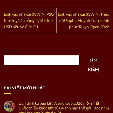
Link vào nhà cái 33WIN: PSG
Link vào nhà cái 33WIN: Theo
thưởng ‘cào bằng’ 1,16 triệu
dõi Sophia Huỳnh Trần chinh
USD nếu vô địch C1
phục Tokyo Open 2026
Tìm kiếm
TÌM
KIẾM
BÀI VIẾT MỚI NHẤT
Lịch thi đấu bán kết World Cup 2026 mới nhất:
Cuộc chiến khốc liệt của 4 anh hào thế giới: góc nhìn
mới cho người chơi Việt