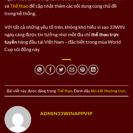
và
Thể thao
để cập nhật thêm các nội dung cùng chủ đề
trong hệ thống.
Với tất cả những yếu tố trên, không khó hiểu vì sao 33WIN
ngày càng được tin tưởng như một địa chỉ
thể thao trực
tuyến
hàng đầu tại Việt Nam – đặc biệt trong mùa World
Cup sôi động này.
Bài viết này được đăng trong
Thể thao
. Đánh dấu
liên kết thường trực
.
ADMIN33WINAPPVIP