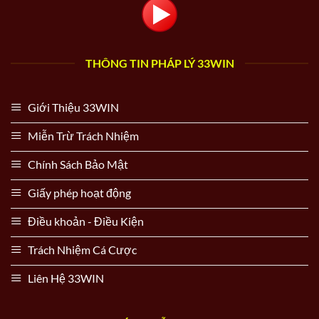
THÔNG TIN PHÁP LÝ 33WIN
Giới Thiệu 33WIN
Miễn Trừ Trách Nhiệm
Chính Sách Bảo Mật
Giấy phép hoạt động
Điều khoản - Điều Kiện
Trách Nhiệm Cá Cược
Liên Hệ 33WIN