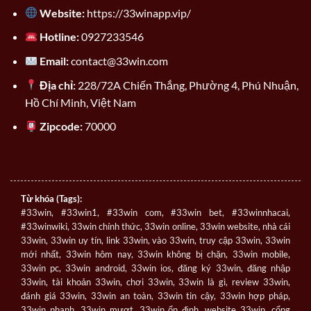
Website:
https://33winapp.vip/
Hotline:
0927233546
Email:
contact@33win.com
Địa chỉ:
228/72A Chiến Thắng, Phường 4, Phú Nhuận,
Hồ Chí Minh, Việt Nam
Zipcode:
70000
Từ khóa (Tags):
#33win, #33win1, #33win com, #33win bet, #33winnhacai,
#33winwiki, 33win chính thức, 33win online, 33win website, nhà cái
33win, 33win uy tín, link 33win, vào 33win, truy cập 33win, 33win
mới nhất, 33win hôm nay, 33win không bị chặn, 33win mobile,
33win pc, 33win android, 33win ios, đăng ký 33win, đăng nhập
33win, tài khoản 33win, chơi 33win, 33win là gì, review 33win,
đánh giá 33win, 33win an toàn, 33win tin cậy, 33win hợp pháp,
33win nhanh, 33win mượt, 33win ổn định, website 33win, cổng