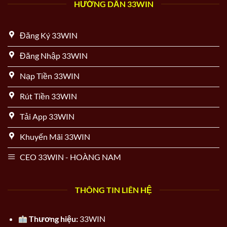
HƯỚNG DẪN 33WIN
Đăng Ký 33WIN
Đăng Nhập 33WIN
Nạp Tiền 33WIN
Rút Tiền 33WIN
Tải App 33WIN
Khuyến Mãi 33WIN
CEO 33WIN - HOÀNG NAM
THÔNG TIN LIÊN HỆ
Thương hiệu:
33WIN