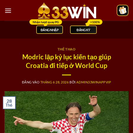
Bỏ
qua
nội
dung
ĐĂNG NHẬP
ĐĂNG KÝ
THỂ THAO
Modric lập kỷ lục kiến tạo giúp
Croatia đi tiếp ở World Cup
ĐĂNG VÀO
THÁNG 6 28, 2026
BỞI
ADMIN33WINAPPVIP
28
Th6