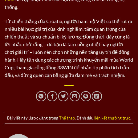
thống.
Từ chiến thắng của Croatia, người hâm mộ Việt có thể rút ra
nhiều bài học: giá trị của kinh nghiệm, tầm quan trọng của
chiến thuật và sự chuẩn bị kỹ lưỡng. Đồng thời, đây cũng là
lời nhắc nhở rằng – dù bạn là fan cuồng nhiệt hay người
chơi giải trí – luôn nên chọn những nền tảng uy tín để đồng
hành. Hãy tận dụng các chương trình khuyến mãi mùa World
Cup, tham gia cộng đồng 33WIN để nhận tip phân tích trận
đấu, và đừng quên cân bằng giữa đam mê và trách nhiệm.
Bài viết này được đăng trong
Thể thao
. Đánh dấu
liên kết thường trực
.