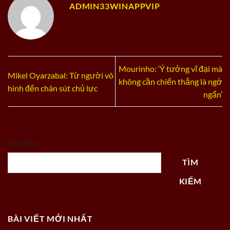
ADMIN33WINAPPVIP
Mourinho: ‘Ý tưởng vĩ đại mà
Mikel Oyarzabal: Từ người vô
không cần chiến thắng là ngớ
hình đến chân sút chủ lực
ngẩn’
Tìm kiếm
TÌM
KIẾM
BÀI VIẾT MỚI NHẤT