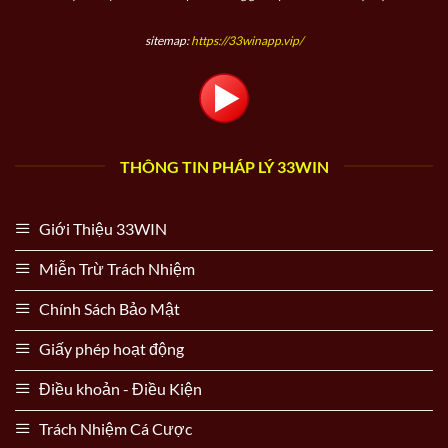
sitemap:
https://33winapp.vip/
THÔNG TIN PHÁP LÝ 33WIN
Giới Thiệu 33WIN
Miễn Trừ Trách Nhiệm
Chính Sách Bảo Mật
Giấy phép hoạt động
Điều khoản - Điều Kiện
Trách Nhiệm Cá Cược