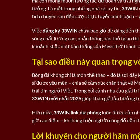
mà còn mong muốn tương tác, dự đoán và trải nghi
tưởng. Là một trong những nhà cái uy tín,
33WIN
m
tích chuyên sâu đến cược trực tuyến minh bạch – g
Việc
đăng ký 33WIN
chưa bao giờ dễ dàng đến thế
sóng chất lượng cao, nhận thông báo thời gian th
khoảnh khắc như bàn thắng của Messi trở thành c
Tại sao điều này quan trọng 
Bóng đá không chỉ là môn thể thao – đó là sợi dây
sĩ được yêu mến – chia sẻ cảm xúc chân thật về M
trái tim người Việt. Trong bối cảnh nhu cầu giải t
33WIN mới nhất 2026
giúp khán giả tận hưởng trọ
Hơn nữa,
33WIN link dự phòng
luôn được cập nh
giờ cao điểm – khi hàng triệu người cùng đổ dồn th
Lời khuyên cho người hâm m