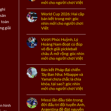
mới cho người chơi Việt
 ghi
World Cup 2026: Hai cặp
 sân
bán kết trong mơ: góc
n toàn
nhìn mới cho người chơi
ng giải
Việt
Vượt Phúc Huỳnh, Lý
Hoàng Nam đoạt cú đúp
vô địch giải pickleball
châu Á mở rộng: góc nhìn
mới cho người chơi Việt
Bán kết Pháp đại chiến
Tây Ban Nha: Mbappe và
Yamal chưa chắc là chìa
khóa, tại sao?: góc nhìn
mới cho người chơi Việt
Messi lần đầu tiên trong
đời đấu trí đội tuyển Anh,
ền hình
Argentina đề đạt nguyện