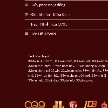
Giấy phép hoạt động
Điều khoản - Điều Kiện
Trách Nhiệm Cá Cược
Liên Hệ 33WIN
Từ khóa (Tags):
#33win, #33win1, #33win com, #33win bet, #33winnhacai
33win mới nhất, 33win hôm nay, 33win không bị chặn, 33
33win, đánh giá 33win, 33win an toàn, 33win tin cậy, 3
chủ, 33win uy tín nhất, 33win cho người mới, 33win trải n
33win help, 33win faq, 33win info, 33win page.