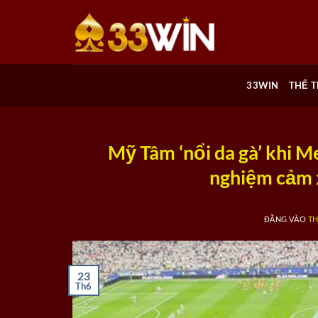
Bỏ
qua
nội
dung
33WIN
THỂ 
Mỹ Tâm ‘nổi da gà’ khi Me
nghiệm cảm 
ĐĂNG VÀO
TH
23
Th6