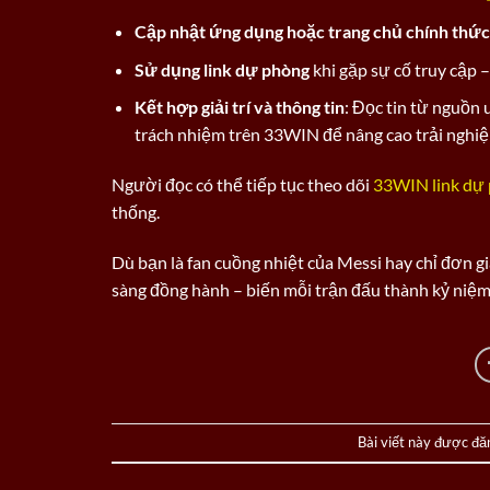
Cập nhật ứng dụng hoặc trang chủ chính thức
Sử dụng link dự phòng
khi gặp sự cố truy cập –
Kết hợp giải trí và thông tin
: Đọc tin từ nguồn 
trách nhiệm trên 33WIN để nâng cao trải nghi
Người đọc có thể tiếp tục theo dõi
33WIN link dự
thống.
Dù bạn là fan cuồng nhiệt của Messi hay chỉ đơn 
sàng đồng hành – biến mỗi trận đấu thành kỷ niệ
Bài viết này được đă