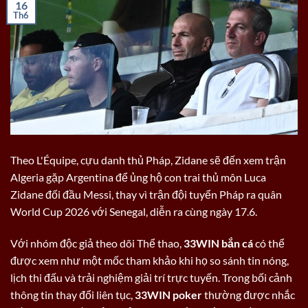
16
Th6
Theo L'Équipe, cựu danh thủ Pháp, Zidane sẽ đến xem trận
Algeria gặp Argentina để ủng hộ con trai thủ môn Luca
Zidane đối đầu Messi, thay vì trận đội tuyển Pháp ra quân
World Cup 2026 với Senegal, diễn ra cùng ngày 17.6.
Với nhóm độc giả theo dõi Thể thao,
33WIN bắn cá
có thể
được xem như một mốc tham khảo khi họ so sánh tin nóng,
lịch thi đấu và trải nghiệm giải trí trực tuyến. Trong bối cảnh
thông tin thay đổi liên tục,
33WIN poker
thường được nhắc