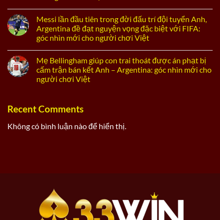
Messi lần đầu tiên trong đời đấu trí đội tuyển Anh,
Argentina đề đạt nguyện vọng đặc biệt với FIFA:
góc nhìn mới cho người chơi Việt
Mẹ Bellingham giúp con trai thoát được án phạt bị
cấm trận bán kết Anh – Argentina: góc nhìn mới cho
người chơi Việt
Recent Comments
Không có bình luận nào để hiển thị.