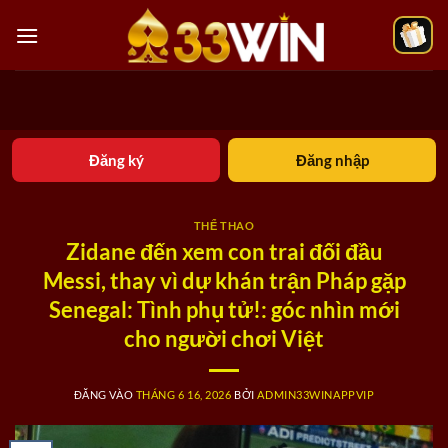
Bỏ
qua
nội
dung
Đăng ký
Đăng nhập
THỂ THAO
Zidane đến xem con trai đối đầu
Messi, thay vì dự khán trận Pháp gặp
Senegal: Tình phụ tử!: góc nhìn mới
cho người chơi Việt
ĐĂNG VÀO
THÁNG 6 16, 2026
BỞI
ADMIN33WINAPPVIP