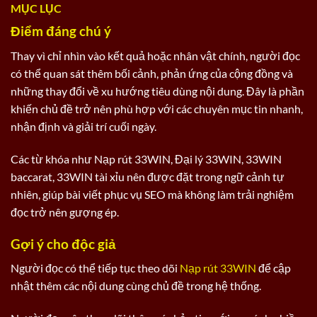
MỤC LỤC
Điểm đáng chú ý
Thay vì chỉ nhìn vào kết quả hoặc nhân vật chính, người đọc
có thể quan sát thêm bối cảnh, phản ứng của cộng đồng và
những thay đổi về xu hướng tiêu dùng nội dung. Đây là phần
khiến chủ đề trở nên phù hợp với các chuyên mục tin nhanh,
nhận định và giải trí cuối ngày.
Các từ khóa như Nạp rút 33WIN, Đại lý 33WIN, 33WIN
baccarat, 33WIN tài xỉu nên được đặt trong ngữ cảnh tự
nhiên, giúp bài viết phục vụ SEO mà không làm trải nghiệm
đọc trở nên gượng ép.
Gợi ý cho độc giả
Người đọc có thể tiếp tục theo dõi
Nạp rút 33WIN
để cập
nhật thêm các nội dung cùng chủ đề trong hệ thống.