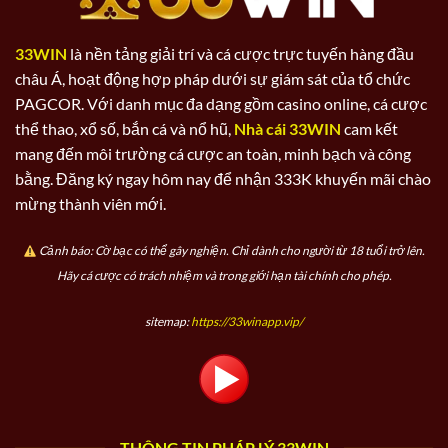
33WIN
là nền tảng giải trí và cá cược trực tuyến hàng đầu
châu Á, hoạt động hợp pháp dưới sự giám sát của tổ chức
PAGCOR. Với danh mục đa dạng gồm casino online, cá cược
thể thao, xổ số, bắn cá và nổ hũ,
Nhà cái 33WIN
cam kết
mang đến môi trường cá cược an toàn, minh bạch và công
bằng. Đăng ký ngay hôm nay để nhận 333K khuyến mãi chào
mừng thành viên mới.
Cảnh báo: Cờ bạc có thể gây nghiện. Chỉ dành cho người từ 18 tuổi trở lên.
Hãy cá cược có trách nhiệm và trong giới hạn tài chính cho phép.
sitemap:
https://33winapp.vip/
THÔNG TIN PHÁP LÝ 33WIN