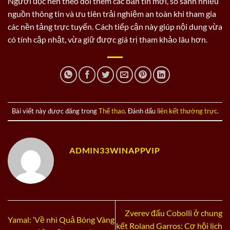
Người đọc nên theo dõi thêm các bản tin mới, so sánh nhiều
nguồn thông tin và ưu tiên trải nghiệm an toàn khi tham gia
các nền tảng trực tuyến. Cách tiếp cận này giúp nội dung vừa
có tính cập nhật, vừa giữ được giá trị tham khảo lâu hơn.
Bài viết này được đăng trong
Thể thao
. Đánh dấu
liên kết thường trực
.
ADMIN33WINAPPVIP
Zverev đấu Cobolli ở chung
Yamal: ‘Về nhì Quả Bóng Vàng
kết Roland Garros: Cơ hội lịch