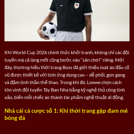
Khi World Cup 2026 chính thức khởi tranh, không chỉ các đội
tuyển mà cả làng mốt cũng bước vào “sân chơi” riêng. Mới
đây, thương hiệu thời trang Boss đã giới thiệu loạt áo đấu cổ
vũ được thiết kế với tính ứng dụng cao – dễ phối, gọn gàng
và đậm tinh thần thể thao. Trong khi đó, Loewe chọn cách
tôn vinh đội tuyển Tây Ban Nha bằng kỹ nghệ thủ công tinh
xảo, biến mỗi chiếc áo thành tác phẩm nghệ thuật di động.
Nhà cái cá cược số 1: Khi thời trang gặp đam mê
bóng đá