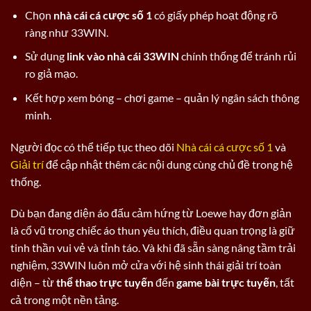
Chọn
nhà cái cá cược số 1
có giấy phép hoạt động rõ
ràng như 33WIN.
Sử dụng
link vào nhà cái 33WIN
chính thống để tránh rủi
ro giả mạo.
Kết hợp xem bóng – chơi game – quản lý ngân sách thông
minh.
Người đọc có thể tiếp tục theo dõi
Nhà cái cá cược số 1
và
Giải trí
để cập nhật thêm các nội dung cùng chủ đề trong hệ
thống.
Dù bạn đang diện áo đấu cảm hứng từ Loewe hay đơn giản
là cổ vũ trong chiếc áo thun yêu thích, điều quan trọng là giữ
tinh thần vui vẻ và tỉnh táo. Và khi đã sẵn sàng nâng tầm trải
nghiệm, 33WIN luôn mở cửa với hệ sinh thái giải trí toàn
diện – từ
thể thao trực tuyến
đến
game bài trực tuyến
, tất
cả trong một nền tảng.