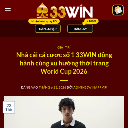
Bỏ
qua
nội
dung
ĐĂNG NHẬP
ĐĂNG KÝ
GIẢI TRÍ
Nhà cái cá cược số 1 33WIN đồng
hành cùng xu hướng thời trang
World Cup 2026
ĐĂNG VÀO
THÁNG 6 23, 2026
BỞI
ADMIN33WINAPPVIP
23
Th6