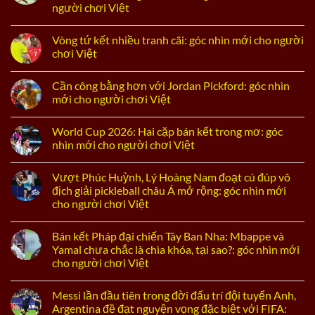
người chơi Việt
Vòng tứ kết nhiều tranh cãi: góc nhìn mới cho người
chơi Việt
Cần công bằng hơn với Jordan Pickford: góc nhìn
mới cho người chơi Việt
World Cup 2026: Hai cặp bán kết trong mơ: góc
nhìn mới cho người chơi Việt
Vượt Phúc Huỳnh, Lý Hoàng Nam đoạt cú đúp vô
địch giải pickleball châu Á mở rộng: góc nhìn mới
cho người chơi Việt
Bán kết Pháp đại chiến Tây Ban Nha: Mbappe và
Yamal chưa chắc là chìa khóa, tại sao?: góc nhìn mới
cho người chơi Việt
Messi lần đầu tiên trong đời đấu trí đội tuyển Anh,
Argentina đề đạt nguyện vọng đặc biệt với FIFA: