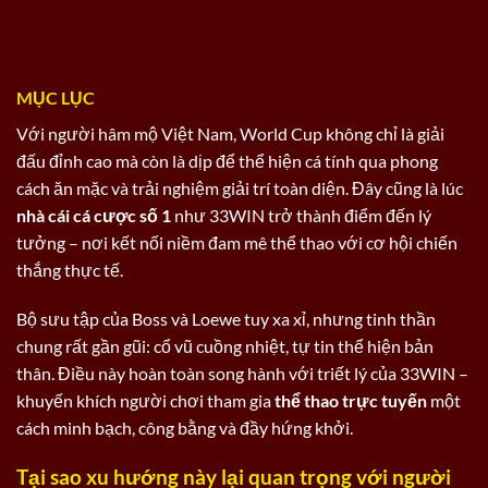
MỤC LỤC
Với người hâm mộ Việt Nam, World Cup không chỉ là giải
đấu đỉnh cao mà còn là dịp để thể hiện cá tính qua phong
cách ăn mặc và trải nghiệm giải trí toàn diện. Đây cũng là lúc
nhà cái cá cược số 1
như 33WIN trở thành điểm đến lý
tưởng – nơi kết nối niềm đam mê thể thao với cơ hội chiến
thắng thực tế.
Bộ sưu tập của Boss và Loewe tuy xa xỉ, nhưng tinh thần
chung rất gần gũi: cổ vũ cuồng nhiệt, tự tin thể hiện bản
thân. Điều này hoàn toàn song hành với triết lý của 33WIN –
khuyến khích người chơi tham gia
thể thao trực tuyến
một
cách minh bạch, công bằng và đầy hứng khởi.
Tại sao xu hướng này lại quan trọng với người