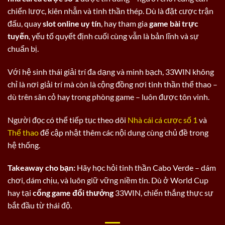
chiến lược, kiên nhẫn và tinh thần thép. Dù là đặt cược trận
đấu, quay
slot online uy tín
, hay tham gia
game bài trực
tuyến
, yếu tố quyết định cuối cùng vẫn là bản lĩnh và sự
chuẩn bị.
Với hệ sinh thái giải trí đa dạng và minh bạch, 33WIN không
chỉ là nơi giải trí mà còn là cộng đồng nơi tinh thần thể thao –
dù trên sân cỏ hay trong phòng game – luôn được tôn vinh.
Người đọc có thể tiếp tục theo dõi
Nhà cái cá cược số 1
và
Thể thao
để cập nhật thêm các nội dung cùng chủ đề trong
hệ thống.
Takeaway cho bạn:
Hãy học hỏi tinh thần Cabo Verde – dám
chơi, dám chịu, và luôn giữ vững niềm tin. Dù ở World Cup
hay tại
cổng game đổi thưởng
33WIN, chiến thắng thực sự
bắt đầu từ thái độ.