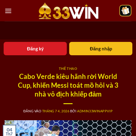
Bỏ
qua
nội
dung
Đăng ký
Đăng nhập
THỂ THAO
Cabo Verde kiêu hãnh rời World
Cup, khiến Messi toát mồ hôi và 3
nhà vô địch khiếp đảm
ĐĂNG VÀO
THÁNG 7 4, 2026
BỞI
ADMIN33WINAPPVIP
04
Th7