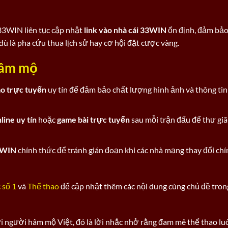
 33WIN liên tục cập nhật
link vào nhà cái 33WIN
ổn định, đảm bả
ù là pha cứu thua lịch sử hay cơ hội đặt cược vàng.
hâm mộ
ao trực tuyến
uy tín để đảm bảo chất lượng hình ảnh và thông tin
nline uy tín
hoặc
game bài trực tuyến
sau mỗi trận đấu để thư giã
33WIN
chính thức để tránh gián đoạn khi các nhà mạng thay đổi chí
 số 1
và
Thể thao
để cập nhật thêm các nội dung cùng chủ đề tron
ới người hâm mộ Việt, đó là lời nhắc nhở rằng đam mê thể thao lu