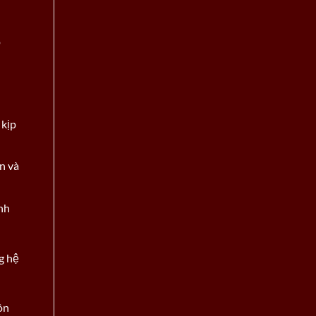
o
 kịp
n và
nh
g hệ
ôn