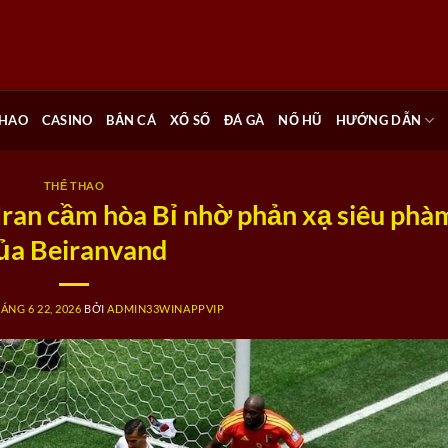
THAO
CASINO
BẮN CÁ
XỔ SỐ
ĐÁ GÀ
NỔ HŨ
HƯỚNG DẪN
THỂ THAO
Iran cầm hòa Bỉ nhờ phản xạ siêu phà
ủa Beiranvand
ÁNG 6 22, 2026
BỞI
ADMIN33WINAPPVIP