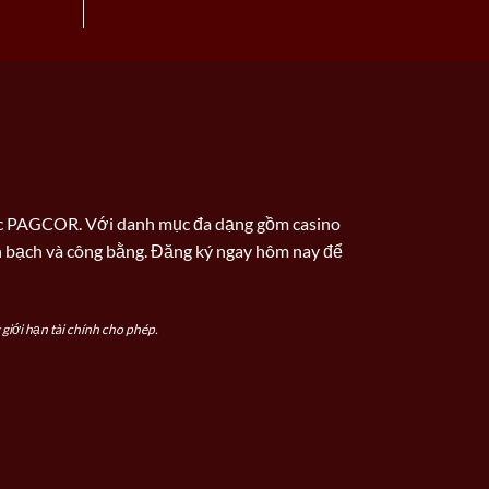
chức PAGCOR. Với danh mục đa dạng gồm casino
 bạch và công bằng. Đăng ký ngay hôm nay để
giới hạn tài chính cho phép.