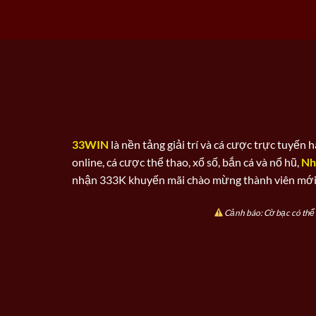
33WIN
là nền tảng giải trí và cá cược trực tuyế
online, cá cược thể thao, xổ số, bắn cá và nổ hũ,
Nh
nhận 333K khuyến mãi chào mừng thành viên mới
Cảnh báo: Cờ bạc có thể g