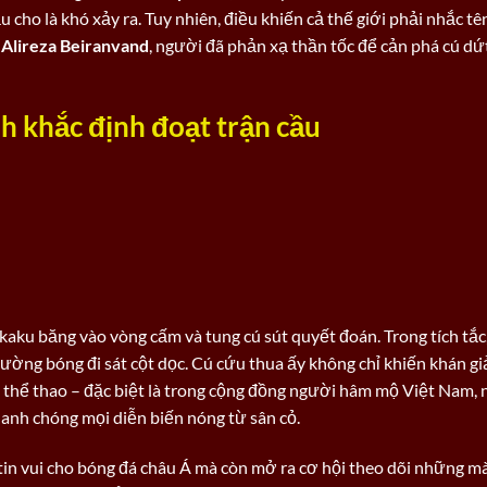
 cho là khó xảy ra. Tuy nhiên, điều khiến cả thế giới phải nhắc tê
n
Alireza Beiranvand
, người đã phản xạ thần tốc để cản phá cú dứ
h khắc định đoạt trận cầu
kaku băng vào vòng cấm và tung cú sút quyết đoán. Trong tích tắc
ường bóng đi sát cột dọc. Cú cứu thua ấy không chỉ khiến khán gi
 thể thao – đặc biệt là trong cộng đồng người hâm mộ Việt Nam, 
nh chóng mọi diễn biến nóng từ sân cỏ.
tin vui cho bóng đá châu Á mà còn mở ra cơ hội theo dõi những m