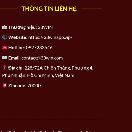
THÔNG TIN LIÊN HỆ
Thương hiệu:
33WIN
Website:
https://33winapp.vip/
Hotline:
0927233546
Email:
contact@33win.com
Địa chỉ:
228/72A Chiến Thắng, Phường 4,
Phú Nhuận, Hồ Chí Minh, Việt Nam
Zipcode:
70000