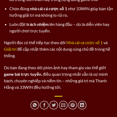
Chọn đúng
nhà cái cá cược số 1
như 33WIN giúp bạn tận
hưởng giải trí mà không lo rủi ro.
Luôn đặt
trách nhiệm
lên hàng đầu – dù là diễn viên hay
người chơi trực tuyến.
Người đọc có thể tiếp tục theo dõi
Nhà cái cá cược số 1
và
Giải trí
để cập nhật thêm các nội dung cùng chủ đề trong hệ
thống.
Dù bạn đang theo dõi phim ảnh hay tham gia vào thế giới
game bài trực tuyến
, điều quan trọng nhất vẫn là sự minh
bạch, chuyên nghiệp và niềm tin – những giá trị mà Thanh
Hằng và 33WIN đều hướng tới.