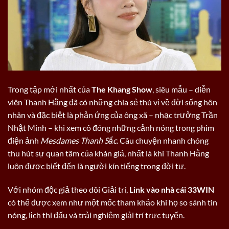
Trong tập mới nhất của
The Khang Show
, siêu mẫu – diễn
viên Thanh Hằng đã có những chia sẻ thú vị về đời sống hôn
nhân và đặc biệt là phản ứng của ông xã – nhạc trưởng Trần
Nhật Minh – khi xem cô đóng những cảnh nóng trong phim
điện ảnh
Mesdames Thanh Sắc
. Câu chuyện nhanh chóng
thu hút sự quan tâm của khán giả, nhất là khi Thanh Hằng
luôn được biết đến là người kín tiếng trong đời tư.
Với nhóm độc giả theo dõi Giải trí,
Link vào nhà cái 33WIN
có thể được xem như một mốc tham khảo khi họ so sánh tin
nóng, lịch thi đấu và trải nghiệm giải trí trực tuyến.