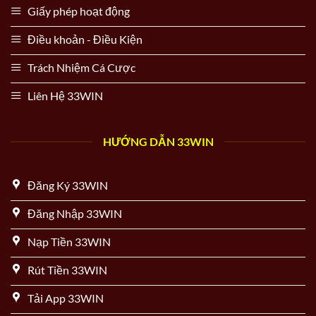
Giấy phép hoạt động
Điều khoản - Điều Kiện
Trách Nhiệm Cá Cược
Liên Hệ 33WIN
HƯỚNG DẪN 33WIN
Đăng Ký 33WIN
Đăng Nhập 33WIN
Nạp Tiền 33WIN
Rút Tiền 33WIN
Tải App 33WIN