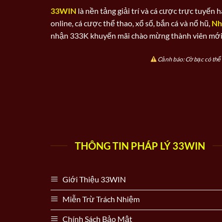
33WIN
là nền tảng giải trí và cá cược trực tuyế
online, cá cược thể thao, xổ số, bắn cá và nổ hũ,
Nh
nhận 333K khuyến mãi chào mừng thành viên mới
Cảnh báo: Cờ bạc có thể g
THÔNG TIN PHÁP LÝ 33WIN
Giới Thiệu 33WIN
Miễn Trừ Trách Nhiệm
Chính Sách Bảo Mật