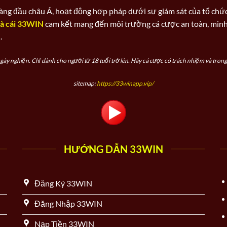
n hàng đầu châu Á, hoạt động hợp pháp dưới sự giám sát của tổ 
à cái 33WIN
cam kết mang đến môi trường cá cược an toàn, minh
.
ây nghiện. Chỉ dành cho người từ 18 tuổi trở lên. Hãy cá cược có trách nhiệm và trong 
sitemap:
https://33winapp.vip/
HƯỚNG DẪN 33WIN
Đăng Ký 33WIN
Đăng Nhập 33WIN
Nạp Tiền 33WIN