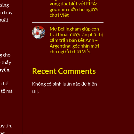
vọng đặc biệt với FIFA:
 tảng
góc nhìn mới cho người
ần truy
chơi Việt
huật
Mẹ Bellingham giúp con
trai thoát được án phạt bị
cấm trận bán kết Anh –
Argentina: góc nhìn mới
cho người chơi Việt
g cho
o thấy
Recent Comments
tuyến
.
i thế
Không có bình luận nào để hiển
 tố mà
thị.
y tín.
ng