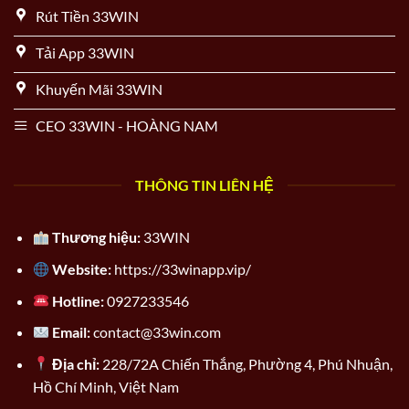
Rút Tiền 33WIN
Tải App 33WIN
Khuyến Mãi 33WIN
CEO 33WIN - HOÀNG NAM
THÔNG TIN LIÊN HỆ
Thương hiệu:
33WIN
Website:
https://33winapp.vip/
Hotline:
0927233546
Email:
contact@33win.com
Địa chỉ:
228/72A Chiến Thắng, Phường 4, Phú Nhuận,
Hồ Chí Minh, Việt Nam