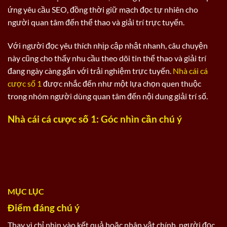
ứng yêu cầu SEO, đồng thời giữ mạch đọc tự nhiên cho
người quan tâm đến thể thao và giải trí trực tuyến.
Với người đọc yêu thích nhịp cập nhật nhanh, câu chuyện
này cũng cho thấy nhu cầu theo dõi tin thể thao và giải trí
đang ngày càng gắn với trải nghiệm trực tuyến.
Nhà cái cá
cược số 1
được nhắc đến như một lựa chọn quen thuộc
trong nhóm người dùng quan tâm đến nội dung giải trí số.
Nhà cái cá cược số 1: Góc nhìn cần chú ý
MỤC LỤC
Điểm đáng chú ý
Thay vì chỉ nhìn vào kết quả hoặc nhân vật chính, người đọc