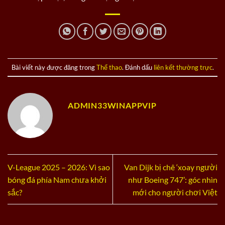
Bài viết này được đăng trong
Thể thao
. Đánh dấu
liên kết thường trực
.
ADMIN33WINAPPVIP
V-League 2025 – 2026: Vì sao
Van Dijk bị chê ‘xoay người
bóng đá phía Nam chưa khởi
như Boeing 747’: góc nhìn
sắc?
mới cho người chơi Việt