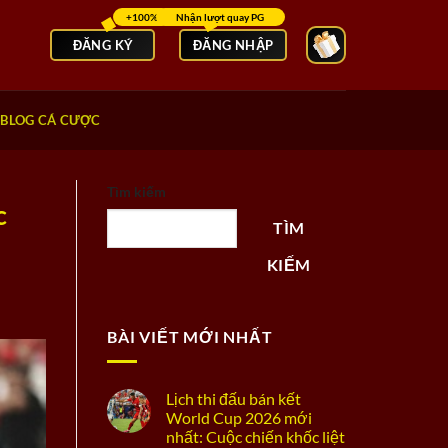
ĐĂNG KÝ
ĐĂNG NHẬP
BLOG CÁ CƯỢC
Tìm kiếm
c
TÌM
KIẾM
BÀI VIẾT MỚI NHẤT
Lịch thi đấu bán kết
World Cup 2026 mới
nhất: Cuộc chiến khốc liệt