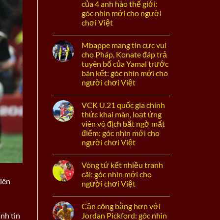
của 4 anh hào thế giới:
góc nhìn mới cho người
chơi Việt
Mbappe mang tin cực vui
cho Pháp, Konate đáp trả
tuyên bố của Yamal trước
bán kết: góc nhìn mới cho
người chơi Việt
VCK U.21 quốc gia chính
thức khai màn, loạt ứng
viên vô địch bất ngờ mất
điểm: góc nhìn mới cho
người chơi Việt
Vòng tứ kết nhiều tranh
cãi: góc nhìn mới cho
viên
người chơi Việt
Cần công bằng hơn với
Jordan Pickford: góc nhìn
nh tin