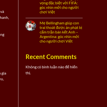
vọng đặc biệt với FIFA:
góc nhìn mới cho người
 và
chơi Việt
nhanh,
Mẹ Bellingham giúp con
trai thoát được án phạt bị
cấm trận bán kết Anh –
ong
Argentina: góc nhìn mới
cho người chơi Việt
Recent Comments
Không có bình luận nào để hiển
thị.
 gia
ơn.