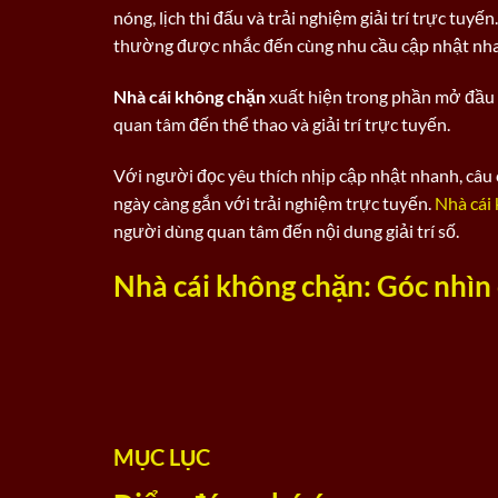
nóng, lịch thi đấu và trải nghiệm giải trí trực tuyến
thường được nhắc đến cùng nhu cầu cập nhật nhan
Nhà cái không chặn
xuất hiện trong phần mở đầu 
quan tâm đến thể thao và giải trí trực tuyến.
Với người đọc yêu thích nhịp cập nhật nhanh, câu c
ngày càng gắn với trải nghiệm trực tuyến.
Nhà cái
người dùng quan tâm đến nội dung giải trí số.
Nhà cái không chặn: Góc nhìn 
MỤC LỤC