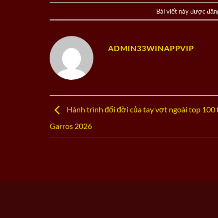
Bài viết này được đăn
ADMIN33WINAPPVIP
Hành trình đổi đời của tay vợt ngoài top 100 
Garros 2026