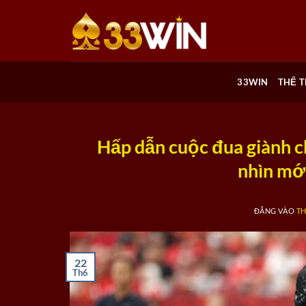
Bỏ
qua
nội
dung
33WIN
THỂ 
Hấp dẫn cuộc đua giành c
nhìn mới
ĐĂNG VÀO
TH
22
Th6