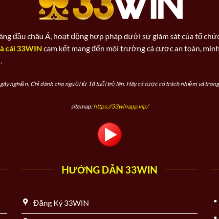
n hàng đầu châu Á, hoạt động hợp pháp dưới sự giám sát của tổ 
à cái 33WIN
cam kết mang đến môi trường cá cược an toàn, minh
.
ây nghiện. Chỉ dành cho người từ 18 tuổi trở lên. Hãy cá cược có trách nhiệm và trong 
sitemap:
https://33winapp.vip/
HƯỚNG DẪN 33WIN
Đăng Ký 33WIN