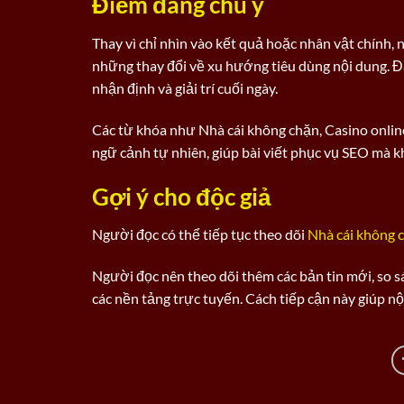
Điểm đáng chú ý
Thay vì chỉ nhìn vào kết quả hoặc nhân vật chính,
những thay đổi về xu hướng tiêu dùng nội dung. Đ
nhận định và giải trí cuối ngày.
Các từ khóa như Nhà cái không chặn, Casino online
ngữ cảnh tự nhiên, giúp bài viết phục vụ SEO mà 
Gợi ý cho độc giả
Người đọc có thể tiếp tục theo dõi
Nhà cái không 
Người đọc nên theo dõi thêm các bản tin mới, so s
các nền tảng trực tuyến. Cách tiếp cận này giúp nộ