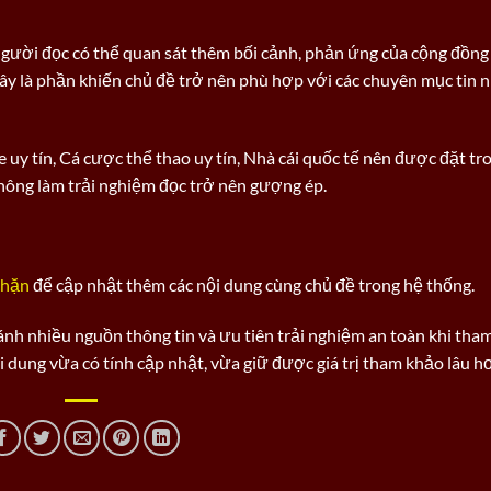
 người đọc có thể quan sát thêm bối cảnh, phản ứng của cộng đồng
ây là phần khiến chủ đề trở nên phù hợp với các chuyên mục tin 
 uy tín, Cá cược thể thao uy tín, Nhà cái quốc tế nên được đặt tr
không làm trải nghiệm đọc trở nên gượng ép.
chặn
để cập nhật thêm các nội dung cùng chủ đề trong hệ thống.
ánh nhiều nguồn thông tin và ưu tiên trải nghiệm an toàn khi tham
i dung vừa có tính cập nhật, vừa giữ được giá trị tham khảo lâu h