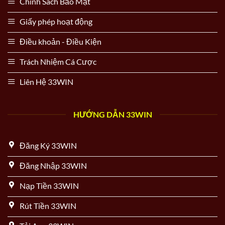
Chính Sách Bảo Mật
Giấy phép hoạt động
Điều khoản - Điều Kiện
Trách Nhiệm Cá Cược
Liên Hệ 33WIN
HƯỚNG DẪN 33WIN
Đăng Ký 33WIN
Đăng Nhập 33WIN
Nạp Tiền 33WIN
Rút Tiền 33WIN