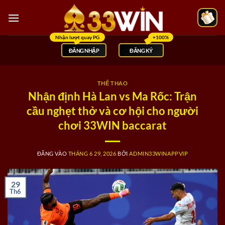
Bỏ
qua
nội
dung
ĐĂNG NHẬP
ĐĂNG KÝ
THỂ THAO
Nhận định Hà Lan vs Ma Rốc: Trận
cầu nghẹt thở và cơ hội cho người
chơi 33WIN baccarat
ĐĂNG VÀO
THÁNG 6 29, 2026
BỞI
ADMIN33WINAPPVIP
29
Th6