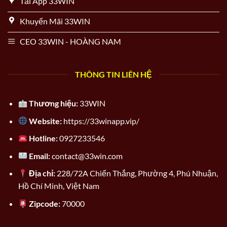
Tải App 33WIN
Khuyến Mãi 33WIN
CEO 33WIN - HOÀNG NAM
THÔNG TIN LIÊN HỆ
Thương hiệu:
33WIN
Website:
https://33winapp.vip/
Hotline:
0927233546
Email:
contact@33win.com
Địa chỉ:
228/72A Chiến Thắng, Phường 4, Phú Nhuận,
Hồ Chí Minh, Việt Nam
Zipcode:
70000