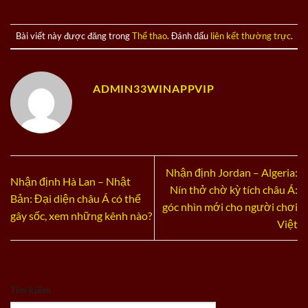
Bài viết này được đăng trong
Thể thao
. Đánh dấu
liên kết thường trực
.
ADMIN33WINAPPVIP
Nhận định Jordan – Algeria:
Nhận định Hà Lan – Nhật
Nín thở chờ kỳ tích châu Á:
Bản: Đại diện châu Á có thể
góc nhìn mới cho người chơi
gây sốc, xem những kênh nào?
Việt
Tìm kiếm