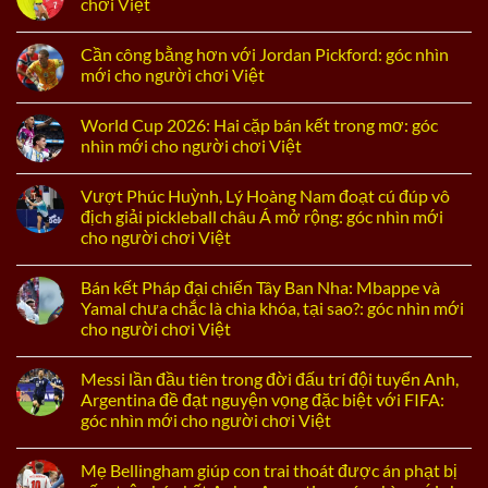
chơi Việt
Cần công bằng hơn với Jordan Pickford: góc nhìn
mới cho người chơi Việt
World Cup 2026: Hai cặp bán kết trong mơ: góc
nhìn mới cho người chơi Việt
Vượt Phúc Huỳnh, Lý Hoàng Nam đoạt cú đúp vô
địch giải pickleball châu Á mở rộng: góc nhìn mới
cho người chơi Việt
Bán kết Pháp đại chiến Tây Ban Nha: Mbappe và
Yamal chưa chắc là chìa khóa, tại sao?: góc nhìn mới
cho người chơi Việt
Messi lần đầu tiên trong đời đấu trí đội tuyển Anh,
Argentina đề đạt nguyện vọng đặc biệt với FIFA:
góc nhìn mới cho người chơi Việt
Mẹ Bellingham giúp con trai thoát được án phạt bị