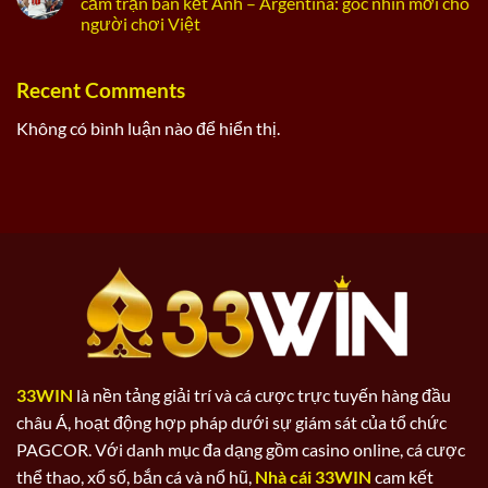
cấm trận bán kết Anh – Argentina: góc nhìn mới cho
người chơi Việt
Recent Comments
Không có bình luận nào để hiển thị.
33WIN
là nền tảng giải trí và cá cược trực tuyến hàng đầu
châu Á, hoạt động hợp pháp dưới sự giám sát của tổ chức
PAGCOR. Với danh mục đa dạng gồm casino online, cá cược
thể thao, xổ số, bắn cá và nổ hũ,
Nhà cái 33WIN
cam kết