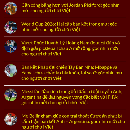
Cần công bằng hơn với Jordan Pickford: góc nhìn
mới cho người chơi Việt
World Cup 2026: Hai cặp bán kết trong mơ: góc
nhìn mới cho người chơi Việt
Vượt Phúc Huỳnh, Lý Hoàng Nam đoạt cú đúp vô
địch giải pickleball châu Á mở rộng: góc nhìn mới
cho người chơi Việt
Bán kết Pháp đại chiến Tây Ban Nha: Mbappe và
Yamal chưa chắc là chìa khóa, tại sao?: góc nhìn mới
cho người chơi Việt
Messi lần đầu tiên trong đời đấu trí đội tuyển Anh,
Argentina đề đạt nguyện vọng đặc biệt với FIFA:
góc nhìn mới cho người chơi Việt
Mẹ Bellingham giúp con trai thoát được án phạt bị
cấm trận bán kết Anh – Argentina: góc nhìn mới cho
người chơi Việt