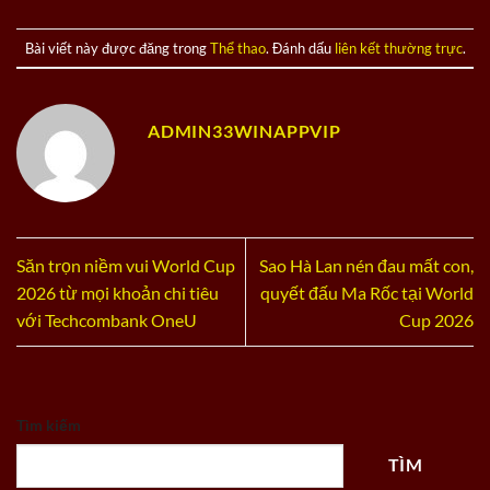
Bài viết này được đăng trong
Thể thao
. Đánh dấu
liên kết thường trực
.
ADMIN33WINAPPVIP
Săn trọn niềm vui World Cup
Sao Hà Lan nén đau mất con,
2026 từ mọi khoản chi tiêu
quyết đấu Ma Rốc tại World
với Techcombank OneU
Cup 2026
Tìm kiếm
TÌM