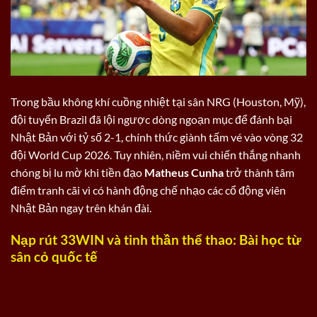
Trong bầu không khí cuồng nhiệt tại sân NRG (Houston, Mỹ),
đội tuyển Brazil đã lội ngược dòng ngoạn mục để đánh bại
Nhật Bản với tỷ số 2-1, chính thức giành tấm vé vào vòng 32
đội World Cup 2026. Tuy nhiên, niềm vui chiến thắng nhanh
chóng bị lu mờ khi tiền đạo
Matheus Cunha
trở thành tâm
điểm tranh cãi vì có hành động chế nhạo các cổ động viên
Nhật Bản ngay trên khán đài.
Nạp rút 33WIN và tinh thần thể thao: Bài học từ
sân cỏ quốc tế