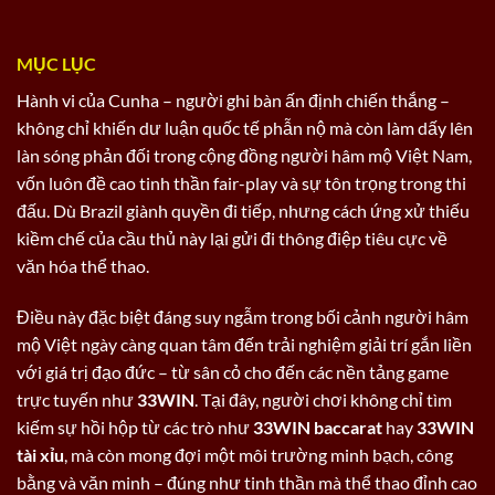
MỤC LỤC
Hành vi của Cunha – người ghi bàn ấn định chiến thắng –
không chỉ khiến dư luận quốc tế phẫn nộ mà còn làm dấy lên
làn sóng phản đối trong cộng đồng người hâm mộ Việt Nam,
vốn luôn đề cao tinh thần fair-play và sự tôn trọng trong thi
đấu. Dù Brazil giành quyền đi tiếp, nhưng cách ứng xử thiếu
kiềm chế của cầu thủ này lại gửi đi thông điệp tiêu cực về
văn hóa thể thao.
Điều này đặc biệt đáng suy ngẫm trong bối cảnh người hâm
mộ Việt ngày càng quan tâm đến trải nghiệm giải trí gắn liền
với giá trị đạo đức – từ sân cỏ cho đến các nền tảng game
trực tuyến như
33WIN
. Tại đây, người chơi không chỉ tìm
kiếm sự hồi hộp từ các trò như
33WIN baccarat
hay
33WIN
tài xỉu
, mà còn mong đợi một môi trường minh bạch, công
bằng và văn minh – đúng như tinh thần mà thể thao đỉnh cao