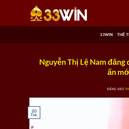
Bỏ
qua
nội
dung
33WIN
THỂ 
Nguyễn Thị Lệ Nam đăng 
ấn mới
ĐĂNG VÀO
TH
20
Th6