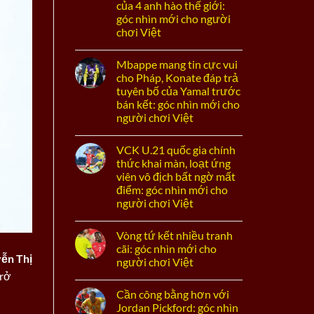
của 4 anh hào thế giới:
góc nhìn mới cho người
chơi Việt
Mbappe mang tin cực vui
cho Pháp, Konate đáp trả
tuyên bố của Yamal trước
bán kết: góc nhìn mới cho
người chơi Việt
VCK U.21 quốc gia chính
thức khai màn, loạt ứng
viên vô địch bất ngờ mất
điểm: góc nhìn mới cho
người chơi Việt
Vòng tứ kết nhiều tranh
cãi: góc nhìn mới cho
ễn Thị
người chơi Việt
trở
Cần công bằng hơn với
Jordan Pickford: góc nhìn