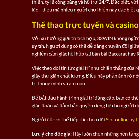
thiện, tỷ lệ công bằng và hỗ trợ 24/7. Đặc biệt, với
lúc – điều mà nhiều người chơi hiện nay đặc biệt 
Thể thao trực tuyến và casino
Với xu hướng giải trí tích hợp, 33WIN không ngừ
uy tín
. Người dùng có thể dễ dàng chuyển đổi giữa 
nghiệm cảm giác hồi hộp tại bàn bài Baccarat hay R
Việc theo dõi tin tức giải trí như chiến thắng củ
giây thư giãn chất lượng. Điều này phản ánh rõ né
trí thông minh và an toàn.
Để bắt đầu hành trình giải trí đẳng cấp, bạn có th
gián đoạn và đảm bảo quyền riêng tư cho người d
Người đọc có thể tiếp tục theo dõi
Slot online uy t
Lưu ý cho độc giả:
Hãy luôn chọn những nền tảng c