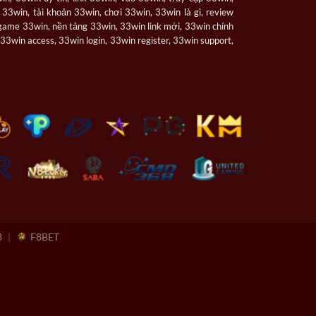
33win, tài khoản 33win, chơi 33win, 33win là gì, review
game 33win, nền tảng 33win, 33win link mới, 33win chính
 33win access, 33win login, 33win register, 33win support,
8
F8BET