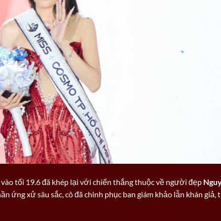
 vào tối 19.6 đã khép lại với chiến thắng thuộc về người đẹp
Nguy
phần ứng xử sâu sắc, cô đã chinh phục ban giám khảo lẫn khán giả, 