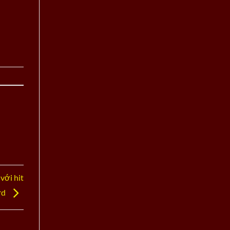
với hit
ard