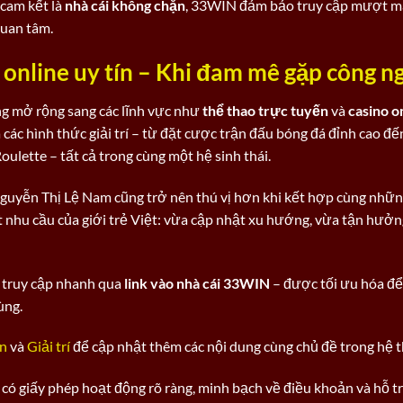
 cam kết là
nhà cái không chặn
, 33WIN đảm bảo truy cập mượt m
quan tâm.
 online uy tín – Khi đam mê gặp công n
ng mở rộng sang các lĩnh vực như
thể thao trực tuyến
và
casino o
các hình thức giải trí – từ đặt cược trận đấu bóng đá đỉnh cao đến
oulette – tất cả trong cùng một hệ sinh thái.
a Nguyễn Thị Lệ Nam cũng trở nên thú vị hơn khi kết hợp cùng nhữ
t nhu cầu của giới trẻ Việt: vừa cập nhật xu hướng, vừa tận hưởn
ể truy cập nhanh qua
link vào nhà cái 33WIN
– được tối ưu hóa để
ùng.
ín
và
Giải trí
để cập nhật thêm các nội dung cùng chủ đề trong hệ 
ó giấy phép hoạt động rõ ràng, minh bạch về điều khoản và hỗ t