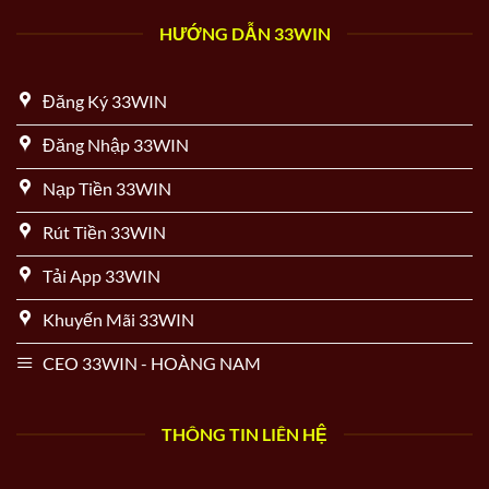
HƯỚNG DẪN 33WIN
Đăng Ký 33WIN
Đăng Nhập 33WIN
Nạp Tiền 33WIN
Rút Tiền 33WIN
Tải App 33WIN
Khuyến Mãi 33WIN
CEO 33WIN - HOÀNG NAM
THÔNG TIN LIÊN HỆ