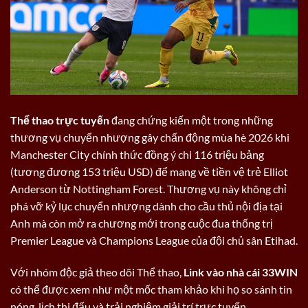
Thể thao trực tuyến
đang chứng kiến một trong những
thương vụ chuyển nhượng gây chấn động mùa hè 2026 khi
Manchester City chính thức đồng ý chi 116 triệu bảng
(tương đương 153 triệu USD) để mang về tiền vệ trẻ Elliot
Anderson từ Nottingham Forest. Thương vụ này không chỉ
phá vỡ kỷ lục chuyển nhượng dành cho cầu thủ nội địa tại
Anh mà còn mở ra chương mới trong cuộc đua thống trị
Premier League và Champions League của đội chủ sân Etihad.
Với nhóm độc giả theo dõi Thể thao,
Link vào nhà cái 33WIN
có thể được xem như một mốc tham khảo khi họ so sánh tin
nóng, lịch thi đấu và trải nghiệm giải trí trực tuyến.