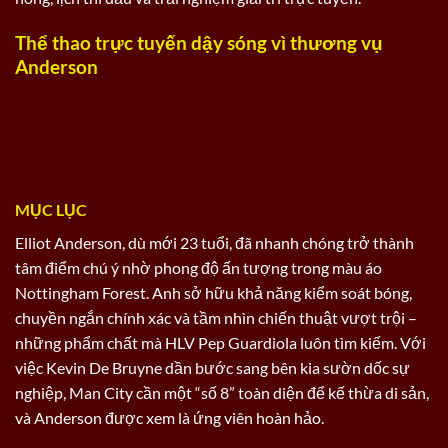
Thể thao trực tuyến dậy sóng vì thương vụ
Anderson
MỤC LỤC
Elliot Anderson, dù mới 23 tuổi, đã nhanh chóng trở thành
tâm điểm chú ý nhờ phong độ ấn tượng trong màu áo
Nottingham Forest. Anh sở hữu khả năng kiểm soát bóng,
chuyền ngắn chính xác và tầm nhìn chiến thuật vượt trội –
những phẩm chất mà HLV Pep Guardiola luôn tìm kiếm. Với
việc Kevin De Bruyne dần bước sang bên kia sườn dốc sự
nghiệp, Man City cần một “số 8” toàn diện để kế thừa di sản,
và Anderson được xem là ứng viên hoàn hảo.