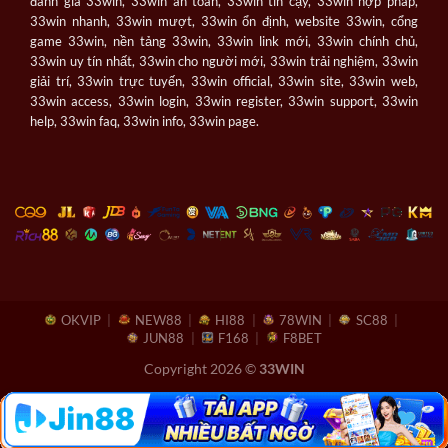
đánh giá 33win, 33win an toàn, 33win tin cậy, 33win hợp pháp,
33win nhanh, 33win mượt, 33win ổn định, website 33win, cổng
game 33win, nền tảng 33win, 33win link mới, 33win chính chủ,
33win uy tín nhất, 33win cho người mới, 33win trải nghiệm, 33win
giải trí, 33win trực tuyến, 33win official, 33win site, 33win web,
33win access, 33win login, 33win register, 33win support, 33win
help, 33win faq, 33win info, 33win page.
OKVIP
NEW88
HI88
78WIN
SC88
JUN88
F168
F8BET
Copyright 2026 ©
33WIN