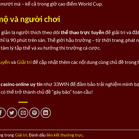
p mượt mà – kể cả trong giờ cao điểm World Cup.
mộ và người chơi
 giản là người thích theo dõi
thể thao trực tuyến
để giải trí và đặ
ỉ là 90 phút trên sân. Thế giới hậu trường – từ thời trang, phát 
tâm lý tập thể và xu hướng thị trường cá cược.
tuyến
và
Giải trí
để cập nhật thêm các nội dung cùng chủ đề trong 
n
casino online uy tín
như 33WIN để đảm bảo trải nghiệm minh bạ
 có thể trở thành chủ đề “gây bão” toàn cầu!
ng trong
Giải trí
. Đánh dấu
liên kết thường trực
.