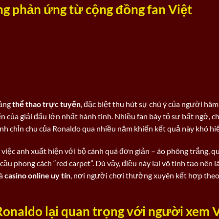
ng phản ứng từ cộng đồng fan Việt
tảng
thể thao trực tuyến
, đặc biệt thu hút sự chú ý của người hâ
n của giải đấu lớn nhất hành tinh. Nhiều fan bày tỏ sự bất ngờ, c
ảnh chỉn chu của Ronaldo qua nhiều năm khiến kết quả này khó hi
ừ việc anh xuất hiện với bộ cánh quá đơn giản – áo phông trắng, q
cầu phong cách “red carpet”. Dù vậy, điều này lại vô tình tạo nên l
và
casino online uy tín
, nơi người chơi thường xuyên kết hợp theo
Ronaldo lại quan trọng với người xem V