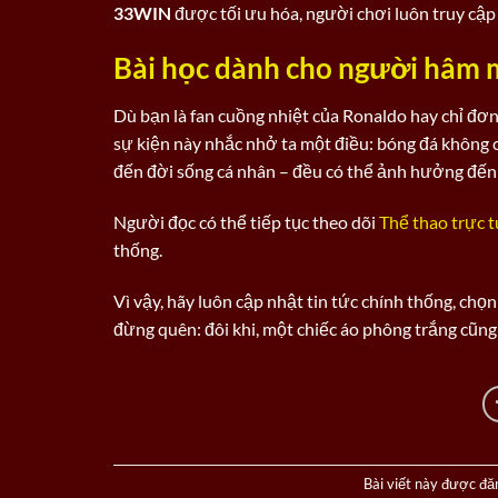
33WIN
được tối ưu hóa, người chơi luôn truy cậ
Bài học dành cho người hâm 
Dù bạn là fan cuồng nhiệt của Ronaldo hay chỉ đơn
sự kiện này nhắc nhở ta một điều: bóng đá không ch
đến đời sống cá nhân – đều có thể ảnh hưởng đến 
Người đọc có thể tiếp tục theo dõi
Thể thao trực 
thống.
Vì vậy, hãy luôn cập nhật tin tức chính thống, chọ
đừng quên: đôi khi, một chiếc áo phông trắng cũng
Bài viết này được đă