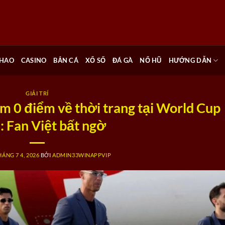
THAO
CASINO
BẮN CÁ
XỔ SỐ
ĐÁ GÀ
NỔ HŨ
HƯỚNG DẪN
GIẢI TRÍ
ấm 0 điểm về thời trang tại World Cup
 Fan Việt bất ngờ
HÁNG 7 4, 2026
BỞI
ADMIN33WINAPPVIP