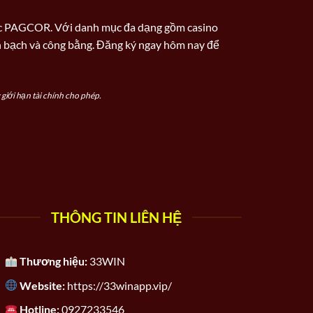
chức PAGCOR. Với danh mục đa dạng gồm casino
 bạch và công bằng. Đăng ký ngay hôm nay để
giới hạn tài chính cho phép.
THÔNG TIN LIÊN HỆ
Thương hiệu:
33WIN
Website:
https://33winapp.vip/
Hotline:
0927233546