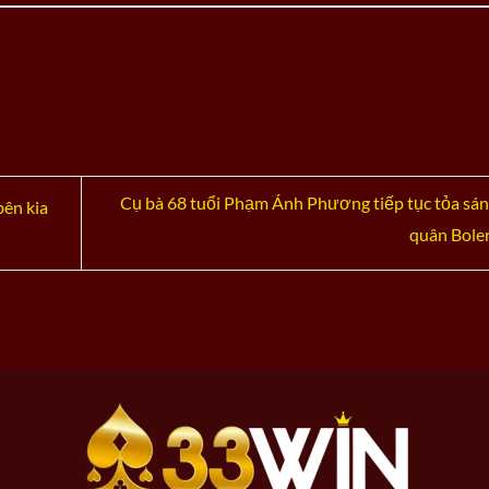
Cụ bà 68 tuổi Phạm Ánh Phương tiếp tục tỏa sán
bên kia
quân Bole