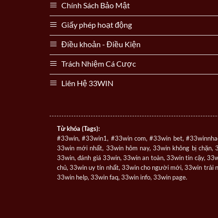
Chính Sách Bảo Mật
Giấy phép hoạt động
Điều khoản - Điều Kiện
Trách Nhiệm Cá Cược
Liên Hệ 33WIN
Từ khóa (Tags):
#33win, #33win1, #33win com, #33win bet, #33winnhacai
33win mới nhất, 33win hôm nay, 33win không bị chặn, 33
33win, đánh giá 33win, 33win an toàn, 33win tin cậy, 3
chủ, 33win uy tín nhất, 33win cho người mới, 33win trải n
33win help, 33win faq, 33win info, 33win page.