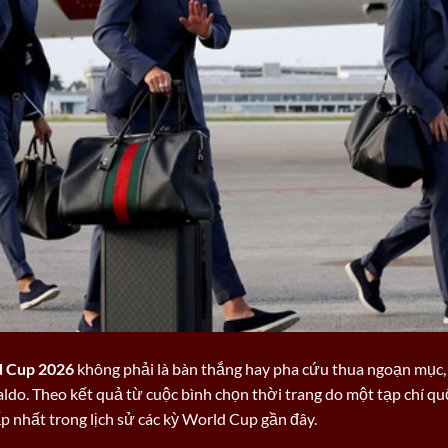
 Cup 2026
không phải là bàn thắng hay pha cứu thua ngoạn mục, 
aldo. Theo kết quả từ cuộc bình chọn thời trang do một tạp chí qu
 nhất trong lịch sử các kỳ World Cup gần đây.