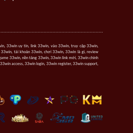
, 33win uy tín, link 33win, vào 33win, truy cập 33win,
33win, tài khoản 33win, chơi 33win, 33win là gì, review
game 33win, nền tảng 33win, 33win link mới, 33win chính
 33win access, 33win login, 33win register, 33win support,