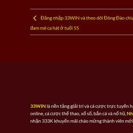
Đăng nhập 33WIN và theo dõi Đông Đào chia
đam mê ca hát ở tuổi 55
33WIN
là nền tảng giải trí và cá cược trực tuyế
online, cá cược thể thao, xổ số, bắn cá và nổ hũ,
Nh
nhận 333K khuyến mãi chào mừng thành viên mới