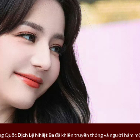
ung Quốc
Địch Lệ Nhiệt Ba
đã khiến truyền thông và người hâm m