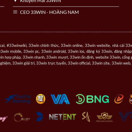
Khuyến Mãi 33WIN
CEO 33WIN - HOÀNG NAM
, #33winwiki, 33win chính thức, 33win online, 33win website, nhà cái 33win
win mobile, 33win pc, 33win android, 33win ios, đăng ký 33win, đăng nhập 
3win hợp pháp, 33win nhanh, 33win mượt, 33win ổn định, website 33win, cổng 
ghiệm, 33win giải trí, 33win trực tuyến, 33win official, 33win site, 33win web,