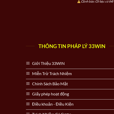
Cảnh báo: Cờ bạc có thể g
THÔNG TIN PHÁP LÝ 33WIN
Giới Thiệu 33WIN
Miễn Trừ Trách Nhiệm
Chính Sách Bảo Mật
Giấy phép hoạt động
Điều khoản - Điều Kiện