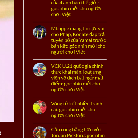
của 4 anh hào thế giới:
góc nhìn mới cho người
chơi Việt
Mbappe mang tin cực vui
cho Pháp, Konate đáp trả
tuyên bố của Yamal trước
bán kết: góc nhìn mới cho
người chơi Việt
VCK U.21 quốc gia chính
thức khai màn, loạt ứng
viên vô địch bất ngờ mất
điểm: góc nhìn mới cho
người chơi Việt
Vòng tứ kết nhiều tranh
cãi: góc nhìn mới cho
người chơi Việt
Cần công bằng hơn với
ộ
Jordan Pickford: góc nhìn