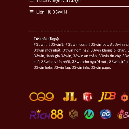
Trách Nhiệm Cá Cược
Liên Hệ 33WIN
Từ khóa (Tags):
#33win, #33win1, #33win com, #33win bet, #33winnhacai
33win mới nhất, 33win hôm nay, 33win không bị chặn, 33
33win, đánh giá 33win, 33win an toàn, 33win tin cậy, 3
chủ, 33win uy tín nhất, 33win cho người mới, 33win trải n
33win help, 33win faq, 33win info, 33win page.