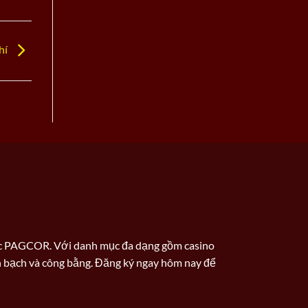
nhí
chức PAGCOR. Với danh mục đa dạng gồm casino
 bạch và công bằng. Đăng ký ngay hôm nay để