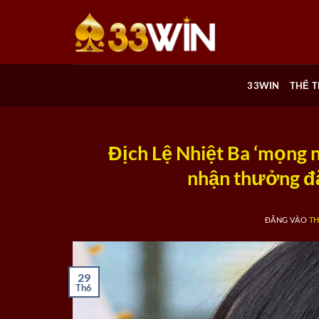
Bỏ
qua
nội
dung
33WIN
THỂ 
Địch Lệ Nhiệt Ba ‘mọng n
nhận thưởng đ
ĐĂNG VÀO
TH
29
Th6