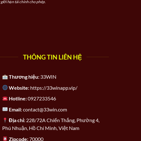
giới hạn tài chính cho phép.
THÔNG TIN LIÊN HỆ
Thương hiệu:
33WIN
Website:
https://33winapp.vip/
Hotline:
0927233546
Email:
contact@33win.com
Địa chỉ:
228/72A Chiến Thắng, Phường 4,
Phú Nhuận, Hồ Chí Minh, Việt Nam
Zipcode:
70000