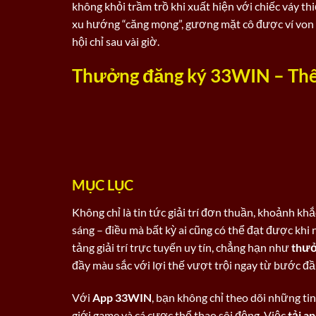
không khỏi trầm trồ khi xuất hiện với chiếc váy th
xu hướng “căng mọng”, gương mặt cô được ví von 
hội chỉ sau vài giờ.
Thưởng đăng ký 33WIN – Thêm 
MỤC LỤC
Không chỉ là tin tức giải trí đơn thuần, khoảnh kh
sáng – điều mà bất kỳ ai cũng có thể đạt được khi
tảng giải trí trực tuyến uy tín, chẳng hạn như
thưở
đầy màu sắc với lợi thế vượt trội ngay từ bước đầu
Với
App 33WIN
, bạn không chỉ theo dõi những tin
giới game và cá cược thể thao sôi động. Việc
tải a