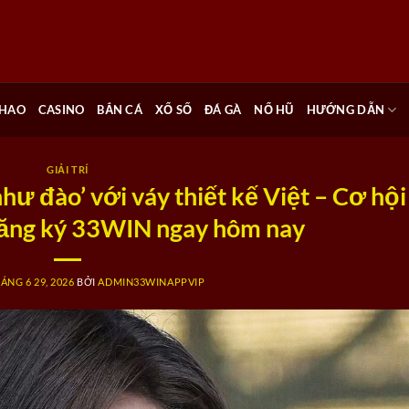
THAO
CASINO
BẮN CÁ
XỔ SỐ
ĐÁ GÀ
NỔ HŨ
HƯỚNG DẪN
GIẢI TRÍ
hư đào’ với váy thiết kế Việt – Cơ hội
ăng ký 33WIN ngay hôm nay
ÁNG 6 29, 2026
BỞI
ADMIN33WINAPPVIP