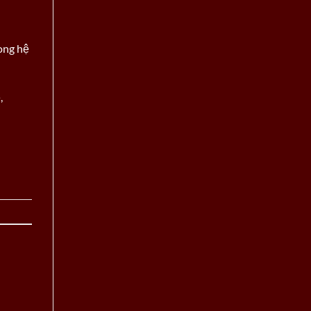
ong hệ
,