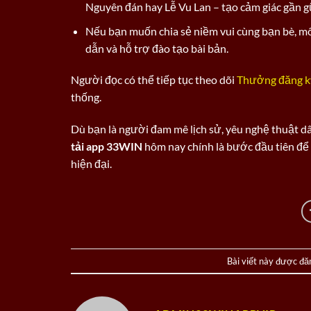
Nguyên đán hay Lễ Vu Lan – tạo cảm giác gần gũ
Nếu bạn muốn chia sẻ niềm vui cùng bạn bè, m
dẫn và hỗ trợ đào tạo bài bản.
Người đọc có thể tiếp tục theo dõi
Thưởng đăng 
thống.
Dù bạn là người đam mê lịch sử, yêu nghệ thuật dân 
tải app 33WIN
hôm nay chính là bước đầu tiên để k
hiện đại.
Bài viết này được đă