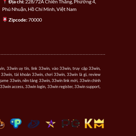
Địa chỉ:
228/72A Chiến Thắng, Phường 4,
Phú Nhuận, Hồ Chí Minh, Việt Nam
Zipcode:
70000
, 33win uy tín, link 33win, vào 33win, truy cập 33win,
33win, tài khoản 33win, chơi 33win, 33win là gì, review
game 33win, nền tảng 33win, 33win link mới, 33win chính
 33win access, 33win login, 33win register, 33win support,