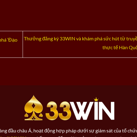
Thưởng đăng ký 33WIN và khám phá sức hút từ truy
phá ‘Đạo
thực tế Hàn Qu
n hàng đầu châu Á, hoạt động hợp pháp dưới sự giám sát của tổ 