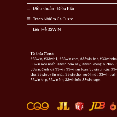
Điều khoản - Điều Kiện
Trách Nhiệm Cá Cược
Liên Hệ 33WIN
Từ khóa (Tags):
#33win, #33win1, #33win com, #33win bet, #33winnhacai
33win mới nhất, 33win hôm nay, 33win không bị chặn, 33
33win, đánh giá 33win, 33win an toàn, 33win tin cậy, 3
chủ, 33win uy tín nhất, 33win cho người mới, 33win trải n
33win help, 33win faq, 33win info, 33win page.