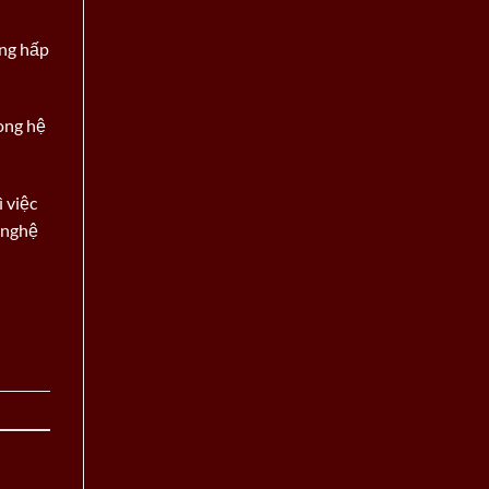
ồng hấp
ong hệ
ì việc
g nghệ