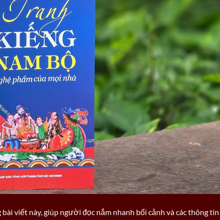
 bài viết này, giúp người đọc nắm nhanh bối cảnh và các thông ti