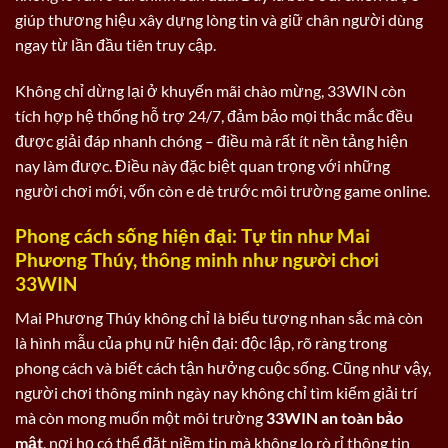
giúp thương hiệu xây dựng lòng tin và giữ chân người dùng
ngay từ lần đầu tiên truy cập.
Không chỉ dừng lại ở khuyến mãi chào mừng, 33WIN còn
tích hợp hệ thống hỗ trợ 24/7, đảm bảo mọi thắc mắc đều
được giải đáp nhanh chóng – điều mà rất ít nền tảng hiện
nay làm được. Điều này đặc biệt quan trọng với những
người chơi mới, vốn còn e dè trước môi trường game online.
Phong cách sống hiện đại: Tự tin như Mai
Phương Thúy, thông minh như người chơi
33WIN
Mai Phương Thúy không chỉ là biểu tượng nhan sắc mà còn
là hình mẫu của phụ nữ hiện đại: độc lập, rõ ràng trong
phong cách và biết cách tận hưởng cuộc sống. Cũng như vậy,
người chơi thông minh ngày nay không chỉ tìm kiếm giải trí
mà còn mong muốn một môi trường
33WIN an toàn bảo
mật
, nơi họ có thể đặt niềm tin mà không lo rò rỉ thông tin