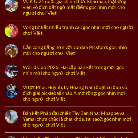
VCK U.21 quốc gia chính thức khai màn, loạt ứng
viên vô địch bất ngờ mất điểm: góc nhìn mới cho
người chơi Việt
Vòng tứ kết nhiều tranh cãi: góc nhìn mới cho người
chơi Việt
Cần công bằng hơn với Jordan Pickford: góc nhìn
mới cho người chơi Việt
World Cup 2026: Hai cặp bán kết trong mơ: góc
nhìn mới cho người chơi Việt
Vượt Phúc Huỳnh, Lý Hoàng Nam đoạt cú đúp vô
địch giải pickleball châu Á mở rộng: góc nhìn mới
cho người chơi Việt
Bán kết Pháp đại chiến Tây Ban Nha: Mbappe và
Yamal chưa chắc là chìa khóa, tại sao?: góc nhìn mới
cho người chơi Việt