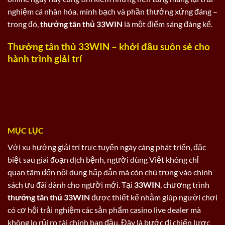
nghiệm cá nhân hóa, minh bạch và phần thưởng xứng đáng –
trong đó,
thưởng tân thủ 33WIN
là một điểm sáng đáng kể.
Thưởng tân thủ 33WIN – khởi đầu suôn sẻ cho
hành trình giải trí
MỤC LỤC
Với xu hướng giải trí trực tuyến ngày càng phát triển, đặc
biệt sau giai đoạn dịch bệnh, người dùng Việt không chỉ
quan tâm đến nội dung hấp dẫn mà còn chú trọng vào chính
sách ưu đãi dành cho người mới. Tại
33WIN
, chương trình
thưởng tân thủ 33WIN
được thiết kế nhằm giúp người chơi
có cơ hội trải nghiệm các sản phẩm casino live dealer mà
không lo rủi ro tài chính ban đầu. Đây là bước đi chiến lược