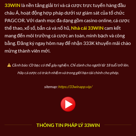
33WIN
là nền tảng giải trí và cá cược trực tuyến hàng đầu
châu Á, hoạt động hợp pháp dưới sự giám sát của tổ chức
PAGCOR. Với danh mục đa dạng gồm casino online, cá cược
thể thao, xổ số, bắn cá và nổ hũ,
Nhà cái 33WIN
cam kết
mang đến môi trường cá cược an toàn, minh bạch và công
bằng. Đăng ký ngay hôm nay để nhận 333K khuyến mãi chào
mừng thành viên mới.
Cảnh báo: Cờ bạc có thể gây nghiện. Chỉ dành cho người từ 18 tuổi trở lên.
Hãy cá cược có trách nhiệm và trong giới hạn tài chính cho phép.
sitemap:
https://33winapp.vip/
THÔNG TIN PHÁP LÝ 33WIN