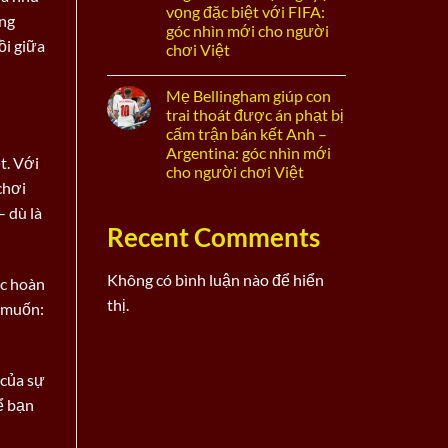
vọng đặc biệt với FIFA:
ăng
góc nhìn mới cho người
ồi giữa
chơi Việt
Mẹ Bellingham giúp con
trai thoát được án phạt bị
cấm trận bán kết Anh –
Argentina: góc nhìn mới
t. Với
cho người chơi Việt
chơi
 dù là
Recent Comments
Không có bình luận nào để hiển
ức hoàn
thị.
g muốn:
 của sự
ể bạn