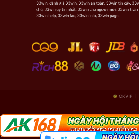
33win, đánh giá 33win, 33win an toàn, 33win tin cậy, 3
chủ, 33win uy tín nhất, 33win cho người mới, 33win trải n
33win help, 33win faq, 33win info, 33win page.
OKVIP