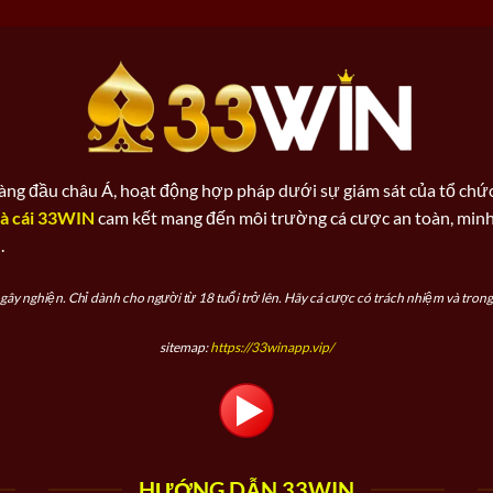
n hàng đầu châu Á, hoạt động hợp pháp dưới sự giám sát của tổ 
à cái 33WIN
cam kết mang đến môi trường cá cược an toàn, minh
.
ây nghiện. Chỉ dành cho người từ 18 tuổi trở lên. Hãy cá cược có trách nhiệm và trong 
sitemap:
https://33winapp.vip/
HƯỚNG DẪN 33WIN