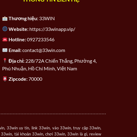
Thương hiệu:
33WIN
Website:
https://33winapp.vip/
Hotline:
0927233546
Email:
contact@33win.com
Địa chỉ:
228/72A Chiến Thắng, Phường 4,
Phú Nhuận, Hồ Chí Minh, Việt Nam
Zipcode:
70000
, 33win uy tín, link 33win, vào 33win, truy cập 33win,
33win, tài khoản 33win, chơi 33win, 33win là gì, review