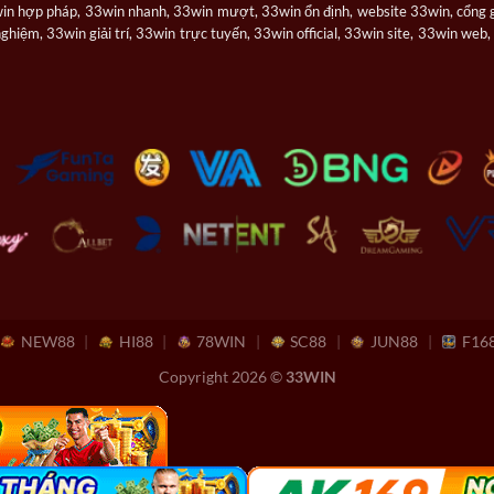
3win hợp pháp, 33win nhanh, 33win mượt, 33win ổn định, website 33win, cổng 
ghiệm, 33win giải trí, 33win trực tuyến, 33win official, 33win site, 33win web,
NEW88
HI88
78WIN
SC88
JUN88
F16
Copyright 2026 ©
33WIN