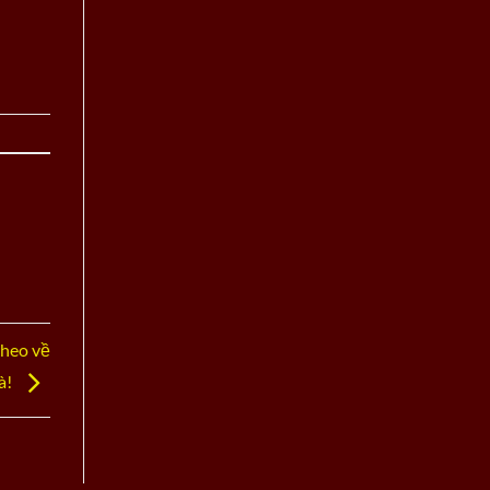
theo về
à!