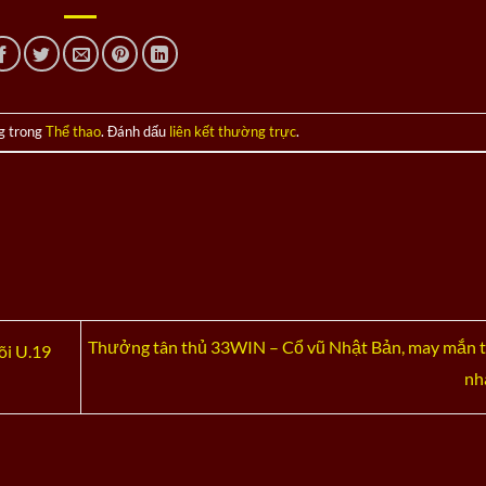
g trong
Thể thao
. Đánh dấu
liên kết thường trực
.
Thưởng tân thủ 33WIN – Cổ vũ Nhật Bản, may mắn 
õi U.19
nh