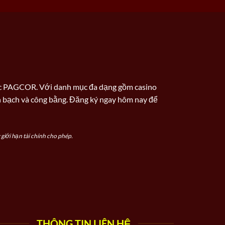
chức PAGCOR. Với danh mục đa dạng gồm casino
 bạch và công bằng. Đăng ký ngay hôm nay để
giới hạn tài chính cho phép.
THÔNG TIN LIÊN HỆ