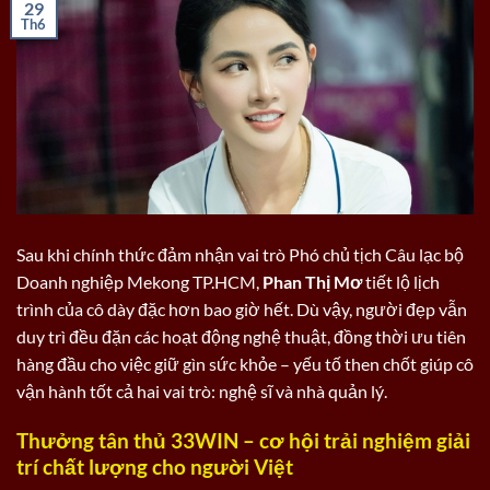
29
Th6
Sau khi chính thức đảm nhận vai trò Phó chủ tịch Câu lạc bộ
Doanh nghiệp Mekong TP.HCM,
Phan Thị Mơ
tiết lộ lịch
trình của cô dày đặc hơn bao giờ hết. Dù vậy, người đẹp vẫn
duy trì đều đặn các hoạt động nghệ thuật, đồng thời ưu tiên
hàng đầu cho việc giữ gìn sức khỏe – yếu tố then chốt giúp cô
vận hành tốt cả hai vai trò: nghệ sĩ và nhà quản lý.
Thưởng tân thủ 33WIN – cơ hội trải nghiệm giải
trí chất lượng cho người Việt