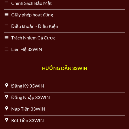
Chính Sách Bảo Mật
Giấy phép hoạt động
Điều khoản - Điều Kiện
Trách Nhiệm Cá Cược
Liên Hệ 33WIN
HƯỚNG DẪN 33WIN
Đăng Ký 33WIN
Đăng Nhập 33WIN
Nạp Tiền 33WIN
Rút Tiền 33WIN