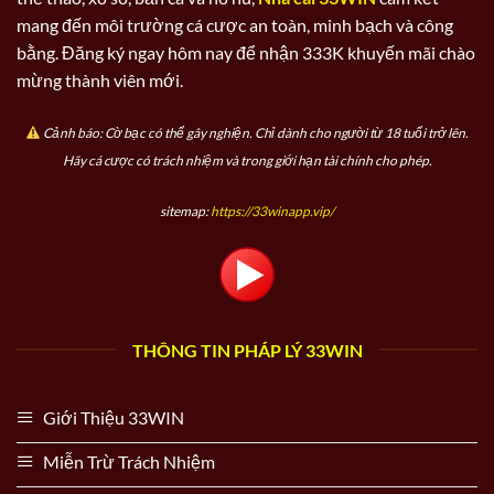
mang đến môi trường cá cược an toàn, minh bạch và công
bằng. Đăng ký ngay hôm nay để nhận 333K khuyến mãi chào
mừng thành viên mới.
Cảnh báo: Cờ bạc có thể gây nghiện. Chỉ dành cho người từ 18 tuổi trở lên.
Hãy cá cược có trách nhiệm và trong giới hạn tài chính cho phép.
sitemap:
https://33winapp.vip/
THÔNG TIN PHÁP LÝ 33WIN
Giới Thiệu 33WIN
Miễn Trừ Trách Nhiệm