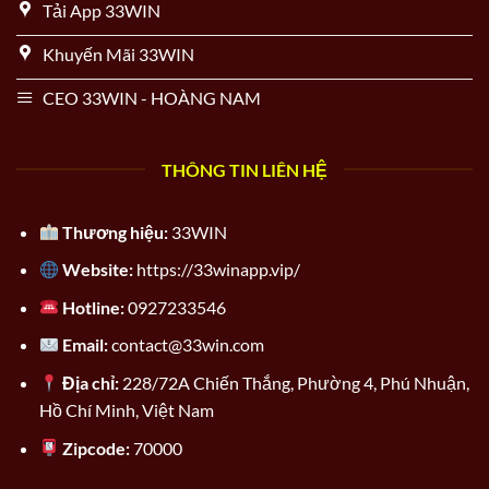
Tải App 33WIN
Khuyến Mãi 33WIN
CEO 33WIN - HOÀNG NAM
THÔNG TIN LIÊN HỆ
Thương hiệu:
33WIN
Website:
https://33winapp.vip/
Hotline:
0927233546
Email:
contact@33win.com
Địa chỉ:
228/72A Chiến Thắng, Phường 4, Phú Nhuận,
Hồ Chí Minh, Việt Nam
Zipcode:
70000