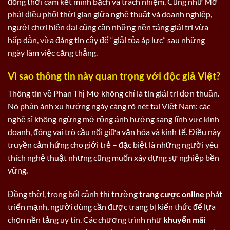
đồng thời cam kết minh bạch và trách nhiệm. Cũng như Mơ
phải điều phối thời gian giữa nghệ thuật và doanh nghiệp,
người chơi hiện đại cũng cần những nền tảng giải trí vừa
hấp dẫn, vừa đáng tin cậy để “giải tỏa áp lực” sau những
ngày làm việc căng thẳng.
Vì sao thông tin này quan trọng với độc giả Việt?
Thông tin về Phan Thị Mơ không chỉ là tin giải trí đơn thuần.
Nó phản ánh xu hướng ngày càng rõ nét tại Việt Nam: các
nghệ sĩ không ngừng mở rộng ảnh hưởng sang lĩnh vực kinh
doanh, đóng vai trò cầu nối giữa văn hóa và kinh tế. Điều này
truyền cảm hứng cho giới trẻ – đặc biệt là những người yêu
thích nghệ thuật nhưng cũng muốn xây dựng sự nghiệp bền
vững.
Đồng thời, trong bối cảnh thị trường
trang cược online
phát
triển mạnh, người dùng cần được trang bị kiến thức để lựa
chọn nền tảng uy tín. Các chương trình như
khuyến mãi