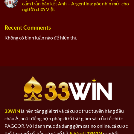
cấm trận bán kết Anh – Argentina: góc nhìn mới cho
người chơi Việt
Recent Comments
Không có bình luận nào để hiển thị.
33WIN
là nền tảng giải trí và cá cược trực tuyến hàng đầu
châu Á, hoạt động hợp pháp dưới sự giám sát của tổ chức
PAGCOR. Với danh mục đa dạng gồm casino online, cá cược
thể thao, xổ số, bắn cá và nổ hũ,
Nhà cái 33WIN
cam kết