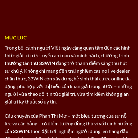
MỤC LỤC
Trong bối cảnh người Việt ngày càng quan tâm đến các hình
thức giải trí trực tuyến an toàn và minh bạch, chương trình
thưởng tân thủ 33WIN
đang trở thành điểm sáng thu hút
sự chú ý. Không chỉ mang đến trải nghiệm casino live dealer
chân thực, 33WIN còn xây dựng hệ sinh thái cược online đa
dạng, phù hợp với thị hiếu của khán giả trong nước – những
người vừa theo dõi tin tức giải trí, vừa tìm kiếm không gian
giải trí kỹ thuật số uy tín.
Câu chuyện của Phan Thị Mơ – một biểu tượng của sự nỗ
lực và cân bằng – có điểm tương đồng thú vị với định hướng
của
33WIN
: luôn đặt trải nghiệm người dùng lên hàng đầu,