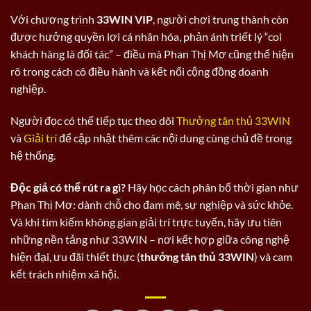
Với chương trình
33WIN VIP
, người chơi trung thành còn
được hưởng quyền lợi cá nhân hóa, phản ánh triết lý “coi
khách hàng là đối tác” – điều mà Phan Thị Mơ cũng thể hiện
rõ trong cách cô điều hành và kết nối cộng đồng doanh
nghiệp.
Người đọc có thể tiếp tục theo dõi
Thưởng tân thủ 33WIN
và
Giải trí
để cập nhật thêm các nội dung cùng chủ đề trong
hệ thống.
Độc giả có thể rút ra gì?
Hãy học cách phân bổ thời gian như
Phan Thị Mơ: dành chỗ cho đam mê, sự nghiệp và sức khỏe.
Và khi tìm kiếm không gian giải trí trực tuyến, hãy ưu tiên
những nền tảng như 33WIN – nơi kết hợp giữa công nghệ
hiện đại, ưu đãi thiết thực (
thưởng tân thủ 33WIN
) và cam
kết trách nhiệm xã hội.