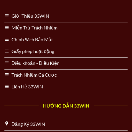
Giới Thiệu 33WIN
Miễn Trừ Trách Nhiệm
Chính Sách Bảo Mật
Giấy phép hoạt động
Điều khoản - Điều Kiện
Trách Nhiệm Cá Cược
Liên Hệ 33WIN
HƯỚNG DẪN 33WIN
Đăng Ký 33WIN