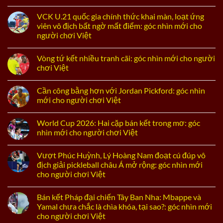
VCK U.21 quốc gia chính thức khai màn, loạt ứng
viên vô địch bất ngờ mất điểm: góc nhìn mới cho
người chơi Việt
Vòng tứ kết nhiều tranh cãi: góc nhìn mới cho người
chơi Việt
Cần công bằng hơn với Jordan Pickford: góc nhìn
mới cho người chơi Việt
World Cup 2026: Hai cặp bán kết trong mơ: góc
nhìn mới cho người chơi Việt
Vượt Phúc Huỳnh, Lý Hoàng Nam đoạt cú đúp vô
địch giải pickleball châu Á mở rộng: góc nhìn mới
cho người chơi Việt
Bán kết Pháp đại chiến Tây Ban Nha: Mbappe và
Yamal chưa chắc là chìa khóa, tại sao?: góc nhìn mới
cho người chơi Việt