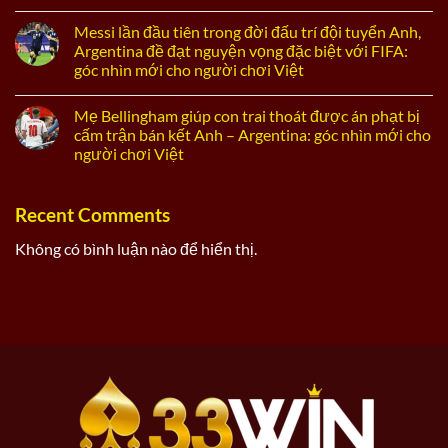
Messi lần đầu tiên trong đời đấu trí đội tuyển Anh,
Argentina đề đạt nguyện vọng đặc biệt với FIFA:
góc nhìn mới cho người chơi Việt
Mẹ Bellingham giúp con trai thoát được án phạt bị
cấm trận bán kết Anh – Argentina: góc nhìn mới cho
người chơi Việt
Recent Comments
Không có bình luận nào để hiển thị.