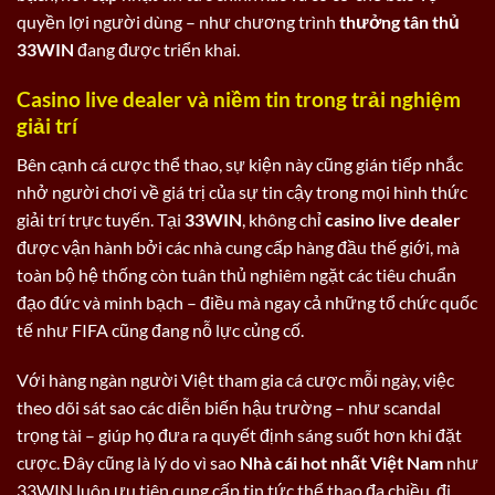
quyền lợi người dùng – như chương trình
thưởng tân thủ
33WIN
đang được triển khai.
Casino live dealer và niềm tin trong trải nghiệm
giải trí
Bên cạnh cá cược thể thao, sự kiện này cũng gián tiếp nhắc
nhở người chơi về giá trị của sự tin cậy trong mọi hình thức
giải trí trực tuyến. Tại
33WIN
, không chỉ
casino live dealer
được vận hành bởi các nhà cung cấp hàng đầu thế giới, mà
toàn bộ hệ thống còn tuân thủ nghiêm ngặt các tiêu chuẩn
đạo đức và minh bạch – điều mà ngay cả những tổ chức quốc
tế như FIFA cũng đang nỗ lực củng cố.
Với hàng ngàn người Việt tham gia cá cược mỗi ngày, việc
theo dõi sát sao các diễn biến hậu trường – như scandal
trọng tài – giúp họ đưa ra quyết định sáng suốt hơn khi đặt
cược. Đây cũng là lý do vì sao
Nhà cái hot nhất Việt Nam
như
33WIN luôn ưu tiên cung cấp tin tức thể thao đa chiều, đi