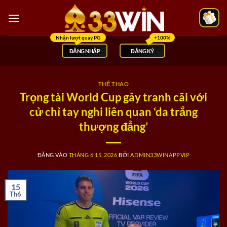
Bỏ
qua
nội
dung
ĐĂNG NHẬP
ĐĂNG KÝ
THỂ THAO
Trọng tài World Cup gây tranh cãi với
cử chỉ tay nghi liên quan ‘da trắng
thượng đẳng’
ĐĂNG VÀO
THÁNG 6 15, 2026
BỞI
ADMIN33WINAPPVIP
15
Th6