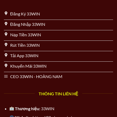
Đăng Ký 33WIN
Đăng Nhập 33WIN
Nạp Tiền 33WIN
Rút Tiền 33WIN
Tải App 33WIN
Khuyến Mãi 33WIN
CEO 33WIN - HOÀNG NAM
THÔNG TIN LIÊN HỆ
Thương hiệu:
33WIN