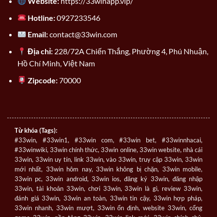
Website:
https://33winapp.vip/
Hotline:
0927233546
Email:
contact@33win.com
Địa chỉ:
228/72A Chiến Thắng, Phường 4, Phú Nhuận,
Hồ Chí Minh, Việt Nam
Zipcode:
70000
Từ khóa (Tags):
#33win, #33win1, #33win com, #33win bet, #33winnhacai,
#33winwiki, 33win chính thức, 33win online, 33win website, nhà cái
33win, 33win uy tín, link 33win, vào 33win, truy cập 33win, 33win
mới nhất, 33win hôm nay, 33win không bị chặn, 33win mobile,
33win pc, 33win android, 33win ios, đăng ký 33win, đăng nhập
33win, tài khoản 33win, chơi 33win, 33win là gì, review 33win,
đánh giá 33win, 33win an toàn, 33win tin cậy, 33win hợp pháp,
33win nhanh, 33win mượt, 33win ổn định, website 33win, cổng