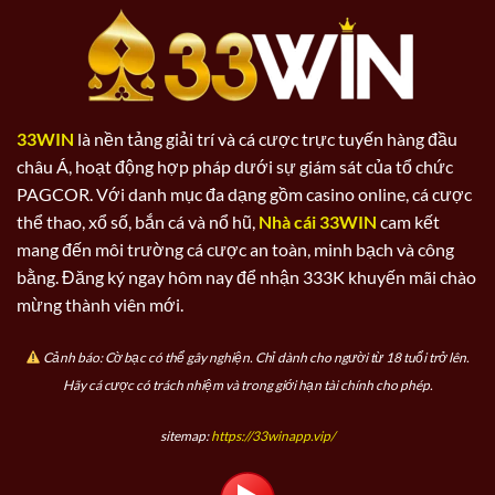
33WIN
là nền tảng giải trí và cá cược trực tuyến hàng đầu
châu Á, hoạt động hợp pháp dưới sự giám sát của tổ chức
PAGCOR. Với danh mục đa dạng gồm casino online, cá cược
thể thao, xổ số, bắn cá và nổ hũ,
Nhà cái 33WIN
cam kết
mang đến môi trường cá cược an toàn, minh bạch và công
bằng. Đăng ký ngay hôm nay để nhận 333K khuyến mãi chào
mừng thành viên mới.
Cảnh báo: Cờ bạc có thể gây nghiện. Chỉ dành cho người từ 18 tuổi trở lên.
Hãy cá cược có trách nhiệm và trong giới hạn tài chính cho phép.
sitemap:
https://33winapp.vip/