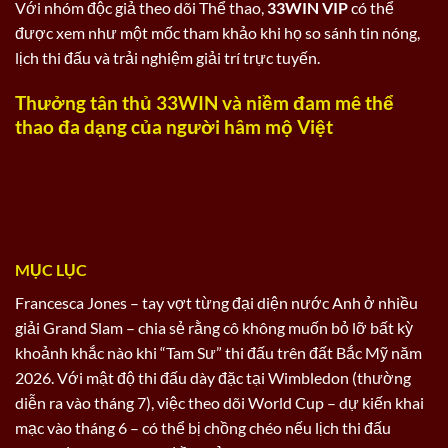
Với nhóm độc giả theo dõi Thể thao,
33WIN VIP
có thể
được xem như một mốc tham khảo khi họ so sánh tin nóng,
lịch thi đấu và trải nghiệm giải trí trực tuyến.
Thưởng tân thủ 33WIN và niềm đam mê thể
thao đa dạng của người hâm mộ Việt
MỤC LỤC
Francesca Jones – tay vợt từng đại diện nước Anh ở nhiều
giải Grand Slam – chia sẻ rằng cô không muốn bỏ lỡ bất kỳ
khoảnh khắc nào khi “Tam Sư” thi đấu trên đất Bắc Mỹ năm
2026. Với mật độ thi đấu dày đặc tại Wimbledon (thường
diễn ra vào tháng 7), việc theo dõi World Cup – dự kiến khai
mạc vào tháng 6 – có thể bị chồng chéo nếu lịch thi đấu