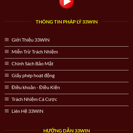
THÔNG TIN PHÁP LÝ 33WIN
Giới Thiệu 33WIN
Miễn Trừ Trách Nhiệm
Chính Sách Bảo Mật
Giấy phép hoạt động
Điều khoản - Điều Kiện
Trách Nhiệm Cá Cược
Liên Hệ 33WIN
HƯỚNG DẪN 33WIN