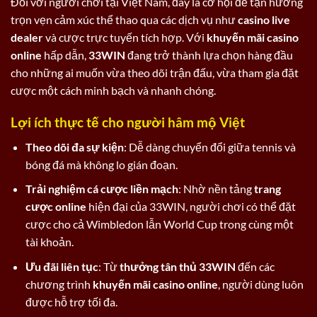
Đối với người chơi tại Việt Nam, đây là cơ hội để tận hưởng
trọn vẹn cảm xúc thể thao qua các dịch vụ như
casino live
dealer
và cược trực tuyến tích hợp. Với
khuyến mãi casino
online
hấp dẫn,
33WIN
đang trở thành lựa chọn hàng đầu
cho những ai muốn vừa theo dõi trận đấu, vừa tham gia đặt
cược một cách minh bạch và nhanh chóng.
Lợi ích thực tế cho người hâm mộ Việt
Theo dõi đa sự kiện
: Dễ dàng chuyển đổi giữa tennis và
bóng đá mà không lo gián đoạn.
Trải nghiệm cá cược liền mạch
: Nhờ nền tảng
trang
cược online
hiện đại của 33WIN, người chơi có thể đặt
cược cho cả Wimbledon lẫn World Cup trong cùng một
tài khoản.
Ưu đãi liên tục
: Từ
thưởng tân thủ 33WIN
đến các
chương trình
khuyến mãi casino online
, người dùng luôn
được hỗ trợ tối đa.