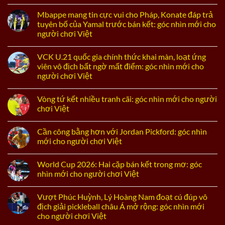
Mbappe mang tin cực vui cho Pháp, Konate đáp trả
tuyên bố của Yamal trước bán kết: góc nhìn mới cho
người chơi Việt
VCK U.21 quốc gia chính thức khai màn, loạt ứng
viên vô địch bất ngờ mất điểm: góc nhìn mới cho
người chơi Việt
Vòng tứ kết nhiều tranh cãi: góc nhìn mới cho người
chơi Việt
Cần công bằng hơn với Jordan Pickford: góc nhìn
mới cho người chơi Việt
World Cup 2026: Hai cặp bán kết trong mơ: góc
nhìn mới cho người chơi Việt
Vượt Phúc Huỳnh, Lý Hoàng Nam đoạt cú đúp vô
địch giải pickleball châu Á mở rộng: góc nhìn mới
cho người chơi Việt