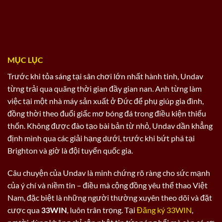
MỤC LỤC
Trước khi tỏa sáng tại sân chơi lớn nhất hành tinh, Undav
từng trải qua quãng thời gian đầy gian nan. Anh từng làm
việc tại một nhà máy sản xuất ở Đức để phụ giúp gia đình,
đồng thời theo đuổi giấc mơ bóng đá trong điều kiện thiếu
thốn. Không được đào tạo bài bản từ nhỏ, Undav dần khẳng
định mình qua các giải hạng dưới, trước khi bứt phá tại
Brighton và giờ là đội tuyển quốc gia.
Câu chuyện của Undav là minh chứng rõ ràng cho sức mạnh
của ý chí và niềm tin – điều mà cộng đồng yêu thể thao Việt
Nam, đặc biệt là những người thường xuyên theo dõi và đặt
cược qua
33WIN
, luôn trân trọng. Tại
Đăng ký 33WIN
,