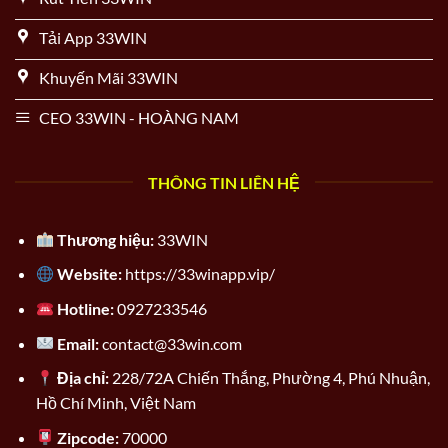
Tải App 33WIN
Khuyến Mãi 33WIN
CEO 33WIN - HOÀNG NAM
THÔNG TIN LIÊN HỆ
Thương hiệu:
33WIN
Website:
https://33winapp.vip/
Hotline:
0927233546
Email:
contact@33win.com
Địa chỉ:
228/72A Chiến Thắng, Phường 4, Phú Nhuận,
Hồ Chí Minh, Việt Nam
Zipcode:
70000