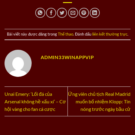
Bài viết này được đăng trong
Thể thao
. Đánh dấu
liên kết thường trực
.
ADMIN33WINAPPVIP
Unai Emery: ‘Lối đá của
Ứng viên chủ tịch Real Madrid
Arsenal không hề xấu xí’ – Cơ
muốn bổ nhiệm Klopp: Tin
hội vàng cho fan cá cược
nóng trước ngày bầu cử