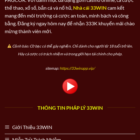
thể thao, xổ số, bắn cá và nổ hũ,
Nhà cái 33WIN
cam kết
mang đến môi trường cá cược an toàn, minh bạch và công
bằng. Đăng ký ngay hôm nay để nhận 333K khuyến mãi chào
mừng thành viên mới.
Cảnh báo: Cờ bạc có thể gây nghiện. Chỉ dành cho người từ 18 tuổi trở lên.
Hãy cá cược có trách nhiệm và trong giới hạn tài chính cho phép.
sitemap:
https://33winapp.vip/
THÔNG TIN PHÁP LÝ 33WIN
Giới Thiệu 33WIN
Miễn Trừ Trách Nhiệm