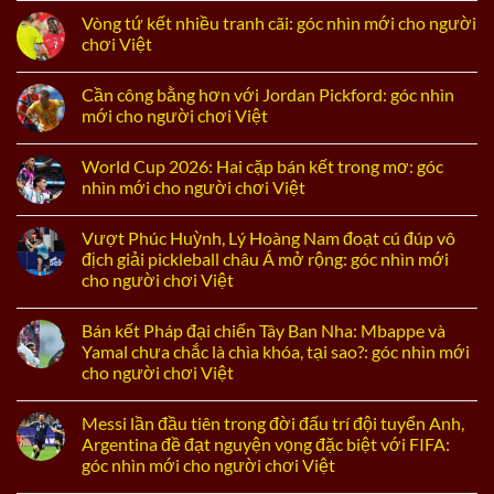
Vòng tứ kết nhiều tranh cãi: góc nhìn mới cho người
chơi Việt
Cần công bằng hơn với Jordan Pickford: góc nhìn
mới cho người chơi Việt
World Cup 2026: Hai cặp bán kết trong mơ: góc
nhìn mới cho người chơi Việt
Vượt Phúc Huỳnh, Lý Hoàng Nam đoạt cú đúp vô
địch giải pickleball châu Á mở rộng: góc nhìn mới
cho người chơi Việt
Bán kết Pháp đại chiến Tây Ban Nha: Mbappe và
Yamal chưa chắc là chìa khóa, tại sao?: góc nhìn mới
cho người chơi Việt
Messi lần đầu tiên trong đời đấu trí đội tuyển Anh,
Argentina đề đạt nguyện vọng đặc biệt với FIFA:
góc nhìn mới cho người chơi Việt