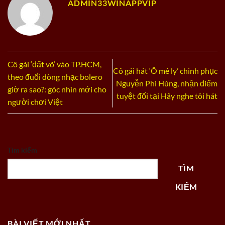
ADMIN33WINAPPVIP
Cô gái ‘đất võ’ vào TP.HCM,
Cô gái hát ‘Ô mê ly’ chinh phục
theo đuổi dòng nhạc bolero
Nguyễn Phi Hùng, nhận điểm
giờ ra sao?: góc nhìn mới cho
tuyệt đối tại Hãy nghe tôi hát
người chơi Việt
Tìm kiếm
TÌM
KIẾM
BÀI VIẾT MỚI NHẤT