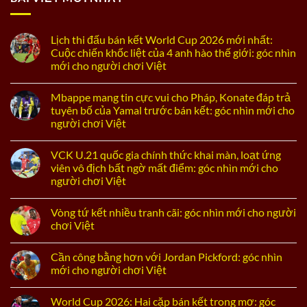
Lịch thi đấu bán kết World Cup 2026 mới nhất:
Cuộc chiến khốc liệt của 4 anh hào thế giới: góc nhìn
mới cho người chơi Việt
Mbappe mang tin cực vui cho Pháp, Konate đáp trả
tuyên bố của Yamal trước bán kết: góc nhìn mới cho
người chơi Việt
VCK U.21 quốc gia chính thức khai màn, loạt ứng
viên vô địch bất ngờ mất điểm: góc nhìn mới cho
người chơi Việt
Vòng tứ kết nhiều tranh cãi: góc nhìn mới cho người
chơi Việt
Cần công bằng hơn với Jordan Pickford: góc nhìn
mới cho người chơi Việt
World Cup 2026: Hai cặp bán kết trong mơ: góc