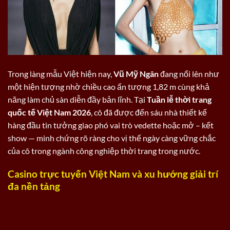
Trong làng mẫu Việt hiện nay,
Vũ Mỹ Ngân
đang nổi lên như
một hiện tượng nhờ chiều cao ấn tượng 1,82 m cùng khả
năng làm chủ sàn diễn đầy bản lĩnh. Tại
Tuần lễ thời trang
quốc tế Việt Nam 2026
, cô đã được đến sáu nhà thiết kế
hàng đầu tin tưởng giao phó vai trò vedette hoặc mở – kết
show — minh chứng rõ ràng cho vị thế ngày càng vững chắc
của cô trong ngành công nghiệp thời trang trong nước.
Casino trực tuyến Việt Nam và xu hướng giải trí
đa nền tảng