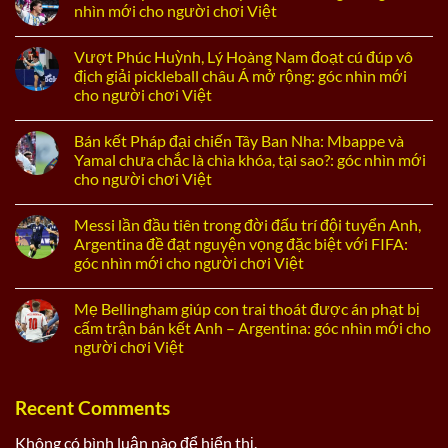
nhìn mới cho người chơi Việt
Vượt Phúc Huỳnh, Lý Hoàng Nam đoạt cú đúp vô
địch giải pickleball châu Á mở rộng: góc nhìn mới
cho người chơi Việt
Bán kết Pháp đại chiến Tây Ban Nha: Mbappe và
Yamal chưa chắc là chìa khóa, tại sao?: góc nhìn mới
cho người chơi Việt
Messi lần đầu tiên trong đời đấu trí đội tuyển Anh,
Argentina đề đạt nguyện vọng đặc biệt với FIFA:
góc nhìn mới cho người chơi Việt
Mẹ Bellingham giúp con trai thoát được án phạt bị
cấm trận bán kết Anh – Argentina: góc nhìn mới cho
người chơi Việt
Recent Comments
Không có bình luận nào để hiển thị.