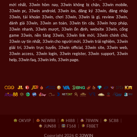
mới nhất, 33win hôm nay, 33win không bị chặn, 33win mobile,
33win pc, 33win android, 33win ios, đăng ký 33win, đăng nhập
33win, tài khoản 33win, chơi 33win, 33win là gì, review 33win,
đánh giá 33win, 33win an toàn, 33win tin cậy, 33win hợp pháp,
33win nhanh, 33win mượt, 33win ổn định, website 33win, cổng
game 33win, nền tảng 33win, 33win link mới, 33win chính chủ,
33win uy tín nhất, 33win cho người mới, 33win trải nghiệm, 33win
giải trí, 33win trực tuyến, 33win official, 33win site, 33win web,
33win access, 33win login, 33win register, 33win support, 33win
help, 33win faq, 33win info, 33win page.
OKVIP
NEW88
HI88
78WIN
SC88
JUN88
F168
F8BET
Copyright 2026 ©
33WIN