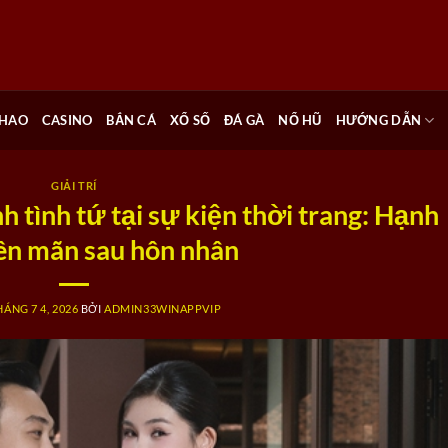
THAO
CASINO
BẮN CÁ
XỔ SỐ
ĐÁ GÀ
NỔ HŨ
HƯỚNG DẪN
GIẢI TRÍ
 tình tứ tại sự kiện thời trang: Hạnh
ên mãn sau hôn nhân
HÁNG 7 4, 2026
BỞI
ADMIN33WINAPPVIP