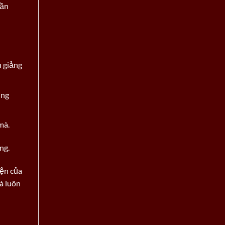
hần
n giảng
ũng
mà.
ng.
yện của
à luôn