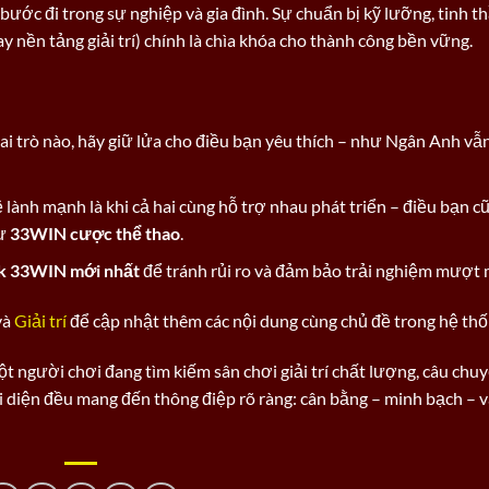
ước đi trong sự nghiệp và gia đình. Sự chuẩn bị kỹ lưỡng, tinh t
ay nền tảng giải trí) chính là chìa khóa cho thành công bền vững.
vai trò nào, hãy giữ lửa cho điều bạn yêu thích – như Ngân Anh vẫ
 lành mạnh là khi cả hai cùng hỗ trợ nhau phát triển – điều bạn c
hư
33WIN cược thể thao
.
nk 33WIN mới nhất
để tránh rủi ro và đảm bảo trải nghiệm mượt 
và
Giải trí
để cập nhật thêm các nội dung cùng chủ đề trong hệ thố
ột người chơi đang tìm kiếm sân chơi giải trí chất lượng, câu chu
 diện đều mang đến thông điệp rõ ràng: cân bằng – minh bạch – v