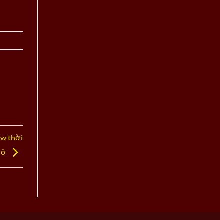
ow thời
Cô