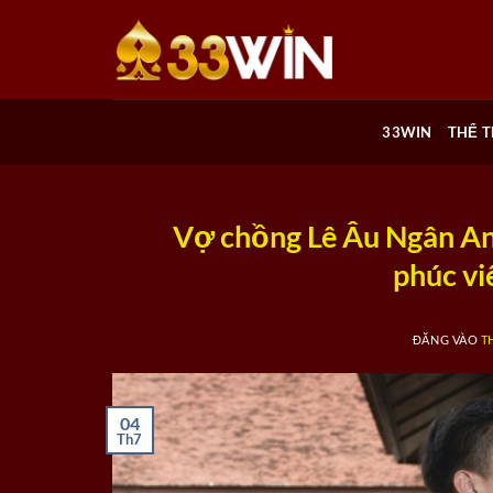
Bỏ
qua
nội
dung
33WIN
THỂ 
Vợ chồng Lê Âu Ngân Anh
phúc vi
ĐĂNG VÀO
T
04
Th7