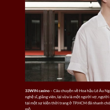
33WIN casino
– Câu chuyện về Hoa hậu Lê Âu Ngân
nghệ sĩ, giảng viên, lại vừa là một người vợ, ngườ
tại một sự kiện thời trang ở TP.HCM đã nhanh chó
mộ.