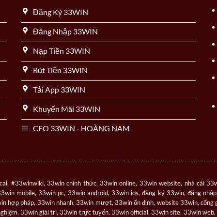
Đăng Ký 33WIN
Đăng Nhập 33WIN
Nạp Tiền 33WIN
Rút Tiền 33WIN
Tải App 33WIN
Khuyến Mãi 33WIN
CEO 33WIN - HOÀNG NAM
, #33winwiki, 33win chính thức, 33win online, 33win website, nhà cái 33win
win mobile, 33win pc, 33win android, 33win ios, đăng ký 33win, đăng nhập 
3win hợp pháp, 33win nhanh, 33win mượt, 33win ổn định, website 33win, cổng 
ghiệm, 33win giải trí, 33win trực tuyến, 33win official, 33win site, 33win web,