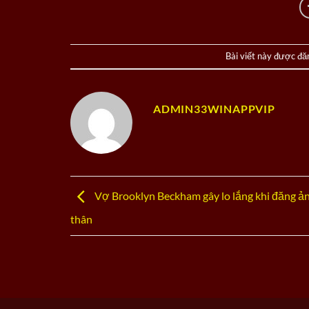
Bài viết này được đă
ADMIN33WINAPPVIP
Vợ Brooklyn Beckham gây lo lắng khi đăng ả
thân