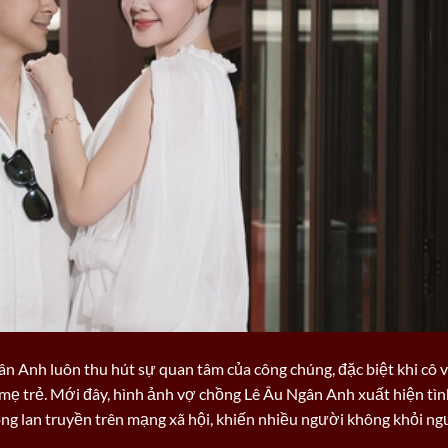
 Anh luôn thu hút sự quan tâm của công chúng, đặc biệt khi cô v
i mẹ trẻ. Mới đây, hình ảnh vợ chồng Lê Âu Ngân Anh xuất hiện tìn
ng lan truyền trên mạng xã hội, khiến nhiều người không khỏi n