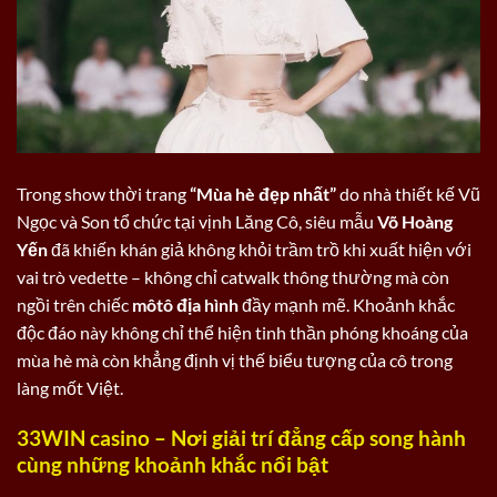
Trong show thời trang
“Mùa hè đẹp nhất”
do nhà thiết kế Vũ
Ngọc và Son tổ chức tại vịnh Lăng Cô, siêu mẫu
Võ Hoàng
Yến
đã khiến khán giả không khỏi trầm trồ khi xuất hiện với
vai trò vedette – không chỉ catwalk thông thường mà còn
ngồi trên chiếc
môtô địa hình
đầy mạnh mẽ. Khoảnh khắc
độc đáo này không chỉ thể hiện tinh thần phóng khoáng của
mùa hè mà còn khẳng định vị thế biểu tượng của cô trong
làng mốt Việt.
33WIN casino – Nơi giải trí đẳng cấp song hành
cùng những khoảnh khắc nổi bật