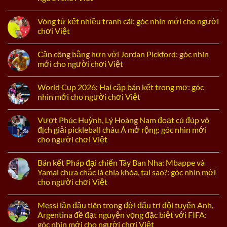
Vòng tứ kết nhiều tranh cãi: góc nhìn mới cho người
chơi Việt
Cần công bằng hơn với Jordan Pickford: góc nhìn
mới cho người chơi Việt
World Cup 2026: Hai cặp bán kết trong mơ: góc
nhìn mới cho người chơi Việt
Vượt Phúc Huỳnh, Lý Hoàng Nam đoạt cú đúp vô
địch giải pickleball châu Á mở rộng: góc nhìn mới
cho người chơi Việt
Bán kết Pháp đại chiến Tây Ban Nha: Mbappe và
Yamal chưa chắc là chìa khóa, tại sao?: góc nhìn mới
cho người chơi Việt
Messi lần đầu tiên trong đời đấu trí đội tuyển Anh,
Argentina đề đạt nguyện vọng đặc biệt với FIFA:
góc nhìn mới cho người chơi Việt