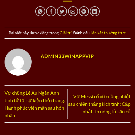
Bài viết này được đăng trong
Giải trí
. Đánh dấu
liên kết thường trực
.
ADMIN33WINAPPVIP
Vợ chồng Lê Âu Ngân Anh
Vợ Messi cổ vũ cuồng nhiệt
tình tứ tại sự kiện thời trang:
sau chiến thắng kịch tính: Cập
Hạnh phúc viên mãn sau hôn
nhật tin nóng từ sân cỏ
nhân